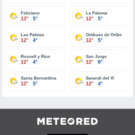
Feliciano
La Paloma
13°
5°
12°
5°
Las Palmas
Ombues de Oribe
12°
4°
12°
5°
Rossell y Rius
San Jorge
12°
4°
12°
6°
Santa Bernardina
Sarandi del Yi
12°
5°
12°
4°