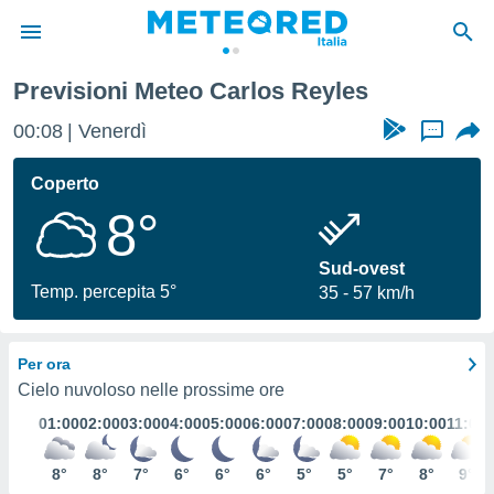
Previsioni Meteo Carlos Reyles
tiva
rivacy
00:08
Venerdì
...
ti di
net
Coperto
net)
8°
i
 da
nisti per
Sud-ovest
 che le
Temp. percepita 5°
35
57 km/h
ioni
iano di
È
Per ora
 a
Cielo nuvoloso nelle prossime ore
ito Web
01:00
02:00
03:00
04:00
05:00
06:00
07:00
08:00
09:00
10:00
11:00
do le
opzioni:
8°
8°
7°
6°
6°
6°
5°
5°
7°
8°
9°
 i