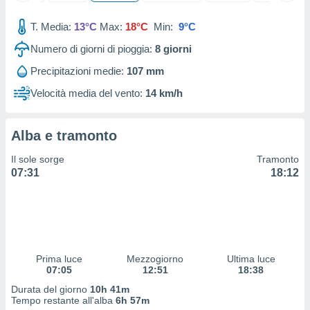
ioni
" o
tra
T. Media:
13°C
Max:
18°C
Min:
9°C
sui cookie
o sito
Numero di giorni di pioggia:
8
giorni
Precipitazioni medie:
107 mm
nostri
Velocità media del vento:
14 km/h
mo il
te
Alba e tramonto
ento dei
Il sole sorge
Tramonto
re
07:31
18:12
ioni su
vo e/o
i,
 dati
er la
 della
Prima luce
Mezzogiorno
Ultima luce
à, creare
07:05
12:51
18:38
r la
Durata del giorno
10h 41m
à
Tempo restante all'alba
6h 57m
izzata,