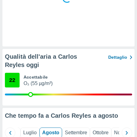
 e
ati
 quali la
a su
ito web,
IP e
tori di
Alcuni
ro
Qualità dell'aria a Carlos
Dettaglio
 tuoi dati
Reyles oggi
 sulla
un
e
Accettabile
22
, al quale
O₃ (55 µg/m³)
rti. Per
puoi
il tuo
o o
l
Che tempo fa a Carlos Reyles a
agosto
nto dei
ualsiasi
 facendo
Giugno
Luglio
Agosto
Settembre
Ottobre
Novembre