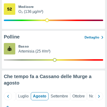
ioni
" o
Mediocre
tra
52
O₃ (136 µg/m³)
sui cookie
o sito
nostri
Polline
Dettaglio
mo il
te
Basso
ento dei
Artemisia (25 #/m³)
re
ioni su
vo e/o
i,
Che tempo fa a Cassano delle Murge a
 dati
er la
agosto
 della
à, creare
r la
Giugno
Luglio
Agosto
Settembre
Ottobre
Novembre
à
izzata,