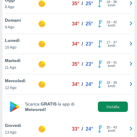
a", è
18
-
38
35°
/
25°
km/h
8 Ago
al sito
ettando
Domani
19
-
42
34°
/
25°
zione di
km/h
9 Ago
okie,
dei nostri
Lunedì
17
-
37
che ci
34°
/
23°
km/h
10 Ago
no di
 e
e il
Martedì
19
-
41
35°
/
23°
amento
km/h
11 Ago
 Web,
i
Mercoledì
18
-
39
re un
34°
/
24°
km/h
12 Ago
pecifico
arti la
à o
Scarica
GRATIS
la app di
i
Installa
Meteored!
zzati
 di esso.
sultare
Giovedi
20
-
43
33°
/
24°
km/h
13 Ago
oni nella