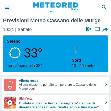
Previsioni Meteo Cassano delle Murge
tiva
rivacy
10:21
Sabato
...
ti di
net
Sereno
net)
33°
i
 da
nisti per
Nord
 che le
Temp. percepita 32°
13
29 km/h
ioni
iano di
È
Allerta rossa
Allerta massima per alte temperature a Cassano delle
 a
Murge oggi
ito Web
do le
Ultim'ora.
opzioni:
Ondata di calore fino a Ferragosto: rischia di
diventare eccezionale. Svolta solo a fine mese?
 i