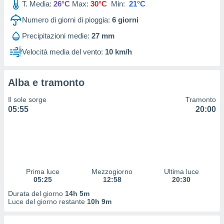
T. Media:
26°C
Max:
30°C
Min:
21°C
 profili
lezione
Numero di giorni di pioggia:
6
giorni
cità
izzata,
Precipitazioni medie:
27 mm
fili per
Velocità media del vento:
10 km/h
izzazione
nuti,
 profili
Alba e tramonto
lezione
Il sole sorge
Tramonto
uti
05:55
20:00
zzati,
 le
ni degli
 misurare
zioni dei
,
ere il
Prima luce
Mezzogiorno
Ultima luce
05:25
12:58
20:30
so
Durata del giorno
14h 5m
he o la
Luce del giorno restante
10h 9m
ione di
enienti
diverse,