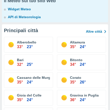
Il Meteo sul tuo sito Web
Widget Meteo
API di Meteorologia
Principali città
Altre città
Alberobello
Altamura
33°
23°
35°
24°
Bari
Bitonto
32°
25°
34°
24°
Cassano delle Murge
Corato
35°
24°
35°
26°
Gioia del Colle
Gravina in Puglia
35°
24°
36°
24°