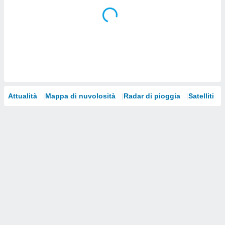
i nostri
artner
Attualità
Mappa di nuvolosità
Radar di pioggia
Satelliti