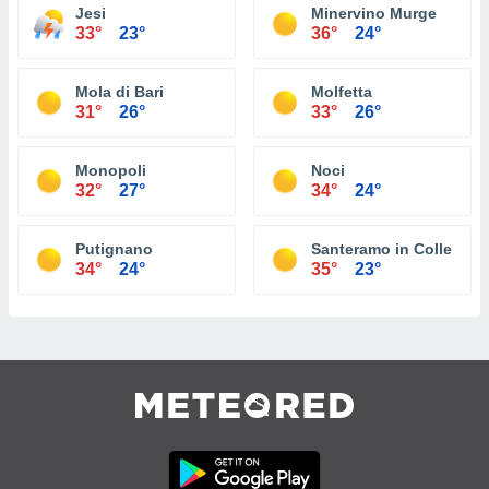
Jesi
Minervino Murge
33°
23°
36°
24°
Mola di Bari
Molfetta
31°
26°
33°
26°
Monopoli
Noci
32°
27°
34°
24°
Putignano
Santeramo in Colle
34°
24°
35°
23°