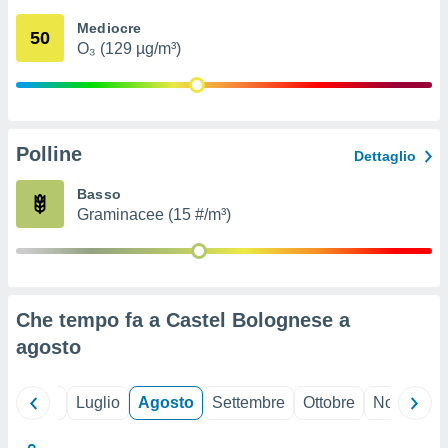
ioni
" o
Mediocre
tra
50
O₃ (129 µg/m³)
sui cookie
o sito
nostri
Polline
Dettaglio
mo il
te
Basso
ento dei
Graminacee (15 #/m³)
re
ioni su
vo e/o
i,
Che tempo fa a Castel Bolognese a
 dati
er la
agosto
 della
à, creare
r la
Giugno
Luglio
Agosto
Settembre
Ottobre
Novembre
à
izzata,