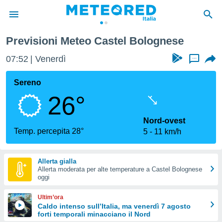
Previsioni Meteo Castel Bolognese
tiva
rivacy
07:52
Venerdì
...
ti di
net
Sereno
net)
26°
i
 da
nisti per
Nord-ovest
 che le
Temp. percepita 28°
5
11 km/h
ioni
iano di
È
Allerta gialla
Allerta moderata per alte temperature a Castel Bolognese
 a
oggi
ito Web
do le
Ultim’ora
opzioni:
Caldo intenso sull’Italia, ma venerdì 7 agosto
forti temporali minacciano il Nord
 i