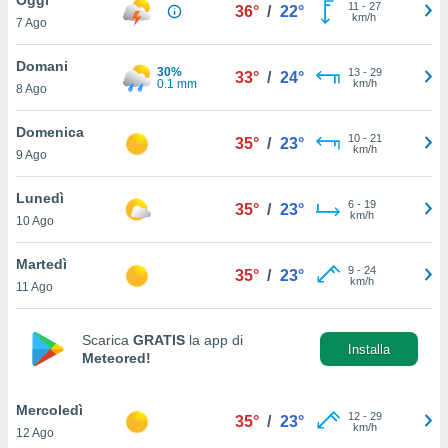
a", è
11
-
27
36°
/
22°
km/h
7 Ago
al sito
ettando
Domani
30%
13
-
29
33°
/
24°
zione di
0.1 mm
km/h
8 Ago
okie,
dei nostri
Domenica
10
-
21
che ci
35°
/
23°
km/h
9 Ago
no di
 e
e il
Lunedì
6
-
19
35°
/
23°
amento
km/h
10 Ago
 Web,
i
Martedì
9
-
24
re un
35°
/
23°
km/h
11 Ago
pecifico
arti la
à o
Scarica
GRATIS
la app di
i
Installa
Meteored!
zzati
 di esso.
sultare
Mercoledì
12
-
29
35°
/
23°
km/h
12 Ago
oni nella