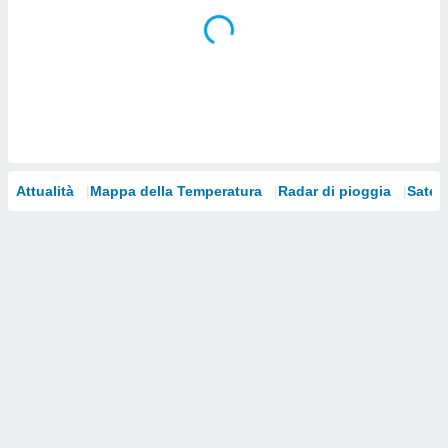
i nostri
artner
Attualità
Mappa della Temperatura
Radar di pioggia
Satelli