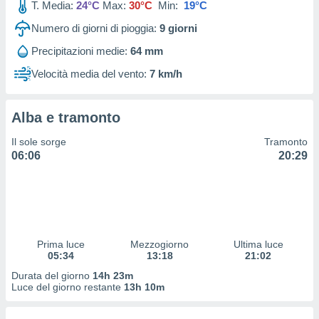
T. Media:
24°C
Max:
30°C
Min:
19°C
 profili
lezione
Numero di giorni di pioggia:
9
giorni
cità
izzata,
Precipitazioni medie:
64 mm
fili per
Velocità media del vento:
7 km/h
izzazione
nuti,
 profili
Alba e tramonto
lezione
Il sole sorge
Tramonto
uti
06:06
20:29
zzati,
 le
ni degli
 misurare
zioni dei
,
ere il
Prima luce
Mezzogiorno
Ultima luce
05:34
13:18
21:02
so
Durata del giorno
14h 23m
he o la
Luce del giorno restante
13h 10m
ione di
enienti
diverse,