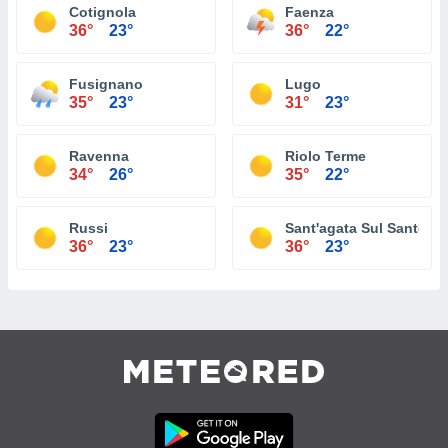
Cotignola
Faenza
36°
23°
36°
22°
Fusignano
Lugo
35°
23°
31°
23°
Ravenna
Riolo Terme
34°
26°
35°
22°
Russi
Sant'agata Sul Santern
36°
23°
36°
23°