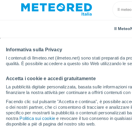
Il Meteo
Informativa sulla Privacy
I contenuti di Ilmeteo.net (ilmeteo.net) sono stati preparati da pro
qualità. È possibile accedere a questo sito Web utilizzando le se
Accetta i cookie e accedi gratuitamente
Home
Provincia di Ascoli Piceno
Castel di Lama
La pubblicità digitale personalizzata, basata sulle informazioni ra
finanziare la nostra attività per continuare a offrirti contenuti co
Previsioni Meteo Caste
Facendo clic sul pulsante "Accetta e continua", è possibile accede
o dei nostri partner, che ci consentono di tracciare e analizzare
15:22
Giovedi
specifico per mostrarti la pubblicità o contenuti personalizzati b
nostra
Politica sui cookie
e revocare il tuo consenso in qualsia
disponibile a piè di pagina del nostro sito web.
Pioggia debole