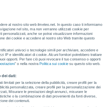
Allerta arancione
Allerta importante per alte
temperature a Castel di Lama oggi
edere al nostro sito web ilmeteo.net. In questo caso ti informiamo
avigazione nel sito, ma non verranno utilizzati cookie per
i personalizzati, anche se potrai visualizzare informazioni
azione dei cookie e accedere al nostro sito Web tramite questo
ore si
tificatori univoci o tecnologie simili per archiviare, accedere e
etta
zzi IP e identificatori di cookie. Alcuni fornitori potrebbero trattare
 puoi opporti. Per fare ciò puoi revocare il tuo consenso o opporti
pioggia
Satelliti
Modelli
ostazioni
" o nella nostra
Politica sui cookie
su questo sito web.
 dei dati:
omenica
Lunedì
Martedì
Mercoledì
 limitati per la selezione della pubblicità, creare profili per la
bblicità personalizzata, creare profili per la personalizzazione dei
9 Ago
10 Ago
11 Ago
12 Ago
izzati, Misurare le prestazioni degli annunci, misurare le
istiche o la combinazione di dati provenienti da fonti diverse,
ezione dei contenuti.
30%
50%