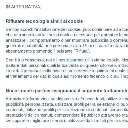
36°
IN ALTERNATIVA,
Rifiutare tecnologie simili ai cookie
30%
Se non accetti l'installazione dei cookie, puoi continuare ad acc
Temp. percepita 37°
0.2 mm
che verranno installati solo i cookie necessari per garantire la n
analizzare il comportamento o per mostrare pubblicità o contenut
generali e pubblicità non personalizzata. Puoi rifiutare l'install
abbonamento premendo il pulsante "Rifiuta".
Ultim'ora.
Il fenomeno El Niño sta tornando: "L'interrutt
Con il tuo consenso, noi e i
nostri partner
utilizziamo cookie, iden
sta azionando proprio ora" – ecco cosa ci asp
trattare dati personali quali la tua visita su questo sito web, indiri
in inverno
i tuoi dati personali sulla base di un interesse legittimo, al quale
Il Meteo 1 - 7
Attualità
Mappa di pioggia
Radar di 
al trattamento dei dati in qualsiasi momento facendo clic su "
Imp
Noi e i nostri partner eseguiamo il seguente trattamento
Domani
Sabato
D
Oggi
Archiviare informazioni su dispositivo e/o accedervi, utilizzare dati
pubblicità personalizzata, utilizzare profili per la selezione di pu
7 Ago
8 Ago
6 Ago
contenuti, utilizzare profili per la selezione di contenuti personal
prestazioni dei contenuti, comprendere il pubblico attraverso stat
sviluppare e migliorare i servizi, utilizzare dati limitati per la sel
60%
60%
30%