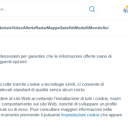
Notizie
Video
Allerte
Radar
Mappe
Satelliti
Modelli
Mondo
Sci
fessionisti per garantire che le informazioni offerte siano di
guenti opzioni:
ccolte tramite cookie o tecnologie simili, ci consente di
n elevati standard di qualità senza alcun costo.
l di Lama
re al sito Web accettando l'installazione di tutti i cookie, nostri
 il comportamento sul sito Web, nonché di sviluppare un profilo
...
asati su di esso. Puoi consultare maggiori informazioni nella
si momento premendo il pulsante
Impostazioni cookie
che appare
Per ora
Piogge deboli nelle prossime ore