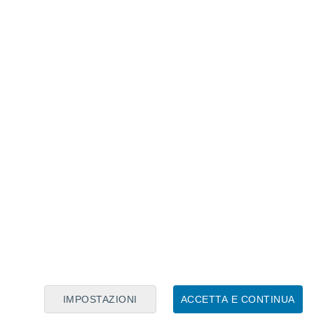
Calendario Lunare
Lun
Mar
Mer
Gio
Ven
Sab
Dom
6
7
8
9
10
11
12
13
14
15
16
17
18
19
IMPOSTAZIONI
ACCETTA E CONTINUA