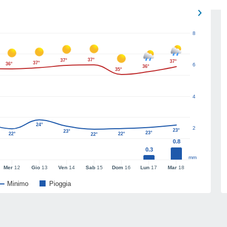
8
37°
37°
37°
37°
36°
6
36°
35°
4
24°
2
23°
23°
23°
22°
22°
22°
0.8
0.3
mm
Mer
12
Gio
13
Ven
14
Sab
15
Dom
16
Lun
17
Mar
18
Minimo
Pioggia