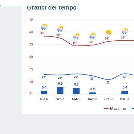
Grafici del tempo
45
40
38°
38°
37°
36°
35°
34°
35
30
25
23°
23°
23°
23°
22°
20
21°
0.8
0.7
0.4
0.4
0.2
°C
Gio
6
Ven
7
Sab
8
Dom
9
Lun
10
Mar
11
Massimo