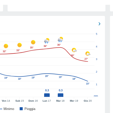
5
36°
36°
4
35°
33°
32°
30°
27°
3
2
20°
19°
19°
19°
18°
18°
15°
1
0.3
0.3
mm
Ven
14
Sab
15
Dom
16
Lun
17
Mar
18
Mer
19
Gio
20
Minimo
Pioggia