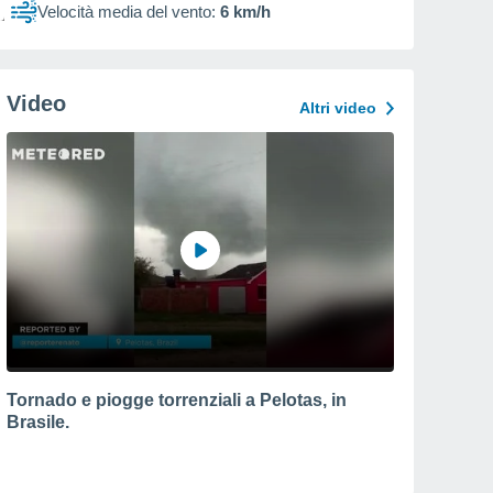
Velocità media del vento:
6 km/h
Video
Altri video
Tornado e piogge torrenziali a Pelotas, in
Brasile.