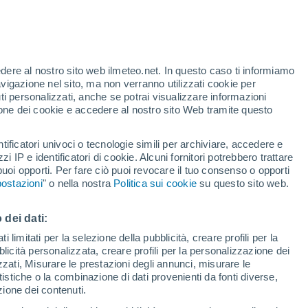
Allerta gialla
Allerta moderata per temporale a
Montedinove oggi
edere al nostro sito web ilmeteo.net. In questo caso ti informiamo
avigazione nel sito, ma non verranno utilizzati cookie per
i personalizzati, anche se potrai visualizzare informazioni
azione dei cookie e accedere al nostro sito Web tramite questo
tificatori univoci o tecnologie simili per archiviare, accedere e
e?
zzi IP e identificatori di cookie. Alcuni fornitori potrebbero trattare
 puoi opporti. Per fare ciò puoi revocare il tuo consenso o opporti
pioggia
Satelliti
Modelli
ostazioni
" o nella nostra
Politica sui cookie
su questo sito web.
 dei dati:
Martedì
Mercoledì
Giovedi
Venerdì
 limitati per la selezione della pubblicità, creare profili per la
bblicità personalizzata, creare profili per la personalizzazione dei
11 Ago
12 Ago
13 Ago
14 Ago
izzati, Misurare le prestazioni degli annunci, misurare le
istiche o la combinazione di dati provenienti da fonti diverse,
ezione dei contenuti.