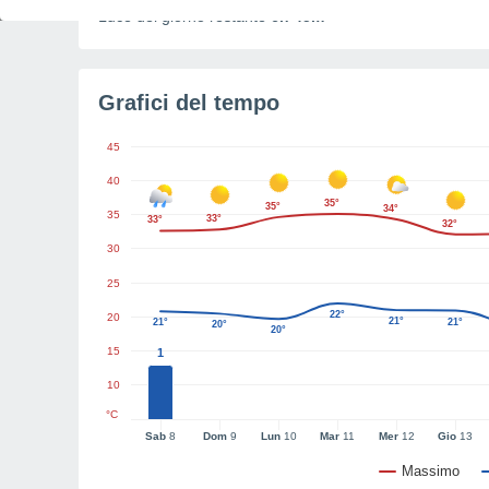
Luce del giorno restante
6h 45m
Grafici del tempo
45
40
35°
35°
34°
35
33°
33°
32°
30
25
22°
20
21°
21°
21°
20°
20°
15
1
10
°C
Sab
8
Dom
9
Lun
10
Mar
11
Mer
12
Gio
13
Massimo