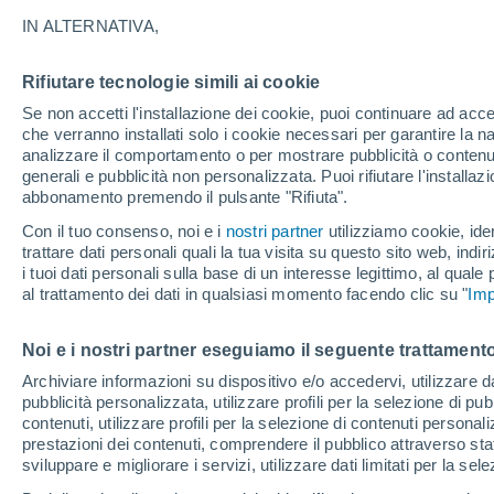
29°
IN ALTERNATIVA,
Rifiutare tecnologie simili ai cookie
80%
Se non accetti l'installazione dei cookie, puoi continuare ad acc
Temp. percepita 29°
0.5 mm
che verranno installati solo i cookie necessari per garantire la n
analizzare il comportamento o per mostrare pubblicità o contenut
generali e pubblicità non personalizzata. Puoi rifiutare l'install
abbonamento premendo il pulsante "Rifiuta".
Ultim'ora.
Ondata di calore fino a Ferragosto: rischia di
Con il tuo consenso, noi e i
nostri partner
utilizziamo cookie, iden
diventare eccezionale. Svolta solo a fine mes
trattare dati personali quali la tua visita su questo sito web, indiri
i tuoi dati personali sulla base di un interesse legittimo, al quale
Il Meteo 1 - 7
Radar di pioggia
Attualità
Mappa di 
al trattamento dei dati in qualsiasi momento facendo clic su "
Imp
Noi e i nostri partner eseguiamo il seguente trattamento
Domani
Lunedì
Oggi
Archiviare informazioni su dispositivo e/o accedervi, utilizzare dati
pubblicità personalizzata, utilizzare profili per la selezione di pu
9 Ago
10 Ago
8 Ago
contenuti, utilizzare profili per la selezione di contenuti personal
prestazioni dei contenuti, comprendere il pubblico attraverso stat
sviluppare e migliorare i servizi, utilizzare dati limitati per la sel
90%