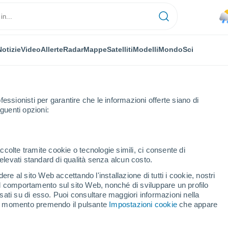
Notizie
Video
Allerte
Radar
Mappe
Satelliti
Modelli
Mondo
Sci
fessionisti per garantire che le informazioni offerte siano di
guenti opzioni:
ccolte tramite cookie o tecnologie simili, ci consente di
n elevati standard di qualità senza alcun costo.
edinove
re al sito Web accettando l'installazione di tutti i cookie, nostri
 il comportamento sul sito Web, nonché di sviluppare un profilo
...
asati su di esso. Puoi consultare maggiori informazioni nella
si momento premendo il pulsante
Impostazioni cookie
che appare
Per ora
Piogge deboli nelle prossime ore