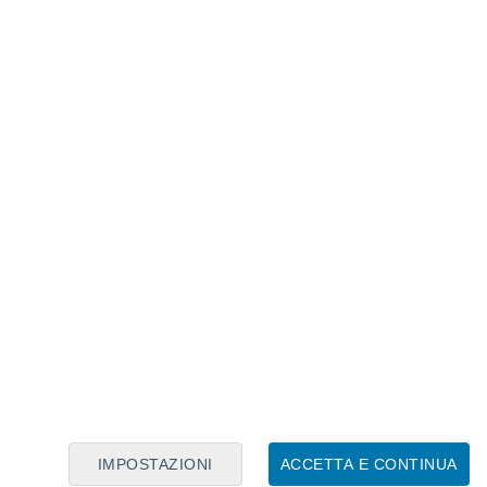
Calendario Lunare
Lun
Mar
Mer
Gio
Ven
Sab
Dom
8
9
10
11
12
13
14
15
16
17
18
19
20
21
IMPOSTAZIONI
ACCETTA E CONTINUA