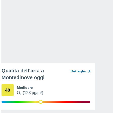
Qualità dell'aria a
Dettaglio
Montedinove oggi
Mediocre
48
O₃ (123 µg/m³)