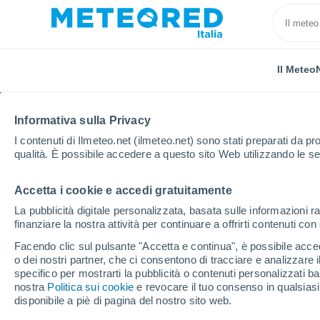
Il Meteo
Informativa sulla Privacy
I contenuti di Ilmeteo.net (ilmeteo.net) sono stati preparati da pro
qualità. È possibile accedere a questo sito Web utilizzando le se
Accetta i cookie e accedi gratuitamente
Home
Provincia di Ascoli Piceno
Montedinove
La pubblicità digitale personalizzata, basata sulle informazioni ra
finanziare la nostra attività per continuare a offrirti contenuti co
Previsioni Meteo Mont
Facendo clic sul pulsante "Accetta e continua", è possibile accede
o dei nostri partner, che ci consentono di tracciare e analizzare
14:04
Sabato
specifico per mostrarti la pubblicità o contenuti personalizzati b
nostra
Politica sui cookie
e revocare il tuo consenso in qualsia
disponibile a piè di pagina del nostro sito web.
Pioggia debole