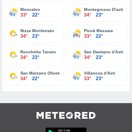
Moncalvo
Montegrosso D'asti
33°
22°
34°
23°
Nizza Monferrato
Piovà Massaia
34°
23°
33°
22°
Rocchetta Tanaro
San Damiano d'Asti
34°
23°
34°
23°
San Marzano Oliveto
Villanova d'Asti
34°
22°
33°
23°