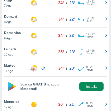
a", è
16
-
32
34°
/
23°
km/h
7 Ago
al sito
ettando
Domani
11
-
28
34°
/
22°
zione di
km/h
8 Ago
okie,
dei nostri
Domenica
12
-
27
che ci
34°
/
23°
km/h
9 Ago
no di
 e
e il
Lunedì
12
-
28
35°
/
23°
amento
km/h
10 Ago
 Web,
i
Martedì
9
-
25
re un
34°
/
23°
km/h
11 Ago
pecifico
arti la
à o
Scarica
GRATIS
la app di
i
Installa
Meteored!
zzati
 di esso.
sultare
Mercoledì
8
-
22
36°
/
21°
km/h
12 Ago
oni nella