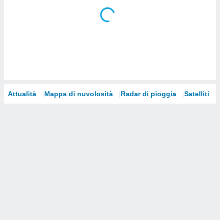
i nostri
artner
Attualità
Mappa di nuvolosità
Radar di pioggia
Satelliti