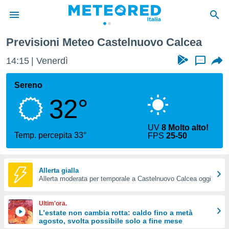
Previsioni Meteo Castelnuovo Calcea
tiva
rivacy
14:15
Venerdì
...
ti di
net
Sereno
net)
32°
i
 da
nisti per
UV
8 Molto alto!
 che le
Temp. percepita 33°
FPS
25-50
ioni
iano di
È
Allerta gialla
 a
Allerta moderata per temporale a Castelnuovo Calcea oggi
ito Web
do le
Ultim'ora.
opzioni:
L’estate non cambia rotta: caldo fino a metà
agosto, svolta possibile solo a fine mese
 i