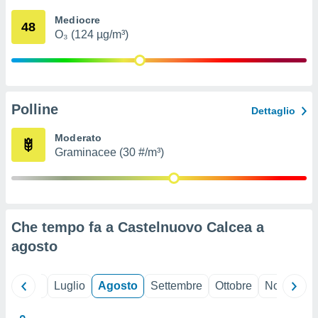
ioni
" o
Mediocre
tra
48
O₃ (124 µg/m³)
sui cookie
o sito
nostri
Polline
Dettaglio
mo il
te
Moderato
ento dei
Graminacee (30 #/m³)
re
ioni su
vo e/o
i,
Che tempo fa a Castelnuovo Calcea a
 dati
er la
agosto
 della
à, creare
r la
Giugno
Luglio
Agosto
Settembre
Ottobre
Novembre
à
izzata,