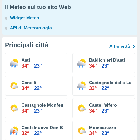
Il Meteo sul tuo sito Web
Widget Meteo
API di Meteorologia
Principali città
Altre città
Asti
Baldichieri D'asti
34°
23°
34°
23°
Canelli
Castagnole delle Lanze
34°
22°
33°
22°
Castagnole Monferrato
Castell'alfero
34°
23°
34°
23°
Castelnuovo Don Bosco
Mombaruzzo
32°
22°
34°
23°