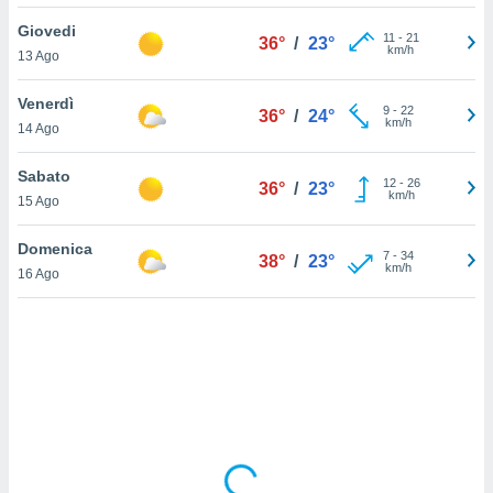
Giovedi
sui cookie
11
-
21
36°
/
23°
km/h
13 Ago
e il tuo
 in
Venerdì
9
-
22
36°
/
24°
o
km/h
14 Ago
 il
Sabato
azioni
12
-
26
36°
/
23°
km/h
15 Ago
kie
re
le a piè
Domenica
7
-
34
38°
/
23°
 del
km/h
16 Ago
to web.
ATIVA,
e
gie
i cookie
ccetti
zione dei