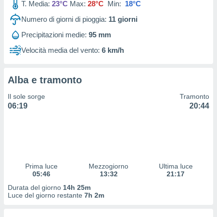
T. Media:
23°C
Max:
28°C
Min:
18°C
 profili
lezione
Numero di giorni di pioggia:
11
giorni
cità
izzata,
Precipitazioni medie:
95 mm
fili per
Velocità media del vento:
6 km/h
izzazione
nuti,
 profili
Alba e tramonto
lezione
Il sole sorge
Tramonto
uti
06:19
20:44
zzati,
 le
ni degli
 misurare
zioni dei
,
ere il
Prima luce
Mezzogiorno
Ultima luce
05:46
13:32
21:17
so
Durata del giorno
14h 25m
he o la
Luce del giorno restante
7h 2m
ione di
enienti
diverse,