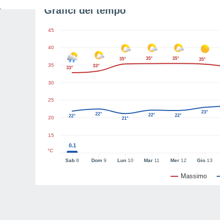
Grafici del tempo
45
40
35°
35°
35°
35°
35
33°
33°
30
25
23°
22°
22°
22°
22°
20
21°
15
0.1
°C
Sab
8
Dom
9
Lun
10
Mar
11
Mer
12
Gio
13
Massimo