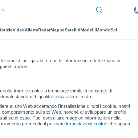
Notizie
Video
Allerte
Radar
Mappe
Satelliti
Modelli
Mondo
Sci
fessionisti per garantire che le informazioni offerte siano di
guenti opzioni:
ccolte tramite cookie o tecnologie simili, ci consente di
n elevati standard di qualità senza alcun costo.
alvo
re al sito Web accettando l'installazione di tutti i cookie, nostri
 il comportamento sul sito Web, nonché di sviluppare un profilo
...
asati su di esso. Puoi consultare maggiori informazioni nella
si momento premendo il pulsante
Impostazioni cookie
che appare
Per ora
Intervalli nuvolosi nelle prossime
ore