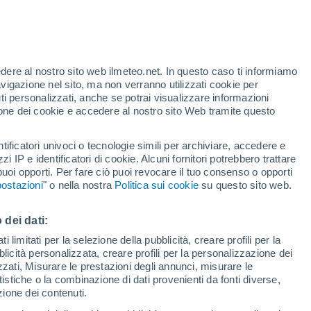
Allerta gialla
Allerta moderata per temporale a
Moncalvo oggi
te
edere al nostro sito web ilmeteo.net. In questo caso ti informiamo
24%
avigazione nel sito, ma non verranno utilizzati cookie per
i personalizzati, anche se potrai visualizzare informazioni
azione dei cookie e accedere al nostro sito Web tramite questo
tificatori univoci o tecnologie simili per archiviare, accedere e
.
zzi IP e identificatori di cookie. Alcuni fornitori potrebbero trattare
 puoi opporti. Per fare ciò puoi revocare il tuo consenso o opporti
di pioggia
Satelliti
Modelli
ostazioni
" o nella nostra
Politica sui cookie
su questo sito web.
 dei dati:
Martedì
Mercoledì
Giovedi
Venerdì
 limitati per la selezione della pubblicità, creare profili per la
bblicità personalizzata, creare profili per la personalizzazione dei
11 Ago
12 Ago
13 Ago
14 Ago
izzati, Misurare le prestazioni degli annunci, misurare le
istiche o la combinazione di dati provenienti da fonti diverse,
ezione dei contenuti.