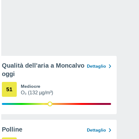
Qualità dell'aria a Moncalvo
Dettaglio
oggi
Mediocre
51
O₃ (132 µg/m³)
Polline
Dettaglio