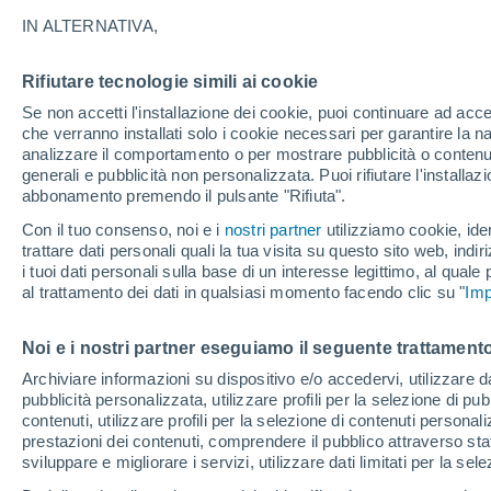
22°
IN ALTERNATIVA,
Rifiutare tecnologie simili ai cookie
Luna calan
Se non accetti l'installazione dei cookie, puoi continuare ad acc
Illuminata:
Temp. percepita 23°
che verranno installati solo i cookie necessari per garantire la n
analizzare il comportamento o per mostrare pubblicità o contenut
generali e pubblicità non personalizzata. Puoi rifiutare l'install
abbonamento premendo il pulsante "Rifiuta".
Ultim'ora.
Luca Lombroso non vede la fine del caldo:
Con il tuo consenso, noi e i
nostri partner
utilizziamo cookie, iden
"Ferragosto 2026 potrebbe entrare nella storia
trattare dati personali quali la tua visita su questo sito web, indiri
Ecco perché."
i tuoi dati personali sulla base di un interesse legittimo, al quale
Il Meteo 1 - 7
Attualità
Mappa di nuvolosità
Radar 
al trattamento dei dati in qualsiasi momento facendo clic su "
Imp
Noi e i nostri partner eseguiamo il seguente trattamento
Domani
Lunedì
Oggi
Archiviare informazioni su dispositivo e/o accedervi, utilizzare dati
pubblicità personalizzata, utilizzare profili per la selezione di pu
9 Ago
10 Ago
8 Ago
contenuti, utilizzare profili per la selezione di contenuti personal
prestazioni dei contenuti, comprendere il pubblico attraverso stat
sviluppare e migliorare i servizi, utilizzare dati limitati per la sel
30%