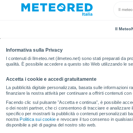
Il Meteo
Informativa sulla Privacy
I contenuti di Ilmeteo.net (ilmeteo.net) sono stati preparati da pro
qualità. È possibile accedere a questo sito Web utilizzando le se
Accetta i cookie e accedi gratuitamente
Home
Provincia di Asti
Moncalvo
La pubblicità digitale personalizzata, basata sulle informazioni ra
finanziare la nostra attività per continuare a offrirti contenuti co
Previsioni Meteo Monc
Facendo clic sul pulsante "Accetta e continua", è possibile accede
o dei nostri partner, che ci consentono di tracciare e analizzare
04:32
Sabato
specifico per mostrarti la pubblicità o contenuti personalizzati b
nostra
Politica sui cookie
e revocare il tuo consenso in qualsia
disponibile a piè di pagina del nostro sito web.
Nubi sparse