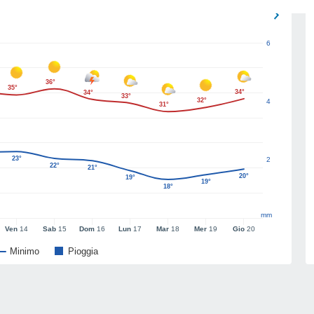
6
36°
35°
34°
34°
33°
32°
4
31°
23°
2
22°
21°
20°
19°
19°
18°
mm
Ven
14
Sab
15
Dom
16
Lun
17
Mar
18
Mer
19
Gio
20
Minimo
Pioggia