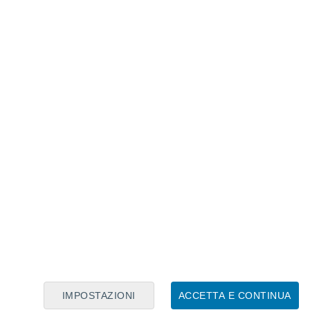
Calendario Lunare
Lun
Mar
Mer
Gio
Ven
Sab
Dom
8
9
10
11
12
13
14
15
16
17
18
19
20
21
IMPOSTAZIONI
ACCETTA E CONTINUA