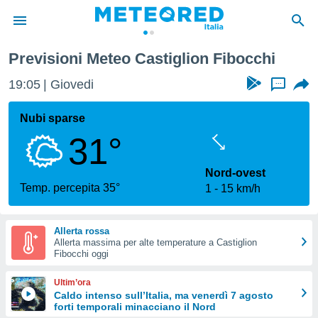
Previsioni Meteo Castiglion Fibocchi
tiva
rivacy
19:05
Giovedi
...
ti di
net
Nubi sparse
net)
31°
i
 da
nisti per
Nord-ovest
 che le
Temp. percepita 35°
1
15 km/h
ioni
iano di
È
Allerta rossa
Allerta massima per alte temperature a Castiglion
 a
Fibocchi oggi
ito Web
do le
Ultim’ora
opzioni:
Caldo intenso sull’Italia, ma venerdì 7 agosto
forti temporali minacciano il Nord
 i