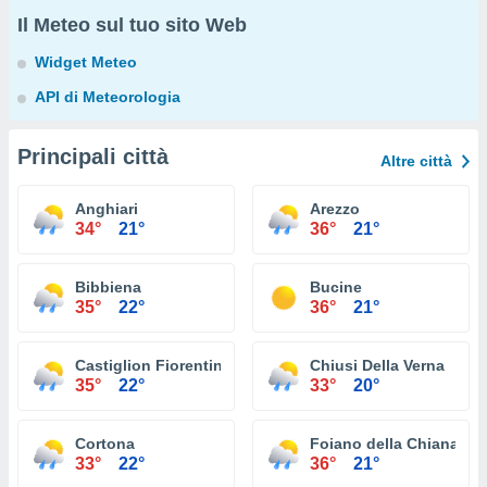
Il Meteo sul tuo sito Web
Widget Meteo
API di Meteorologia
Principali città
Altre città
Anghiari
Arezzo
34°
21°
36°
21°
Bibbiena
Bucine
35°
22°
36°
21°
Castiglion Fiorentino
Chiusi Della Verna
35°
22°
33°
20°
Cortona
Foiano della Chiana
33°
22°
36°
21°