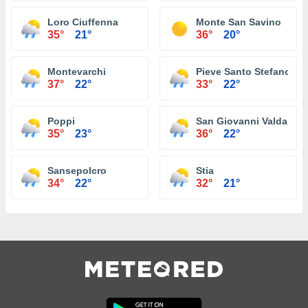
Loro Ciuffenna
Monte San Savino
35°
21°
36°
20°
Montevarchi
Pieve Santo Stefano
37°
22°
33°
22°
Poppi
San Giovanni Valdarno
35°
23°
36°
22°
Sansepolcro
Stia
34°
22°
32°
21°