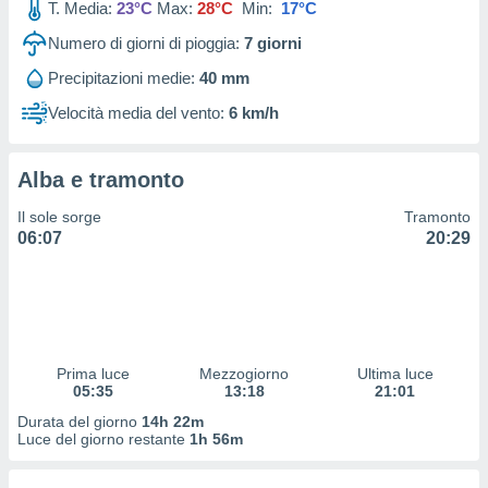
T. Media:
23°C
Max:
28°C
Min:
17°C
 profili
lezione
Numero di giorni di pioggia:
7
giorni
cità
izzata,
Precipitazioni medie:
40 mm
fili per
Velocità media del vento:
6 km/h
izzazione
nuti,
 profili
Alba e tramonto
lezione
Il sole sorge
Tramonto
uti
06:07
20:29
zzati,
 le
ni degli
 misurare
zioni dei
,
ere il
Prima luce
Mezzogiorno
Ultima luce
05:35
13:18
21:01
so
Durata del giorno
14h 22m
he o la
Luce del giorno restante
1h 56m
ione di
enienti
diverse,