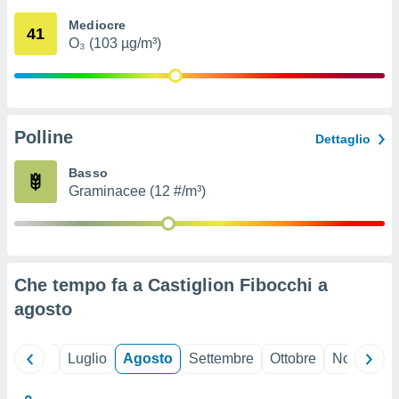
ioni
" o
Mediocre
tra
41
O₃ (103 µg/m³)
sui cookie
o sito
nostri
Polline
Dettaglio
mo il
te
Basso
ento dei
Graminacee (12 #/m³)
re
ioni su
vo e/o
i,
Che tempo fa a Castiglion Fibocchi a
 dati
er la
agosto
 della
à, creare
r la
Giugno
Luglio
Agosto
Settembre
Ottobre
Novembre
à
izzata,