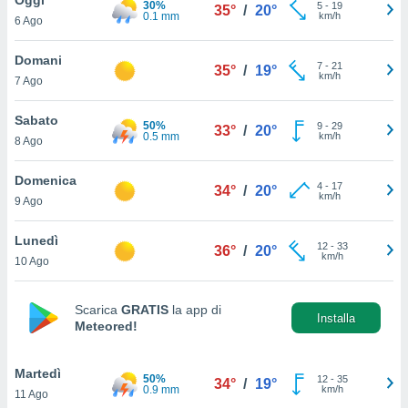
30%
a", è
5
-
19
35°
/
20°
0.1 mm
km/h
6 Ago
al sito
ettando
Domani
7
-
21
35°
/
19°
zione di
km/h
7 Ago
okie,
dei nostri
Sabato
50%
9
-
29
che ci
33°
/
20°
0.5 mm
km/h
8 Ago
no di
 e
e il
Domenica
4
-
17
34°
/
20°
amento
km/h
9 Ago
 Web,
i
Lunedì
12
-
33
re un
36°
/
20°
km/h
10 Ago
pecifico
arti la
à o
Scarica
GRATIS
la app di
i
Installa
Meteored!
zzati
 di esso.
sultare
Martedì
50%
12
-
35
34°
/
19°
0.9 mm
km/h
11 Ago
oni nella