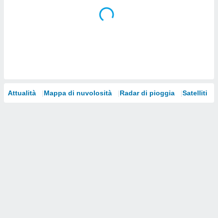
i nostri
artner
Attualità
Mappa di nuvolosità
Radar di pioggia
Satelliti