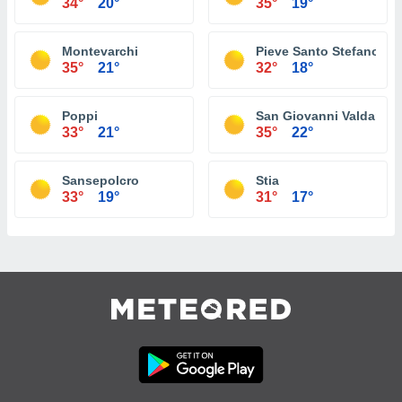
34°
20°
35°
19°
Montevarchi
Pieve Santo Stefano
35°
21°
32°
18°
Poppi
San Giovanni Valdarno
33°
21°
35°
22°
Sansepolcro
Stia
33°
19°
31°
17°