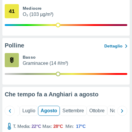
ioni
" o
Mediocre
tra
41
O₃ (103 µg/m³)
sui cookie
o sito
nostri
Polline
Dettaglio
mo il
te
Basso
ento dei
Graminacee (14 #/m³)
re
ioni su
vo e/o
i,
Che tempo fa a Anghiari a
agosto
 dati
er la
 della
Giugno
Luglio
Agosto
Settembre
Ottobre
Novembre
à, creare
r la
à
T. Media:
22°C
Max:
28°C
Min:
17°C
izzata,