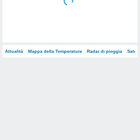
i nostri
artner
Attualità
Mappa della Temperatura
Radar di pioggia
Satelli