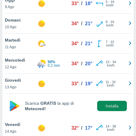
a", è
5
-
19
33°
/
18°
km/h
9 Ago
al sito
ettando
Domani
8
-
24
34°
/
21°
zione di
km/h
10 Ago
okie,
dei nostri
Martedì
7
-
22
che ci
34°
/
21°
km/h
11 Ago
no di
 e
e il
Mercoledì
50%
13
-
34
34°
/
20°
amento
0.2 mm
km/h
12 Ago
 Web,
i
Giovedi
11
-
32
re un
33°
/
19°
km/h
13 Ago
pecifico
arti la
à o
Scarica
GRATIS
la app di
i
Installa
Meteored!
zzati
 di esso.
sultare
Venerdì
14
-
38
32°
/
17°
km/h
14 Ago
oni nella