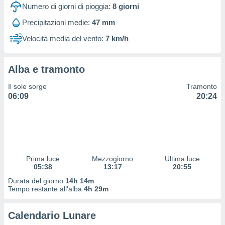
 profili
Numero di giorni di pioggia:
8
giorni
lezione
Precipitazioni medie:
47 mm
cità
izzata,
Velocità media del vento:
7 km/h
fili per
izzazione
Alba e tramonto
nuti,
 profili
Il sole sorge
Tramonto
lezione
06:09
20:24
uti
zzati,
 le
ni degli
 misurare
zioni dei
,
Prima luce
Mezzogiorno
Ultima luce
05:38
13:17
20:55
ere il
Durata del giorno
14h 14m
so
Tempo restante all'alba
4h 29m
he o la
ione di
Calendario Lunare
enienti
diverse,