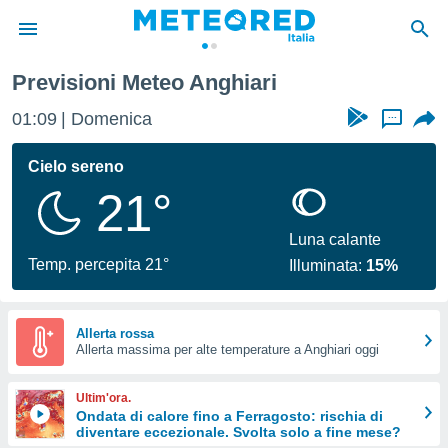
Previsioni Meteo Anghiari
tiva
rivacy
01:09
Domenica
...
ti di
net
Cielo sereno
net)
21°
i
 da
nisti per
Luna calante
 che le
Temp. percepita 21°
Illuminata:
15%
ioni
iano di
È
Allerta rossa
 a
Allerta massima per alte temperature a Anghiari oggi
ito Web
do le
Ultim'ora.
opzioni:
Ondata di calore fino a Ferragosto: rischia di
diventare eccezionale. Svolta solo a fine mese?
 i