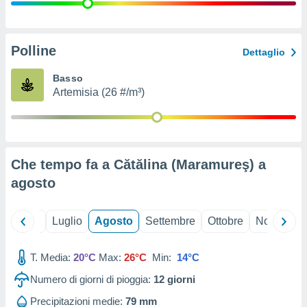
ioni
" o
tra
sui cookie
o sito
Polline
Dettaglio
Basso
nostri
Artemisia (26 #/m³)
mo il
te
ento dei
Che tempo fa a Cătălina (Maramureş) a
re
agosto
ioni su
vo e/o
i,
Giugno
Luglio
Agosto
Settembre
Ottobre
Novembre
 dati
er la
 della
T. Media:
20°C
Max:
26°C
Min:
14°C
à, creare
r la
Numero di giorni di pioggia:
12
giorni
à
izzata,
Precipitazioni medie:
79 mm