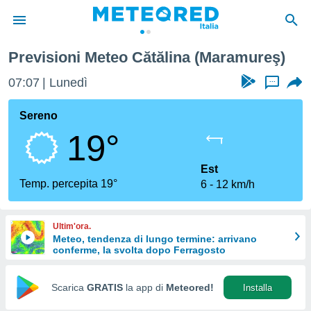
Previsioni Meteo Cătălina (Maramureş)
tiva
rivacy
07:07
Lunedì
...
ti di
net
Sereno
net)
19°
i
 da
nisti per
Est
 che le
Temp. percepita 19°
6
12 km/h
ioni
iano di
È
Ultim'ora.
Meteo, tendenza di lungo termine: arrivano
 a
conferme, la svolta dopo Ferragosto
ito Web
do le
opzioni:
Scarica
GRATIS
la app di
Meteored!
Installa
 i