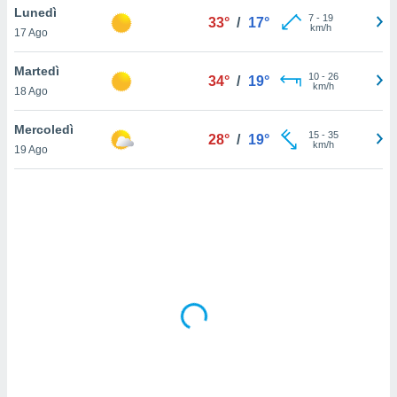
Lunedì
7
-
19
33°
/
17°
km/h
sui cookie
17 Ago
e il tuo
 in
Martedì
10
-
26
34°
/
19°
km/h
18 Ago
o
 il
Mercoledì
15
-
35
28°
/
19°
km/h
azioni
19 Ago
kie
re
le a piè
 del
to web.
ATIVA,
e
gie
i cookie
ccetti
zione dei