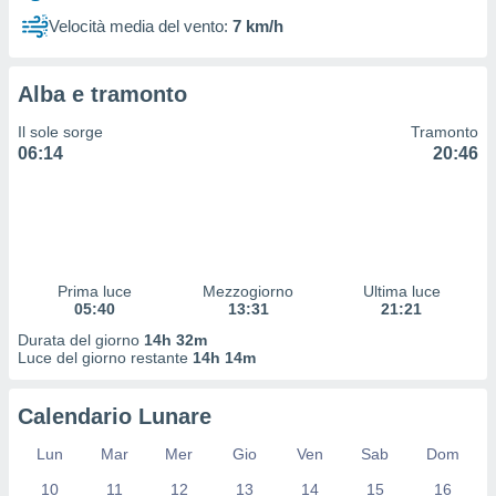
 profili
Velocità media del vento:
7 km/h
lezione
cità
izzata,
Alba e tramonto
fili per
Il sole sorge
Tramonto
izzazione
06:14
20:46
nuti,
 profili
lezione
uti
zzati,
 le
ni degli
Prima luce
Mezzogiorno
Ultima luce
 misurare
05:40
13:31
21:21
zioni dei
Durata del giorno
14h 32m
,
Luce del giorno restante
14h 14m
ere il
so
Calendario Lunare
he o la
ione di
Lun
Mar
Mer
Gio
Ven
Sab
Dom
enienti
10
11
12
13
14
15
16
diverse,