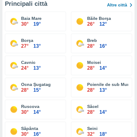
Principali città
Altre città
Baia Mare
Băile Borşa
30°
19°
26°
12°
Borşa
Breb
27°
13°
28°
16°
Cavnic
Moisei
24°
13°
28°
14°
Ocna Şugatag
Poienile de sub Munte
28°
15°
28°
13°
Ruscova
Săcel
30°
14°
28°
14°
Săpânta
Seini
30°
16°
32°
18°