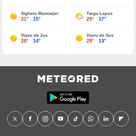
Sighetu Marmaţiei
Targu Lapus
31°
15°
29°
17°
Vişeu de Jos
Vişeu de Sus
29°
14°
29°
13°