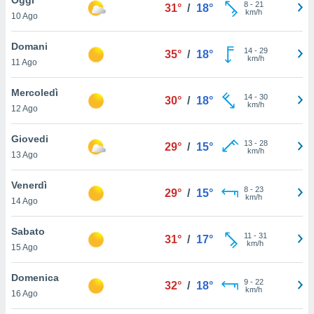
a", è
8
-
21
31°
/
18°
km/h
10 Ago
al sito
ettando
Domani
14
-
29
35°
/
18°
zione di
km/h
11 Ago
okie,
dei nostri
Mercoledì
14
-
30
che ci
30°
/
18°
km/h
12 Ago
no di
 e
e il
Giovedi
13
-
28
29°
/
15°
amento
km/h
13 Ago
 Web,
i
Venerdì
8
-
23
re un
29°
/
15°
km/h
14 Ago
pecifico
arti la
Sabato
à o
11
-
31
31°
/
17°
km/h
i
15 Ago
zzati
 di esso.
Domenica
9
-
22
sultare
32°
/
18°
km/h
16 Ago
oni nella