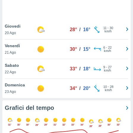
puoi
re ad
 al
ito web
Giovedi
et. In
11
-
30
28°
/
16°
km/h
aso ti
20 Ago
mo che
installati
Venerdì
6
-
22
30°
/
15°
okie
km/h
21 Ago
i per
 la
Sabato
one nel
9
-
27
33°
/
18°
km/h
 non
22 Ago
utilizzati
er
Domenica
10
-
28
34°
/
20°
e il
km/h
23 Ago
amento o
rare
à o
Grafici del tempo
i
zzati,
 potrai
31°
35°
30°
29°
31°
32°
33°
34°
30°
33°
29°
28°
28°
are