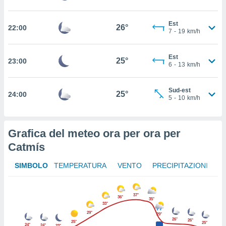
 in
Est
o
26°
22:00
7
-
19
km/h
 il
azioni
Est
25°
23:00
6
-
13
km/h
kie
re
le a piè
Sud-est
25°
 del
24:00
5
-
10
km/h
to web.
Grafica del meteo ora per ora per
ATIVA,
Catmís
e
gie
SIMBOLO
TEMPERATURA
VENTO
PRECIPITAZIONI
i cookie
ccetti
zione dei
37°
36°
35°
puoi
33°
re ad
29°
29°
26°
26°
25°
 al
25°
24°
24°
23°