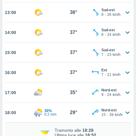
cità
Sud-est
36°
13:00
8
-
26
km/h
izzata,
ACCETTA
ulle
E
Sud-est
ioni
37°
14:00
CONTINUA
8
-
24
km/h
tramite
e simili,
IMPOSTAZIONI
Sud-est
37°
15:00
nte di
7
-
23
km/h
e la
tività per
Est
re a
37°
16:00
7
-
21
km/h
ontenuti
ti
 di
Nord-est
35°
17:00
senza
9
-
24
km/h
sto.
clic sul
Nord-est
30%
29°
18:00
0.2 mm
15
-
39
km/h
 "Accetta
a", è
Tramonto alle
18:28
al sito
Ultima luce alle
18:52