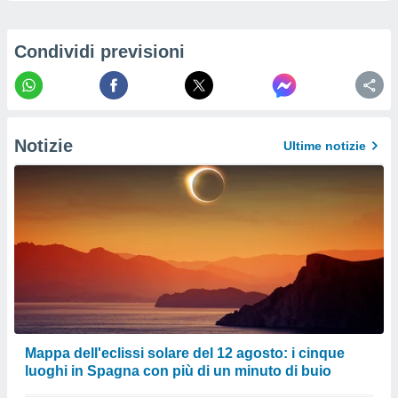
izzata.
utare
zione dei
Condividi previsioni
 al
ito Web
questo
ento
 il
Notizie
Ultime notizie
o
, noi e i
rtner
mo
tori
o
e simili
viare,
 e
Mappa dell'eclissi solare del 12 agosto: i cinque
ati
luoghi in Spagna con più di un minuto di buio
 quali la