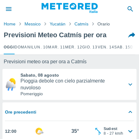
tiva
rivacy
Home
Messico
Yucatán
Catmís
Orario
ti di
net
Previsioni Meteo Catmís per ora
net)
i
OGGI
DOMANI
LUN. 10
MAR. 11
MER. 12
GIO. 13
VEN. 14
SAB. 15
DOM
 da
nisti per
 che le
Previsioni meteo ora per ora a Catmís
ioni
iano di
Sabato, 08 agosto
È
Pioggia debole con cielo parzialmente
nuvoloso
 a
Pomeriggio
ito Web
do le
opzioni:
Ore precedenti
 i
e
Sud-est
35°
12:00
8
-
27
km/h
amente