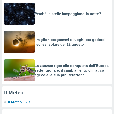
a su
ito web,
IP e
Perché le stelle lampeggiano la notte?
tori di
Alcuni
ro
 tuoi dati
 sulla
I migliori programmi e luoghi per godersi
l'eclissi solare del 12 agosto
un
e
, al quale
rti. Per
puoi
La zanzara tigre alla conquista dell’Europa
il tuo
settentrionale, il cambiamento climatico
o o
agevola la sua proliferazione
l
nto dei
ualsiasi
Il Meteo...
 facendo
Il Meteo 1 - 7
ioni
" o
tra
sui cookie