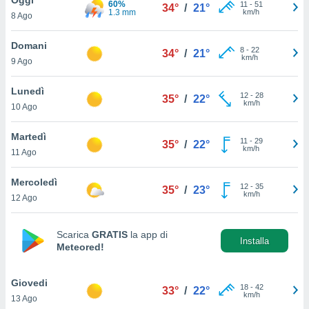
60%
a", è
11
-
51
34°
/
21°
1.3 mm
km/h
8 Ago
al sito
ettando
Domani
8
-
22
34°
/
21°
zione di
km/h
9 Ago
okie,
dei nostri
Lunedì
12
-
28
che ci
35°
/
22°
km/h
10 Ago
no di
 e
e il
Martedì
11
-
29
35°
/
22°
amento
km/h
11 Ago
 Web,
i
Mercoledì
12
-
35
re un
35°
/
23°
km/h
12 Ago
pecifico
arti la
à o
Scarica
GRATIS
la app di
i
Installa
Meteored!
zzati
 di esso.
sultare
Giovedi
18
-
42
33°
/
22°
km/h
13 Ago
oni nella