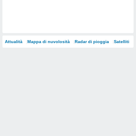
i nostri
artner
Attualità
Mappa di nuvolosità
Radar di pioggia
Satelliti