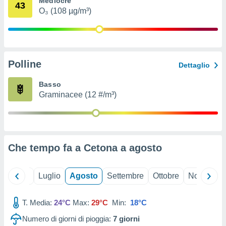
Mediocre
43
ioni
" o
O₃ (108 µg/m³)
tra
sui cookie
o sito
Polline
nostri
Dettaglio
mo il
Basso
te
Graminacee (12 #/m³)
ento dei
re
ioni su
vo e/o
Che tempo fa a Cetona a
agosto
i,
 dati
er la
Giugno
Luglio
Agosto
Settembre
Ottobre
Novembre
 della
à, creare
r la
T. Media:
24°C
Max:
29°C
Min:
18°C
à
Numero di giorni di pioggia:
7
giorni
izzata,