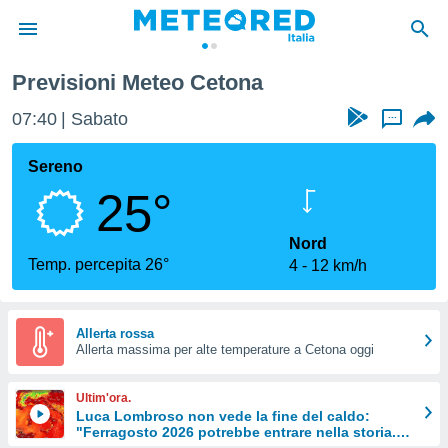
Previsioni Meteo Cetona
tiva
rivacy
07:40
Sabato
...
ti di
net
Sereno
net)
25°
i
 da
nisti per
Nord
 che le
Temp. percepita 26°
4
12 km/h
ioni
iano di
È
Allerta rossa
 a
Allerta massima per alte temperature a Cetona oggi
ito Web
do le
Ultim'ora.
opzioni:
Luca Lombroso non vede la fine del caldo:
"Ferragosto 2026 potrebbe entrare nella storia.
 i