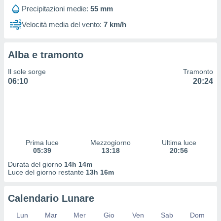
 profili
Precipitazioni medie:
55 mm
lezione
cità
Velocità media del vento:
7 km/h
izzata,
fili per
Alba e tramonto
izzazione
nuti,
Il sole sorge
Tramonto
 profili
06:10
20:24
lezione
uti
zzati,
 le
ni degli
 misurare
Prima luce
Mezzogiorno
Ultima luce
zioni dei
05:39
13:18
20:56
,
ere il
Durata del giorno
14h 14m
Luce del giorno restante
13h 16m
so
he o la
Calendario Lunare
ione di
enienti
Lun
Mar
Mer
Gio
Ven
Sab
Dom
diverse,