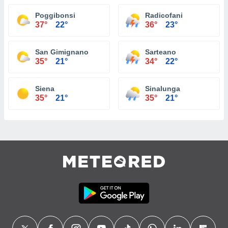
Poggibonsi
Radicofani
37°
22°
36°
23°
San Gimignano
Sarteano
35°
21°
34°
22°
Siena
Sinalunga
35°
21°
35°
21°