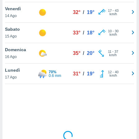
Venerdì
sui cookie
17
-
43
32°
/
19°
km/h
14 Ago
e il tuo
 in
Sabato
10
-
30
33°
/
18°
o
km/h
15 Ago
 il
Domenica
azioni
11
-
37
35°
/
20°
km/h
16 Ago
kie
re
le a piè
Lunedì
70%
12
-
40
31°
/
19°
 del
0.6 mm
km/h
17 Ago
to web.
ATIVA,
e
gie
i cookie
ccetti
zione dei