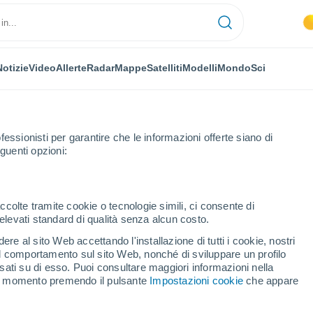
Notizie
Video
Allerte
Radar
Mappe
Satelliti
Modelli
Mondo
Sci
fessionisti per garantire che le informazioni offerte siano di
guenti opzioni:
ccolte tramite cookie o tecnologie simili, ci consente di
n elevati standard di qualità senza alcun costo.
lità della Provincia di
re al sito Web accettando l'installazione di tutti i cookie, nostri
 il comportamento sul sito Web, nonché di sviluppare un profilo
asati su di esso. Puoi consultare maggiori informazioni nella
si momento premendo il pulsante
Impostazioni cookie
che appare