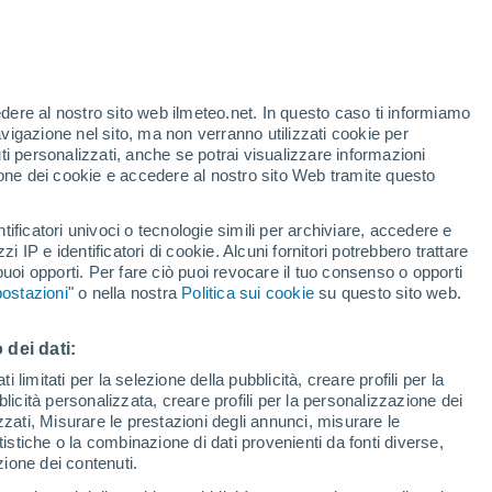
Asciano
edere al nostro sito web ilmeteo.net. In questo caso ti informiamo
avigazione nel sito, ma non verranno utilizzati cookie per
i personalizzati, anche se potrai visualizzare informazioni
azione dei cookie e accedere al nostro sito Web tramite questo
tificatori univoci o tecnologie simili per archiviare, accedere e
zzi IP e identificatori di cookie. Alcuni fornitori potrebbero trattare
 puoi opporti. Per fare ciò puoi revocare il tuo consenso o opporti
Chianciano Terme
ostazioni
" o nella nostra
Politica sui cookie
su questo sito web.
Chiusdino
 dei dati:
Chiusi
 limitati per la selezione della pubblicità, creare profili per la
bblicità personalizzata, creare profili per la personalizzazione dei
Colle di Val d'Elsa
izzati, Misurare le prestazioni degli annunci, misurare le
istiche o la combinazione di dati provenienti da fonti diverse,
ezione dei contenuti.