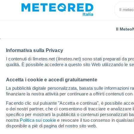
Il Meteo
Informativa sulla Privacy
I contenuti di Ilmeteo.net (ilmeteo.net) sono stati preparati da pro
qualità. È possibile accedere a questo sito Web utilizzando le se
Accetta i cookie e accedi gratuitamente
Home
Provincia di Siena
Località
La pubblicità digitale personalizzata, basata sulle informazioni ra
finanziare la nostra attività per continuare a offrirti contenuti co
Il tempo in tutte le loca
Facendo clic sul pulsante "Accetta e continua", è possibile accede
Siena
o dei nostri partner, che ci consentono di tracciare e analizzare
specifico per mostrarti la pubblicità o contenuti personalizzati b
nostra
Politica sui cookie
e revocare il tuo consenso in qualsia
Tutte le località della Provincia di Siena
disponibile a piè di pagina del nostro sito web.