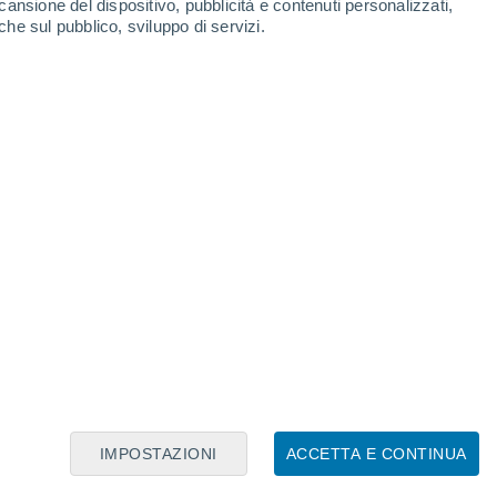
cansione del dispositivo, pubblicità e contenuti personalizzati,
che sul pubblico, sviluppo di servizi.
Monteroni d'Arbia
Monticiano
Murlo
Poggibonsi
Radicondoli
IMPOSTAZIONI
ACCETTA E CONTINUA
Rapolano Terme