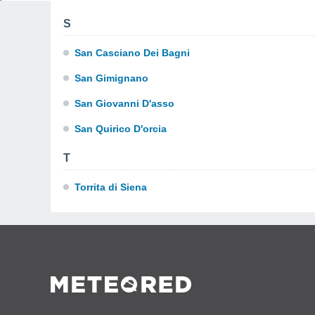
S
San Casciano Dei Bagni
San Gimignano
San Giovanni D'asso
San Quirico D'orcia
T
Torrita di Siena