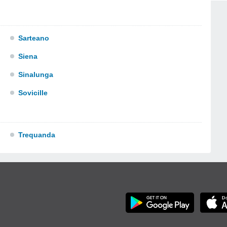
Sarteano
Siena
Sinalunga
Sovicille
Trequanda