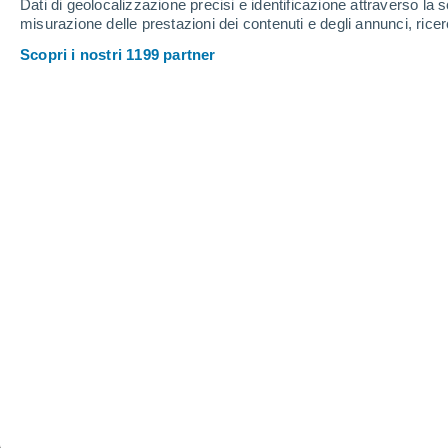
Dati di geolocalizzazione precisi e identificazione attraverso la s
misurazione delle prestazioni dei contenuti e degli annunci, ricer
Gaiole In Chianti
Scopri i nostri 1199 partner
M
Montalcino
Monte Amiata
Montepulciano
Monteriggioni
P
Piancastagnaio
Pienza
R
Radda In Chianti
Radicofani