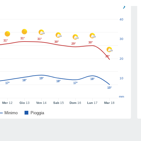
40
31°
30
31°
31°
30°
30°
29°
25°
20
10
19°
18°
18°
18°
17°
17°
15°
mm
Mer
12
Gio
13
Ven
14
Sab
15
Dom
16
Lun
17
Mar
18
Minimo
Pioggia