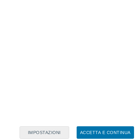
Calendario Lunare
Lun
Mar
Mer
Gio
Ven
Sab
Dom
6
7
8
9
10
11
12
13
14
15
16
17
18
19
IMPOSTAZIONI
ACCETTA E CONTINUA