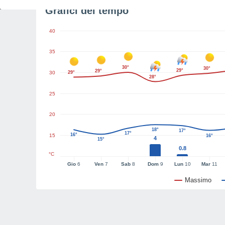
Grafici del tempo
40
35
30°
30°
29°
29°
30
29°
28°
25
20
18°
17°
17°
16°
15
16°
4
15°
0.8
°C
Gio
6
Ven
7
Sab
8
Dom
9
Lun
10
Mar
11
Massimo