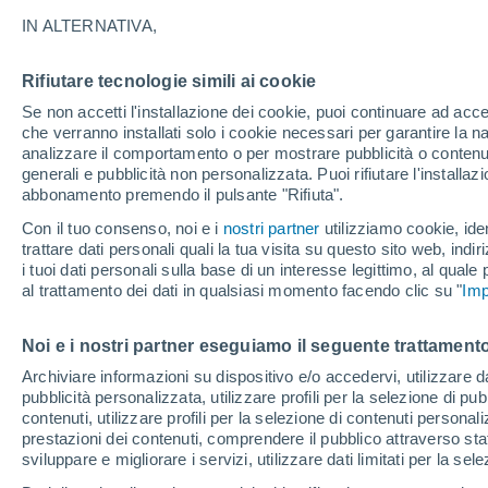
28°
IN ALTERNATIVA,
Rifiutare tecnologie simili ai cookie
Nord-oves
Se non accetti l'installazione dei cookie, puoi continuare ad acc
Temp. percepita 27°
13
-
41 km
che verranno installati solo i cookie necessari per garantire la n
analizzare il comportamento o per mostrare pubblicità o contenut
generali e pubblicità non personalizzata. Puoi rifiutare l'install
abbonamento premendo il pulsante "Rifiuta".
Ultim'ora.
Il fenomeno El Niño sta tornando: "L'interrutt
Con il tuo consenso, noi e i
nostri partner
utilizziamo cookie, iden
sta azionando proprio ora" – ecco cosa ci asp
trattare dati personali quali la tua visita su questo sito web, indiri
in inverno
i tuoi dati personali sulla base di un interesse legittimo, al quale
Il Meteo 1 - 7
Attualità
Mappa della Temperatura
R
al trattamento dei dati in qualsiasi momento facendo clic su "
Imp
Noi e i nostri partner eseguiamo il seguente trattamento
Domani
Sabato
D
Oggi
Archiviare informazioni su dispositivo e/o accedervi, utilizzare dati
pubblicità personalizzata, utilizzare profili per la selezione di pu
7 Ago
8 Ago
6 Ago
contenuti, utilizzare profili per la selezione di contenuti personal
prestazioni dei contenuti, comprendere il pubblico attraverso stat
sviluppare e migliorare i servizi, utilizzare dati limitati per la sel