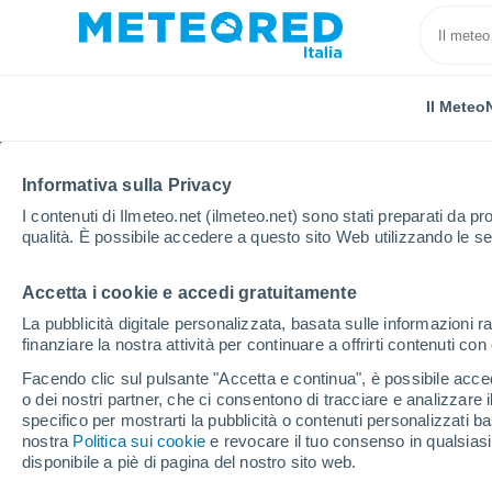
Il Meteo
Informativa sulla Privacy
I contenuti di Ilmeteo.net (ilmeteo.net) sono stati preparati da pro
qualità. È possibile accedere a questo sito Web utilizzando le se
Accetta i cookie e accedi gratuitamente
Home
Francia
Provenza-Alpi-Costa Azzurra
Alt
La pubblicità digitale personalizzata, basata sulle informazioni ra
finanziare la nostra attività per continuare a offrirti contenuti co
Previsioni Meteo Chab
Facendo clic sul pulsante "Accetta e continua", è possibile accede
o dei nostri partner, che ci consentono di tracciare e analizzare
16:52
Giovedi
specifico per mostrarti la pubblicità o contenuti personalizzati b
nostra
Politica sui cookie
e revocare il tuo consenso in qualsia
disponibile a piè di pagina del nostro sito web.
Sereno