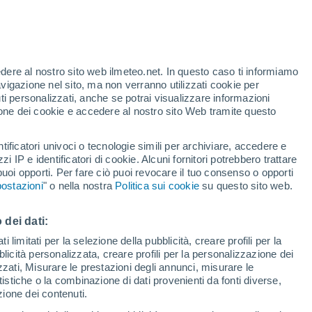
t
edere al nostro sito web ilmeteo.net. In questo caso ti informiamo
/h
avigazione nel sito, ma non verranno utilizzati cookie per
i personalizzati, anche se potrai visualizzare informazioni
azione dei cookie e accedere al nostro sito Web tramite questo
ore si
tificatori univoci o tecnologie simili per archiviare, accedere e
etta
zzi IP e identificatori di cookie. Alcuni fornitori potrebbero trattare
 puoi opporti. Per fare ciò puoi revocare il tuo consenso o opporti
adar di pioggia
Satelliti
Modelli
ostazioni
" o nella nostra
Politica sui cookie
su questo sito web.
 dei dati:
omenica
Lunedì
Martedì
Mercoledì
 limitati per la selezione della pubblicità, creare profili per la
bblicità personalizzata, creare profili per la personalizzazione dei
9 Ago
10 Ago
11 Ago
12 Ago
izzati, Misurare le prestazioni degli annunci, misurare le
istiche o la combinazione di dati provenienti da fonti diverse,
ezione dei contenuti.
90%
70%