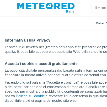
Il Meteo
Informativa sulla Privacy
I contenuti di Ilmeteo.net (ilmeteo.net) sono stati preparati da pro
qualità. È possibile accedere a questo sito Web utilizzando le se
Accetta i cookie e accedi gratuitamente
Home
Portogallo
Distretto di Santarém
Chamus
La pubblicità digitale personalizzata, basata sulle informazioni ra
finanziare la nostra attività per continuare a offrirti contenuti co
Previsioni Meteo Cha
Facendo clic sul pulsante "Accetta e continua", è possibile accede
o dei nostri partner, che ci consentono di tracciare e analizzare
08:11
Venerdì
specifico per mostrarti la pubblicità o contenuti personalizzati b
nostra
Politica sui cookie
e revocare il tuo consenso in qualsia
disponibile a piè di pagina del nostro sito web.
Sereno