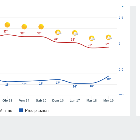
7.5
37°
36°
36°
34°
34°
5
32°
31°
2.5
19°
17°
17°
16°
16°
16°
16°
mm
Gio
13
Ven
14
Sab
15
Dom
16
Lun
17
Mar
18
Mer
19
Minimo
Precipitazioni