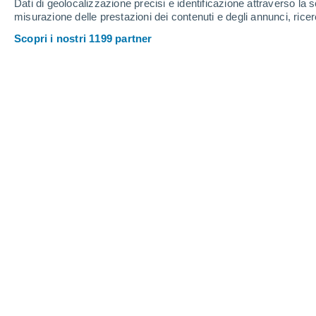
Dati di geolocalizzazione precisi e identificazione attraverso la s
18
-
41
km/h
18
-
41
km/h
17
16
-
36
km/h
misurazione delle prestazioni dei contenuti e degli annunci, ricer
Scopri i nostri 1199 partner
Meteo Chamusca oggi
, 7 agosto
Sereno
19°
08:00
T. Percepita
19°
Sereno
21°
09:00
T. Percepita
21°
Foschia di polver
24°
10:00
T. Percepita
25°
Foschia di polver
27°
11:00
T. Percepita
27°
Foschia di polver
30°
12:00
T. Percepita
30°