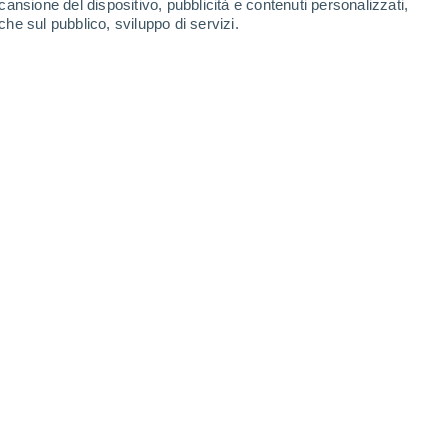
cansione del dispositivo, pubblicità e contenuti personalizzati,
-
40
km/h
17
-
38
km/h
17
-
39
km/h
16
-
37
km/h
che sul pubblico, sviluppo di servizi.
Nord-ovest
0 Basso
4
-
12 km/h
FPS:
no
Nord
1 Basso
4
-
15 km/h
FPS:
no
e
Nord-ovest
3 Medio
7
-
20 km/h
FPS:
6-10
e
Nord-ovest
5 Medio
9
-
24 km/h
FPS:
6-10
e
Nord-ovest
7 Alto
11
-
28 km/h
FPS:
15-25