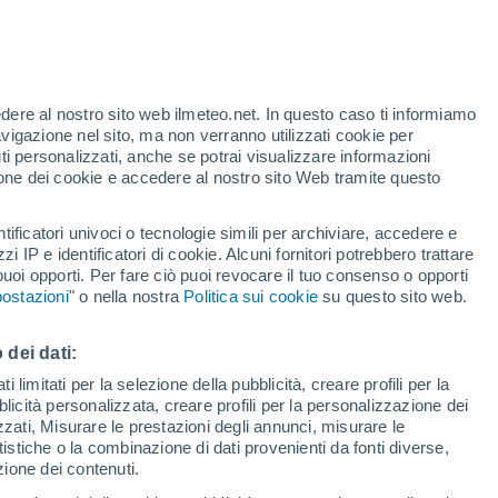
t
edere al nostro sito web ilmeteo.net. In questo caso ti informiamo
h
avigazione nel sito, ma non verranno utilizzati cookie per
i personalizzati, anche se potrai visualizzare informazioni
azione dei cookie e accedere al nostro sito Web tramite questo
pioggia
Satelliti
Modelli
tificatori univoci o tecnologie simili per archiviare, accedere e
zzi IP e identificatori di cookie. Alcuni fornitori potrebbero trattare
 puoi opporti. Per fare ciò puoi revocare il tuo consenso o opporti
ostazioni
" o nella nostra
Politica sui cookie
su questo sito web.
Lunedì
Martedì
Mercoledì
Giovedi
10 Ago
11 Ago
12 Ago
13 Ago
 dei dati:
 limitati per la selezione della pubblicità, creare profili per la
bblicità personalizzata, creare profili per la personalizzazione dei
izzati, Misurare le prestazioni degli annunci, misurare le
istiche o la combinazione di dati provenienti da fonti diverse,
32°
/
17°
33°
/
18°
35°
/
18°
37°
/
16°
ezione dei contenuti.