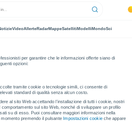
Notizie
Video
Allerte
Radar
Mappe
Satelliti
Modelli
Mondo
Sci
fessionisti per garantire che le informazioni offerte siano di
guenti opzioni:
ca
ccolte tramite cookie o tecnologie simili, ci consente di
n elevati standard di qualità senza alcun costo.
musca
re al sito Web accettando l'installazione di tutti i cookie, nostri
 il comportamento sul sito Web, nonché di sviluppare un profilo
...
asati su di esso. Puoi consultare maggiori informazioni nella
si momento premendo il pulsante
Impostazioni cookie
che appare
Per ora
Foschia di polvere nelle prossime
ore