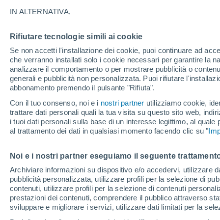
19°
IN ALTERNATIVA,
Rifiutare tecnologie simili ai cookie
Nord-oves
Se non accetti l'installazione dei cookie, puoi continuare ad acc
Temp. percepita 19°
4
-
12 km/
che verranno installati solo i cookie necessari per garantire la n
analizzare il comportamento o per mostrare pubblicità o contenut
generali e pubblicità non personalizzata. Puoi rifiutare l'install
abbonamento premendo il pulsante "Rifiuta".
Il Meteo 1 - 7
Attualità
Mappa di pioggia
Radar di 
Con il tuo consenso, noi e i
nostri partner
utilizziamo cookie, iden
trattare dati personali quali la tua visita su questo sito web, indiri
i tuoi dati personali sulla base di un interesse legittimo, al quale
al trattamento dei dati in qualsiasi momento facendo clic su "
Imp
Domani
Domenica
Oggi
8 Ago
9 Ago
7 Ago
Noi e i nostri partner eseguiamo il seguente trattamento
Archiviare informazioni su dispositivo e/o accedervi, utilizzare dati
pubblicità personalizzata, utilizzare profili per la selezione di pu
contenuti, utilizzare profili per la selezione di contenuti personal
prestazioni dei contenuti, comprendere il pubblico attraverso stat
34°
/
18°
32°
/
19°
35°
/
16°
sviluppare e migliorare i servizi, utilizzare dati limitati per la sel