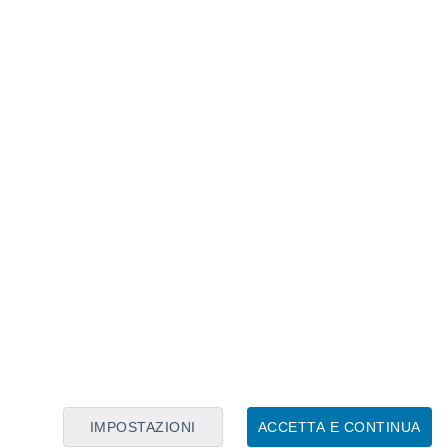
Calendario Lunare
Lun
Mar
Mer
Gio
Ven
Sab
Dom
7
8
9
10
11
12
13
14
15
16
17
18
19
20
IMPOSTAZIONI
ACCETTA E CONTINUA