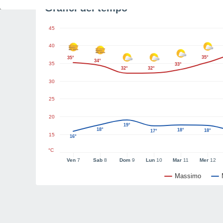
Grafici del tempo
45
40
35°
35°
34°
35
33°
32°
32°
30
25
20
19°
18°
18°
18°
17°
15
16°
°C
Ven
7
Sab
8
Dom
9
Lun
10
Mar
11
Mer
12
Massimo