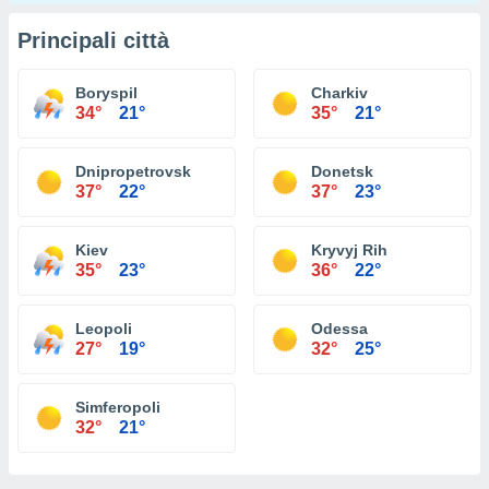
Principali città
Boryspil
Charkiv
34°
21°
35°
21°
Dnipropetrovsk
Donetsk
37°
22°
37°
23°
Kiev
Kryvyj Rih
35°
23°
36°
22°
Leopoli
Odessa
27°
19°
32°
25°
Simferopoli
32°
21°