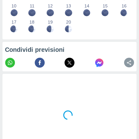
re e
10
11
12
13
14
15
16
e i
tilizzare
17
18
19
20
ati per la
e dei
.
Condividi previsioni
izzazione
azione
o la
e del
vo,
à e
i
zzati,
one delle
ni dei
 e degli
 ricerche
ico,
di