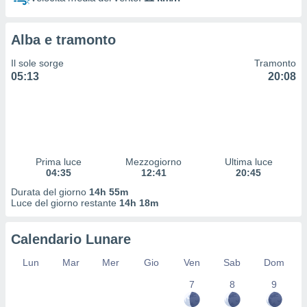
 profili
lezione
cità
Alba e tramonto
izzata,
fili per
Il sole sorge
Tramonto
05:13
20:08
izzazione
nuti,
 profili
lezione
uti
zzati,
Prima luce
Mezzogiorno
Ultima luce
 le
04:35
12:41
20:45
ni degli
 misurare
Durata del giorno
14h 55m
zioni dei
Luce del giorno restante
14h 18m
,
ere il
Calendario Lunare
so
Lun
Mar
Mer
Gio
Ven
Sab
Dom
he o la
ione di
7
8
9
enienti
diverse,