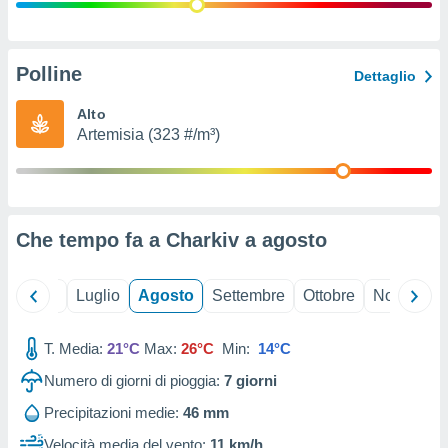
ioni
" o
tra
sui cookie
o sito
Polline
Dettaglio
Alto
nostri
Artemisia (323 #/m³)
mo il
te
ento dei
Che tempo fa a Charkiv a
agosto
re
ioni su
vo e/o
Giugno
Luglio
Agosto
Settembre
Ottobre
Novembre
i,
 dati
er la
T. Media:
21°C
Max:
26°C
Min:
14°C
 della
Numero di giorni di pioggia:
7
giorni
à, creare
r la
Precipitazioni medie:
46 mm
à
izzata,
Velocità media del vento:
11 km/h