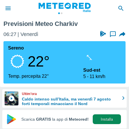
Previsioni Meteo Charkiv
tiva
rivacy
06:27
Venerdì
...
ti di
net
Sereno
net)
22°
i
 da
nisti per
Sud-est
 che le
Temp. percepita 22°
5
11 km/h
ioni
iano di
È
Ultim’ora
Caldo intenso sull’Italia, ma venerdì 7 agosto
 a
forti temporali minacciano il Nord
ito Web
do le
opzioni:
Scarica
GRATIS
la app di
Meteored!
Installa
 i