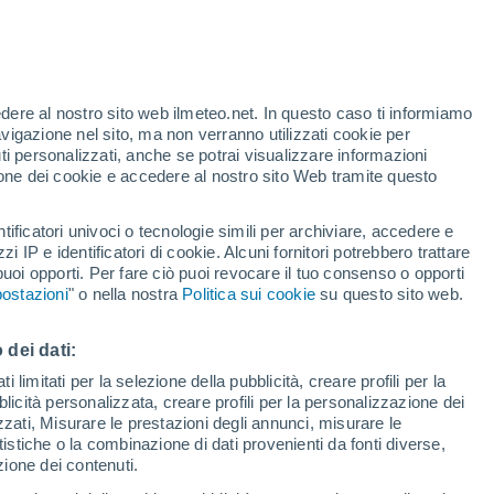
r Chaves
VENTO
PRECIPITAZIONI
edere al nostro sito web ilmeteo.net. In questo caso ti informiamo
12
15
18
21
00
03
06
09
12
15
18
21
00
avigazione nel sito, ma non verranno utilizzati cookie per
i personalizzati, anche se potrai visualizzare informazioni
azione dei cookie e accedere al nostro sito Web tramite questo
33°
tificatori univoci o tecnologie simili per archiviare, accedere e
32°
zzi IP e identificatori di cookie. Alcuni fornitori potrebbero trattare
31°
30°
 puoi opporti. Per fare ciò puoi revocare il tuo consenso o opporti
29°
27°
27°
ostazioni
" o nella nostra
Politica sui cookie
su questo sito web.
24°
23°
 dei dati:
22°
 limitati per la selezione della pubblicità, creare profili per la
19°
19°
bblicità personalizzata, creare profili per la personalizzazione dei
17°
izzati, Misurare le prestazioni degli annunci, misurare le
istiche o la combinazione di dati provenienti da fonti diverse,
ezione dei contenuti.