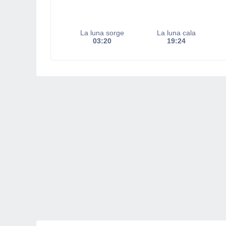
La luna sorge
La luna cala
03:20
19:24