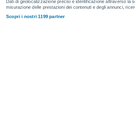
Dati di geolocalizzazione precisi e identificazione attraverso la s
Sabato
8
Domenica
9
misurazione delle prestazioni dei contenuti e degli annunci, ricer
Scopri i nostri 1199 partner
Previsioni meteo ora per ora a Chav
SABATO, 08 AGOSTO
Pomeriggio
Temporale con cielo parzialmente
nuvoloso
Alba elle
06:31
Tramonto alle
20:39
Prima luce alle
06:00
Ultima luce alle
21:10
Fase lunare