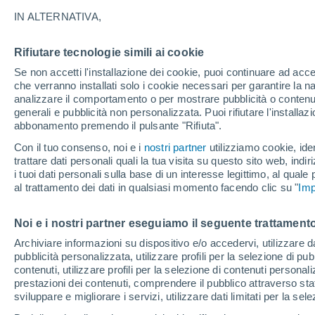
Grafica del meteo ora per ora pe
IN ALTERNATIVA,
SIMBOLO
TEMPERATURA
Rifiutare tecnologie simili ai cookie
Se non accetti l'installazione dei cookie, puoi continuare ad acc
00
03
06
09
12
15
18
21
00
03
06
09
che verranno installati solo i cookie necessari per garantire la n
analizzare il comportamento o per mostrare pubblicità o contenut
generali e pubblicità non personalizzata. Puoi rifiutare l'install
abbonamento premendo il pulsante "Rifiuta".
Con il tuo consenso, noi e i
nostri partner
utilizziamo cookie, iden
31°
trattare dati personali quali la tua visita su questo sito web, indiri
31°
i tuoi dati personali sulla base di un interesse legittimo, al quale
28°
al trattamento dei dati in qualsiasi momento facendo clic su "
Imp
26°
Noi e i nostri partner eseguiamo il seguente trattamento
21°
20°
20°
Archiviare informazioni su dispositivo e/o accedervi, utilizzare dati
19°
18°
18°
pubblicità personalizzata, utilizzare profili per la selezione di pu
17°
contenuti, utilizzare profili per la selezione di contenuti personal
prestazioni dei contenuti, comprendere il pubblico attraverso stat
0.7
sviluppare e migliorare i servizi, utilizzare dati limitati per la sel
0.2