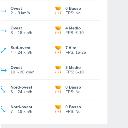
Ovest
0 Basso
2
-
9 km/h
FPS:
No
Ovest
4 Medio
3
-
18 km/h
FPS:
6-10
Sud-ovest
7 Alto
4
-
24 km/h
FPS:
15-25
Ovest
3 Medio
10
-
30 km/h
FPS:
6-10
Nord-ovest
0 Basso
6
-
24 km/h
FPS:
No
Nord-ovest
0 Basso
7
-
19 km/h
FPS:
No