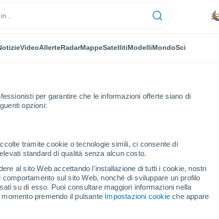
Notizie
Video
Allerte
Radar
Mappe
Satelliti
Modelli
Mondo
Sci
fessionisti per garantire che le informazioni offerte siano di
guenti opzioni:
Orario
ccolte tramite cookie o tecnologie simili, ci consente di
n elevati standard di qualità senza alcun costo.
es per ora
re al sito Web accettando l'installazione di tutti i cookie, nostri
 il comportamento sul sito Web, nonché di sviluppare un profilo
asati su di esso. Puoi consultare maggiori informazioni nella
si momento premendo il pulsante
Impostazioni cookie
che appare