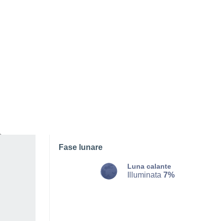
LUNEDÌ, 10 AGOSTO
Tutto il giorno
Sereno
Alba elle
06:33
Tramonto alle
20:36
Prima luce alle
06:02
Ultima luce alle
21:07
Fase lunare
Luna calante
Illuminata
7%