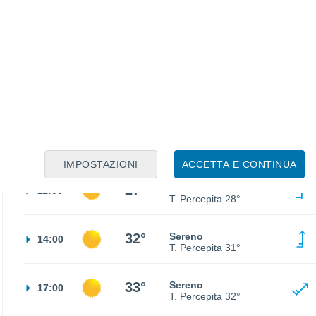
19°
Cielo sereno
02:00
T. Percepita
19°
17°
Nubi sparse
05:00
T. Percepita
17°
19°
Nubi sparse
08:00
T. Percepita
19°
IMPOSTAZIONI
ACCETTA E CONTINUA
27°
Sereno
11:00
T. Percepita
28°
32°
Sereno
14:00
T. Percepita
31°
33°
Sereno
17:00
T. Percepita
32°