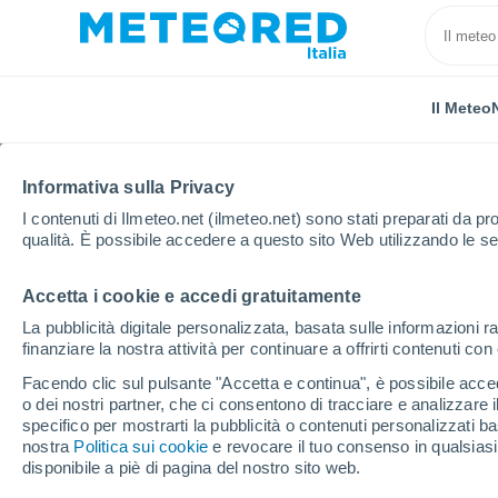
Il Meteo
Informativa sulla Privacy
I contenuti di Ilmeteo.net (ilmeteo.net) sono stati preparati da pro
qualità. È possibile accedere a questo sito Web utilizzando le se
Accetta i cookie e accedi gratuitamente
Home
Portogallo
Distretto di Vila Real
Chaves
La pubblicità digitale personalizzata, basata sulle informazioni ra
finanziare la nostra attività per continuare a offrirti contenuti co
Previsioni Meteo Chav
Facendo clic sul pulsante "Accetta e continua", è possibile accede
o dei nostri partner, che ci consentono di tracciare e analizzare
specifico per mostrarti la pubblicità o contenuti personalizzati b
Il Meteo 1 - 7
Orario
nostra
Politica sui cookie
e revocare il tuo consenso in qualsia
disponibile a piè di pagina del nostro sito web.