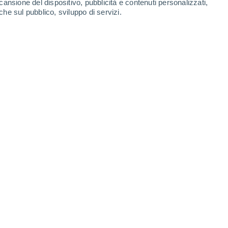
cansione del dispositivo, pubblicità e contenuti personalizzati,
Lunedì
10
che sul pubblico, sviluppo di servizi.
es
20°
Foschia di polvere
02:00
T. Percepita
20°
19°
Foschia di polvere
05:00
T. Percepita
19°
21°
Foschia di polvere
08:00
T. Percepita
21°
28°
Foschia di polvere
11:00
T. Percepita
28°
30%