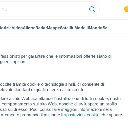
Notizie
Video
Allerte
Radar
Mappe
Satelliti
Modelli
Mondo
Sci
fessionisti per garantire che le informazioni offerte siano di
guenti opzioni:
ccolte tramite cookie o tecnologie simili, ci consente di
n elevati standard di qualità senza alcun costo.
es
re al sito Web accettando l'installazione di tutti i cookie, nostri
 il comportamento sul sito Web, nonché di sviluppare un profilo
...
asati su di esso. Puoi consultare maggiori informazioni nella
si momento premendo il pulsante
Impostazioni cookie
che appare
Per ora
Cielo sereno nelle prossime ore