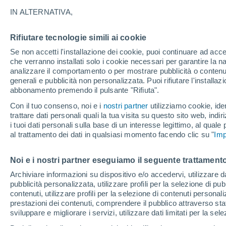
29°
IN ALTERNATIVA,
Rifiutare tecnologie simili ai cookie
Nord-oves
Se non accetti l'installazione dei cookie, puoi continuare ad acc
Temp. percepita 29°
8
-
26 km/
che verranno installati solo i cookie necessari per garantire la n
analizzare il comportamento o per mostrare pubblicità o contenut
generali e pubblicità non personalizzata. Puoi rifiutare l'install
abbonamento premendo il pulsante "Rifiuta".
Ultim’ora
Caldo intenso sull’Italia, ma venerdì 7 agosto 
Con il tuo consenso, noi e i
nostri partner
utilizziamo cookie, iden
temporali minacciano il Nord
trattare dati personali quali la tua visita su questo sito web, indiri
i tuoi dati personali sulla base di un interesse legittimo, al quale
Il Meteo 1 - 7
Attualità
Mappa della Temperatura
R
al trattamento dei dati in qualsiasi momento facendo clic su "
Imp
Noi e i nostri partner eseguiamo il seguente trattamento
Domani
Sabato
D
Oggi
Archiviare informazioni su dispositivo e/o accedervi, utilizzare dati
pubblicità personalizzata, utilizzare profili per la selezione di pu
7 Ago
8 Ago
6 Ago
contenuti, utilizzare profili per la selezione di contenuti personal
prestazioni dei contenuti, comprendere il pubblico attraverso stat
sviluppare e migliorare i servizi, utilizzare dati limitati per la sel