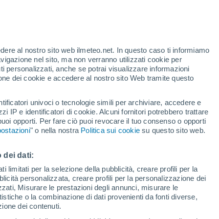
t
edere al nostro sito web ilmeteo.net. In questo caso ti informiamo
h
avigazione nel sito, ma non verranno utilizzati cookie per
i personalizzati, anche se potrai visualizzare informazioni
azione dei cookie e accedere al nostro sito Web tramite questo
forti
tificatori univoci o tecnologie simili per archiviare, accedere e
zzi IP e identificatori di cookie. Alcuni fornitori potrebbero trattare
 puoi opporti. Per fare ciò puoi revocare il tuo consenso o opporti
adar di pioggia
Satelliti
Modelli
ostazioni
" o nella nostra
Politica sui cookie
su questo sito web.
 dei dati:
omenica
Lunedì
Martedì
Mercoledì
 limitati per la selezione della pubblicità, creare profili per la
bblicità personalizzata, creare profili per la personalizzazione dei
9 Ago
10 Ago
11 Ago
12 Ago
izzati, Misurare le prestazioni degli annunci, misurare le
istiche o la combinazione di dati provenienti da fonti diverse,
ezione dei contenuti.