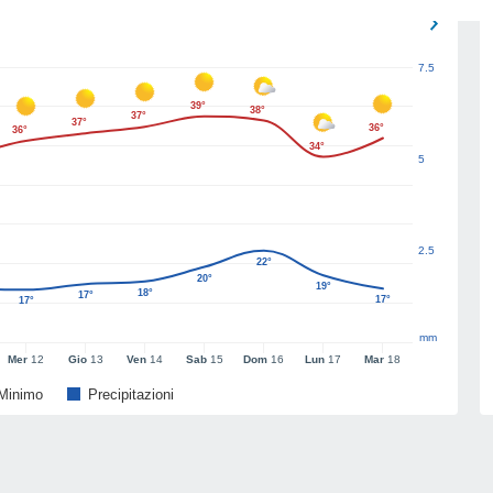
7.5
39°
38°
37°
37°
36°
36°
34°
5
2.5
22°
20°
19°
18°
17°
17°
17°
mm
Mer
12
Gio
13
Ven
14
Sab
15
Dom
16
Lun
17
Mar
18
Minimo
Precipitazioni