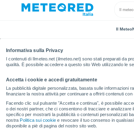
Il Meteo
Informativa sulla Privacy
I contenuti di Ilmeteo.net (ilmeteo.net) sono stati preparati da pro
qualità. È possibile accedere a questo sito Web utilizzando le se
Accetta i cookie e accedi gratuitamente
Home
Portogallo
Distretto di Vila Real
Chaves
La pubblicità digitale personalizzata, basata sulle informazioni ra
finanziare la nostra attività per continuare a offrirti contenuti co
Previsioni Meteo Chav
Facendo clic sul pulsante "Accetta e continua", è possibile accede
o dei nostri partner, che ci consentono di tracciare e analizzare
19:48
Giovedi
specifico per mostrarti la pubblicità o contenuti personalizzati b
nostra
Politica sui cookie
e revocare il tuo consenso in qualsia
disponibile a piè di pagina del nostro sito web.
Sereno