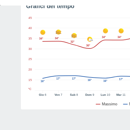
Grafici del tempo
45
40
34°
34°
35
34°
34°
32°
30°
30
25
20
17°
17°
17°
15
16°
16°
16°
°C
Gio
6
Ven
7
Sab
8
Dom
9
Lun
10
Mar
11
Massimo