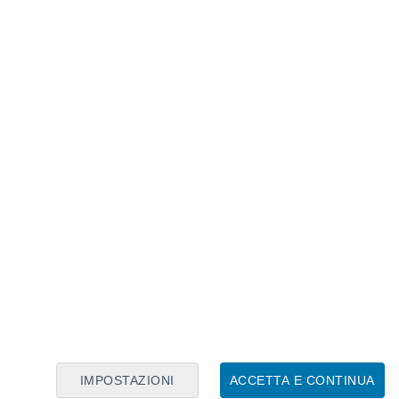
Calendario Lunare
Lun
Mar
Mer
Gio
Ven
Sab
Dom
6
7
8
9
10
11
12
13
14
15
16
17
18
19
IMPOSTAZIONI
ACCETTA E CONTINUA