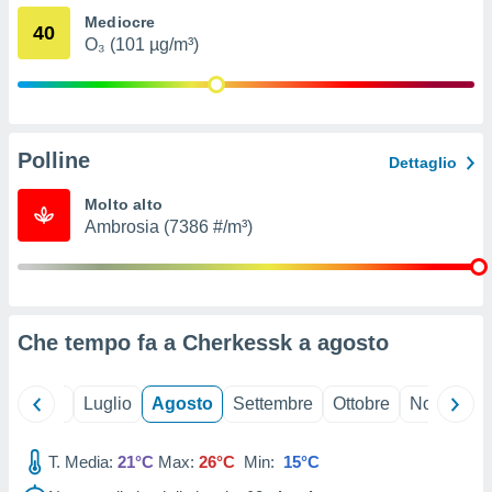
ioni
" o
Mediocre
40
tra
O₃ (101 µg/m³)
sui cookie
o sito
nostri
Polline
Dettaglio
mo il
te
Molto alto
ento dei
Ambrosia (7386 #/m³)
re
ioni su
vo e/o
i,
Che tempo fa a Cherkessk a
agosto
 dati
er la
 della
Giugno
Luglio
Agosto
Settembre
Ottobre
Novembre
à, creare
r la
à
T. Media:
21°C
Max:
26°C
Min:
15°C
izzata,