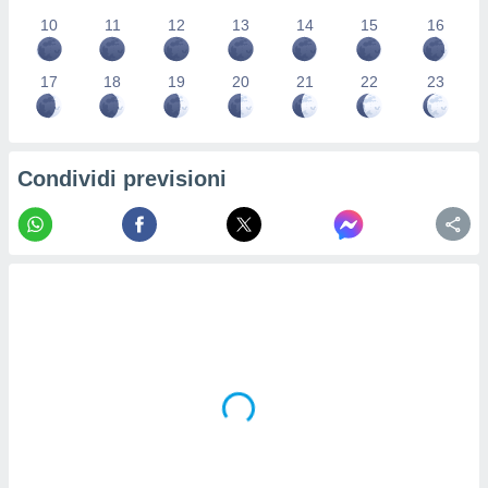
re e
10
11
12
13
14
15
16
e i
tilizzare
ati per la
17
18
19
20
21
22
23
e dei
.
Condividi previsioni
izzazione
azione
o la
e del
vo,
à e
i
zzati,
one delle
ni dei
 e degli
 ricerche
ico,
di