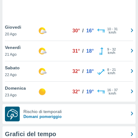
puoi
re ad
 al
ito web
Giovedi
et. In
10
-
31
30°
/
16°
km/h
aso ti
20 Ago
mo che
installati
Venerdì
9
-
32
31°
/
18°
okie
km/h
21 Ago
i per
 la
Sabato
one nel
8
-
21
32°
/
18°
km/h
 non
22 Ago
utilizzati
er
Domenica
16
-
37
32°
/
19°
e il
km/h
23 Ago
amento o
rare
à o
Rischio di temporali
i
Domani pomeriggio
zzati,
 potrai
are
Grafici del tempo