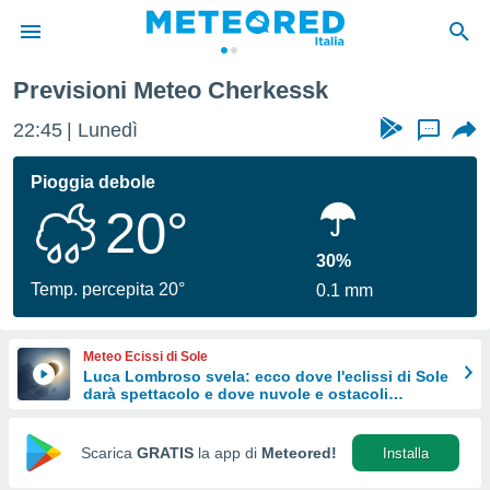
Previsioni Meteo Cherkessk
tiva
rivacy
22:45
Lunedì
...
ti di
net
Pioggia debole
net)
20°
i
 da
nisti per
30%
 che le
Temp. percepita 20°
0.1 mm
ioni
iano di
È
Meteo Ecissi di Sole
Luca Lombroso svela: ecco dove l'eclissi di Sole
 a
darà spettacolo e dove nuvole e ostacoli
ito Web
potrebbero rovinare tutto
do le
opzioni:
Scarica
GRATIS
la app di
Meteored!
Installa
 i