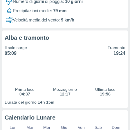
Numero di giorni di pioggia:
10
giorni
 profili
lezione
Precipitazioni medie:
79 mm
cità
izzata,
Velocità media del vento:
9 km/h
fili per
izzazione
Alba e tramonto
nuti,
 profili
Il sole sorge
Tramonto
lezione
05:09
19:24
uti
zzati,
 le
ni degli
 misurare
zioni dei
Prima luce
Mezzogiorno
Ultima luce
,
04:37
12:17
19:56
ere il
Durata del giorno
14h 15m
so
he o la
Calendario Lunare
ione di
enienti
Lun
Mar
Mer
Gio
Ven
Sab
Dom
diverse,