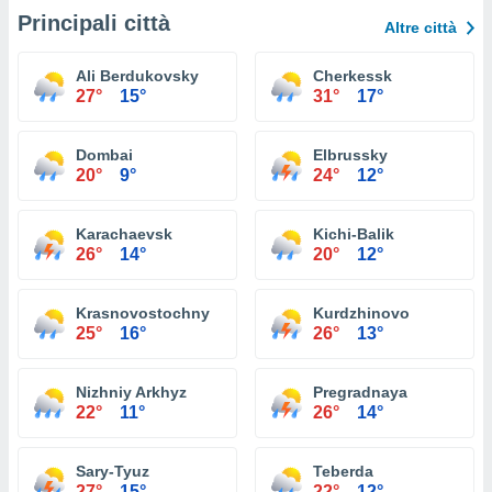
Principali città
Altre città
Ali Berdukovsky
Cherkessk
27°
15°
31°
17°
Dombai
Elbrussky
20°
9°
24°
12°
Karachaevsk
Kichi-Balik
26°
14°
20°
12°
Krasnovostochny
Kurdzhinovo
25°
16°
26°
13°
Nizhniy Arkhyz
Pregradnaya
22°
11°
26°
14°
Sary-Tyuz
Teberda
27°
15°
22°
12°