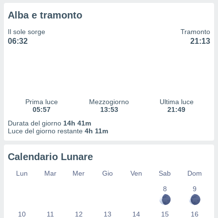
 profili
Alba e tramonto
lezione
cità
Il sole sorge
Tramonto
izzata,
06:32
21:13
fili per
izzazione
nuti,
 profili
lezione
uti
Prima luce
Mezzogiorno
Ultima luce
zzati,
05:57
13:53
21:49
 le
Durata del giorno
14h 41m
ni degli
Luce del giorno restante
4h 11m
 misurare
zioni dei
,
Calendario Lunare
ere il
Lun
Mar
Mer
Gio
Ven
Sab
Dom
so
8
9
he o la
ione di
enienti
10
11
12
13
14
15
16
diverse,