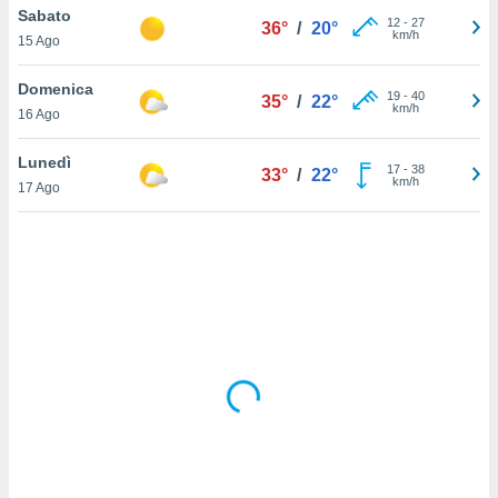
Sabato
12
-
27
36°
/
20°
km/h
sui cookie
15 Ago
e il tuo
 in
Domenica
19
-
40
35°
/
22°
km/h
16 Ago
o
 il
Lunedì
17
-
38
33°
/
22°
km/h
azioni
17 Ago
kie
re
le a piè
 del
to web.
ATIVA,
e
gie
i cookie
ccetti
zione dei