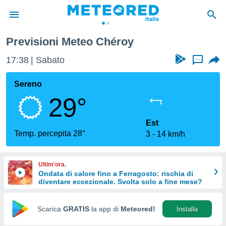
y
Previsioni Meteo Chéroy
tiva
rivacy
17:38
Sabato
...
ti di
net
Sereno
net)
29°
i
 da
nisti per
Est
 che le
Temp. percepita 28°
3
14 km/h
ioni
iano di
È
Ultim'ora.
Ondata di calore fino a Ferragosto: rischia di
 a
diventare eccezionale. Svolta solo a fine mese?
ito Web
do le
opzioni:
Scarica
GRATIS
la app di
Meteored!
Installa
 i