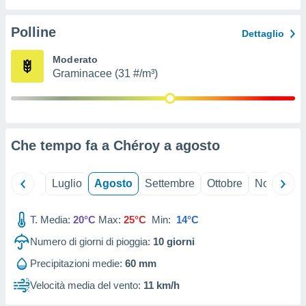
ioni
" o
tra
Polline
Dettaglio
sui cookie
o sito
Moderato
Graminacee (31 #/m³)
nostri
mo il
te
ento dei
Che tempo fa a Chéroy a
agosto
re
ioni su
Giugno
Luglio
Agosto
Settembre
Ottobre
Novembre
vo e/o
i,
T. Media:
20°C
Max:
25°C
Min:
14°C
 dati
er la
Numero di giorni di pioggia:
10
giorni
 della
à, creare
Precipitazioni medie:
60 mm
r la
Velocità media del vento:
11 km/h
à
izzata,