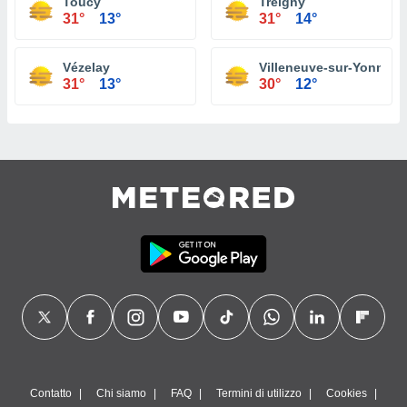
Toucy
Treigny
31°
13°
31°
14°
Vézelay
Villeneuve-sur-Yonne
31°
13°
30°
12°
Contatto
Chi siamo
FAQ
Termini di utilizzo
Cookies