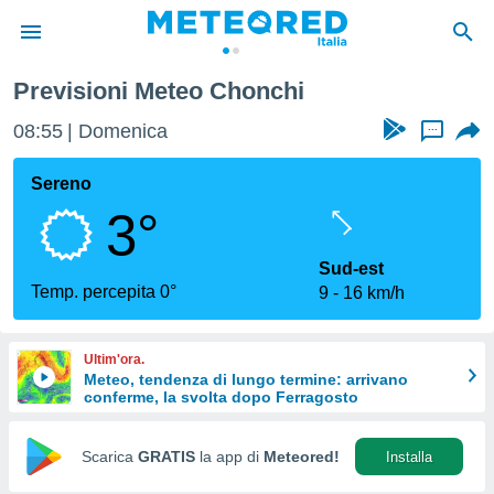
Previsioni Meteo Chonchi
tiva
rivacy
08:55
Domenica
...
ti di
net
Sereno
net)
3°
i
 da
nisti per
Sud-est
 che le
Temp. percepita 0°
9
16 km/h
ioni
iano di
È
Ultim'ora.
Meteo, tendenza di lungo termine: arrivano
 a
conferme, la svolta dopo Ferragosto
ito Web
do le
opzioni:
Scarica
GRATIS
la app di
Meteored!
Installa
 i