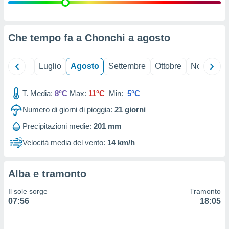
ioni
" o
tra
sui cookie
o sito
Che tempo fa a Chonchi a
agosto
nostri
Giugno
Luglio
Agosto
Settembre
Ottobre
Novembre
mo il
T. Media:
8°C
Max:
11°C
Min:
5°C
te
ento dei
Numero di giorni di pioggia:
21
giorni
Precipitazioni medie:
201 mm
re
ioni su
Velocità media del vento:
14 km/h
vo e/o
i,
 dati
Alba e tramonto
er la
 della
Il sole sorge
Tramonto
à, creare
07:56
18:05
r la
à
izzata,