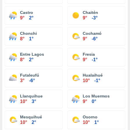
Castro
Chaitén
9°
2°
9°
-3°
Chonchi
Cochamó
8°
1°
9°
-6°
Entre Lagos
Fresia
8°
2°
9°
-1°
Futaleufú
Hualaihué
3°
-6°
10°
-1°
Llanquihue
Los Muermos
10°
3°
9°
0°
Mesquihué
Osorno
10°
2°
10°
1°