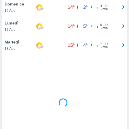
Domenica
4
-
19
14°
/
3°
km/h
sui cookie
16 Ago
e il tuo
 in
Lunedì
5
-
18
14°
/
5°
km/h
17 Ago
o
 il
Martedì
7
-
17
15°
/
4°
km/h
azioni
18 Ago
kie
re
le a piè
 del
to web.
ATIVA,
e
gie
i cookie
ccetti
zione dei