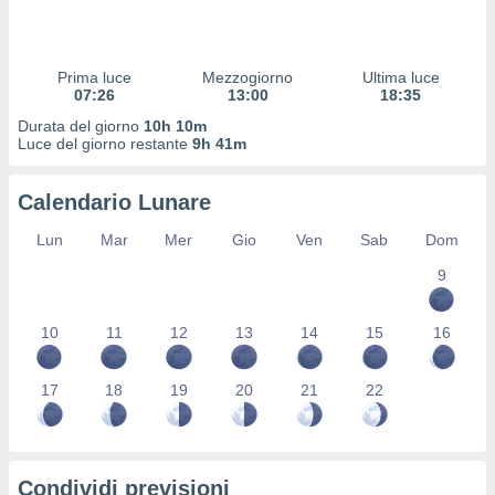
 profili
lezione
cità
izzata,
Prima luce
Mezzogiorno
Ultima luce
fili per
07:26
13:00
18:35
Durata del giorno
10h 10m
izzazione
Luce del giorno restante
9h 41m
nuti,
 profili
Calendario Lunare
lezione
uti
Lun
Mar
Mer
Gio
Ven
Sab
Dom
zzati,
 le
9
ni degli
 misurare
zioni dei
10
11
12
13
14
15
16
,
ere il
17
18
19
20
21
22
so
he o la
ione di
enienti
Condividi previsioni
diverse,