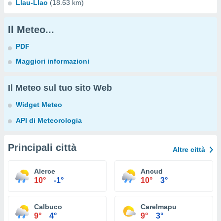
Llau-Llao
(18.63 km)
Il Meteo...
PDF
Maggiori informazioni
Il Meteo sul tuo sito Web
Widget Meteo
API di Meteorologia
Principali città
Altre città
Alerce
Ancud
10°
-1°
10°
3°
Calbuco
Carelmapu
9°
4°
9°
3°