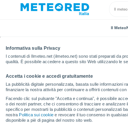
Il Meteo
Informativa sulla Privacy
I contenuti di Ilmeteo.net (ilmeteo.net) sono stati preparati da pro
qualità. È possibile accedere a questo sito Web utilizzando le se
Accetta i cookie e accedi gratuitamente
Home
Cuba
Provincia di Cienfuegos
Cienfuego
La pubblicità digitale personalizzata, basata sulle informazioni ra
finanziare la nostra attività per continuare a offrirti contenuti co
Previsioni Meteo Cien
Facendo clic sul pulsante "Accetta e continua", è possibile accede
o dei nostri partner, che ci consentono di tracciare e analizzare
20:32
Venerdì
specifico per mostrarti la pubblicità o contenuti personalizzati b
nostra
Politica sui cookie
e revocare il tuo consenso in qualsia
disponibile a piè di pagina del nostro sito web.
Nubi sparse