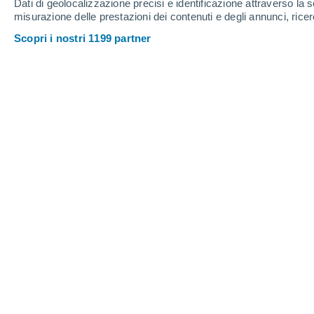
Dati di geolocalizzazione precisi e identificazione attraverso la s
1.7 mm
0.3 mm
2 mm
misurazione delle prestazioni dei contenuti e degli annunci, ricer
33°
/
23°
33°
/
25°
32°
/
24°
Scopri i nostri 1199 partner
12
-
36
km/h
15
-
29
km/h
17
19
-
32
km/h
Meteo Cienfuegos oggi
, 7 agosto
Pioggia debole
40%
30°
17:00
0.2 mm
T. Percepita
36°
Pioggia debole
30%
29°
18:00
0.3 mm
T. Percepita
35°
Pioggia debole
30%
29°
19:00
0.1 mm
T. Percepita
34°
Nubi sparse
28°
20:00
T. Percepita
32°