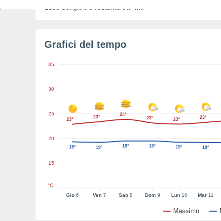
Luce del giorno restante
9h 4m
Grafici del tempo
35
30
25
24°
23°
23°
23°
23°
23°
20
19°
19°
19°
19°
19°
19°
15
°C
Gio
6
Ven
7
Sab
8
Dom
9
Lun
10
Mar
11
Massimo