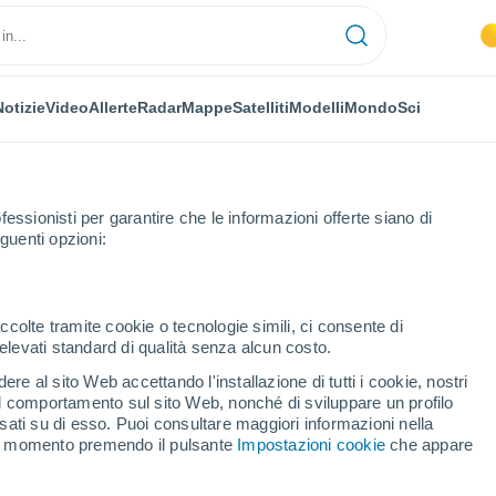
Notizie
Video
Allerte
Radar
Mappe
Satelliti
Modelli
Mondo
Sci
fessionisti per garantire che le informazioni offerte siano di
guenti opzioni:
ccolte tramite cookie o tecnologie simili, ci consente di
n elevati standard di qualità senza alcun costo.
es
re al sito Web accettando l'installazione di tutti i cookie, nostri
 il comportamento sul sito Web, nonché di sviluppare un profilo
...
asati su di esso. Puoi consultare maggiori informazioni nella
si momento premendo il pulsante
Impostazioni cookie
che appare
Per ora
Cielo sereno nelle prossime ore