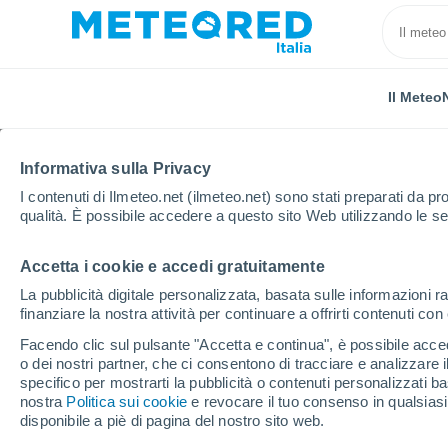
Il Meteo
Informativa sulla Privacy
I contenuti di Ilmeteo.net (ilmeteo.net) sono stati preparati da pro
qualità. È possibile accedere a questo sito Web utilizzando le se
Accetta i cookie e accedi gratuitamente
Home
Portogallo
Distretto di Lisbona
Colares
La pubblicità digitale personalizzata, basata sulle informazioni ra
finanziare la nostra attività per continuare a offrirti contenuti co
Previsioni Meteo Colar
Facendo clic sul pulsante "Accetta e continua", è possibile accede
o dei nostri partner, che ci consentono di tracciare e analizzare
12:08
Giovedi
specifico per mostrarti la pubblicità o contenuti personalizzati b
nostra
Politica sui cookie
e revocare il tuo consenso in qualsia
disponibile a piè di pagina del nostro sito web.
Sereno