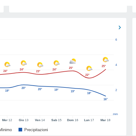
6
4
25°
25°
24°
24°
24°
23°
22°
20°
20°
19°
2
19°
19°
18°
16°
mm
Mer
12
Gio
13
Ven
14
Sab
15
Dom
16
Lun
17
Mar
18
Minimo
Precipitazioni