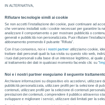
22°
IN ALTERNATIVA,
Rifiutare tecnologie simili ai cookie
Nord
Se non accetti l'installazione dei cookie, puoi continuare ad acc
Temp. percepita 23°
25
-
44 km
che verranno installati solo i cookie necessari per garantire la n
analizzare il comportamento o per mostrare pubblicità o contenut
generali e pubblicità non personalizzata. Puoi rifiutare l'install
abbonamento premendo il pulsante "Rifiuta".
Ultim'ora.
Il fenomeno El Niño sta tornando: "L'interrutt
Con il tuo consenso, noi e i
nostri partner
utilizziamo cookie, iden
sta azionando proprio ora" – ecco cosa ci asp
trattare dati personali quali la tua visita su questo sito web, indiri
in inverno
i tuoi dati personali sulla base di un interesse legittimo, al quale
Il Meteo 1 - 7
Attualità
Mappa della Temperatura
R
al trattamento dei dati in qualsiasi momento facendo clic su "
Imp
Noi e i nostri partner eseguiamo il seguente trattamento
Domani
Sabato
D
Oggi
Archiviare informazioni su dispositivo e/o accedervi, utilizzare dati
pubblicità personalizzata, utilizzare profili per la selezione di pu
7 Ago
8 Ago
6 Ago
contenuti, utilizzare profili per la selezione di contenuti personal
prestazioni dei contenuti, comprendere il pubblico attraverso stat
sviluppare e migliorare i servizi, utilizzare dati limitati per la sel