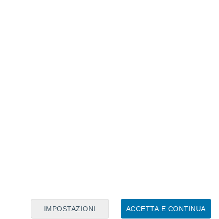
Calendario Lunare
Lun
Mar
Mer
Gio
Ven
Sab
Dom
6
7
8
9
10
11
12
13
14
15
16
17
18
19
IMPOSTAZIONI
ACCETTA E CONTINUA