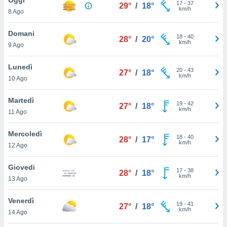
a", è
17
-
37
29°
/
18°
km/h
8 Ago
al sito
ettando
Domani
18
-
40
28°
/
20°
zione di
km/h
9 Ago
okie,
dei nostri
Lunedì
20
-
43
che ci
27°
/
18°
km/h
10 Ago
no di
 e
e il
Martedì
19
-
42
27°
/
18°
amento
km/h
11 Ago
 Web,
i
Mercoledì
18
-
40
re un
28°
/
17°
km/h
12 Ago
pecifico
arti la
Giovedi
à o
17
-
38
28°
/
18°
km/h
i
13 Ago
zzati
 di esso.
Venerdì
19
-
41
sultare
27°
/
18°
km/h
14 Ago
oni nella