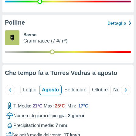
ioni
" o
tra
sui cookie
o sito
Polline
Dettaglio
Basso
nostri
Graminacee (7 #/m³)
mo il
te
ento dei
Che tempo fa a Torres Vedras a
agosto
re
ioni su
vo e/o
Giugno
Luglio
Agosto
Settembre
Ottobre
Novembre
i,
 dati
er la
T. Media:
21°C
Max:
25°C
Min:
17°C
 della
Numero di giorni di pioggia:
2
giorni
à, creare
r la
Precipitazioni medie:
7 mm
à
izzata,
Velocità media del vento:
17 km/h