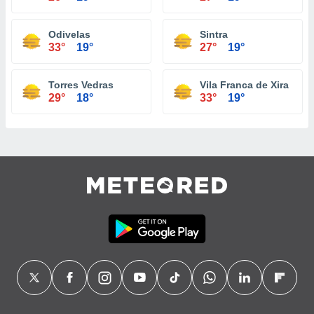
Odivelas
Sintra
33°
19°
27°
19°
Torres Vedras
Vila Franca de Xira
29°
18°
33°
19°