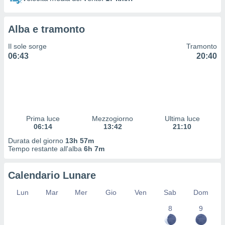
 profili
lezione
cità
Alba e tramonto
izzata,
fili per
Il sole sorge
Tramonto
06:43
20:40
izzazione
nuti,
 profili
lezione
uti
zzati,
Prima luce
Mezzogiorno
Ultima luce
 le
06:14
13:42
21:10
ni degli
 misurare
Durata del giorno
13h 57m
zioni dei
Tempo restante all'alba
6h 7m
,
ere il
Calendario Lunare
so
Lun
Mar
Mer
Gio
Ven
Sab
Dom
he o la
ione di
8
9
enienti
diverse,