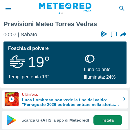
Previsioni Meteo Torres Vedras
tiva
rivacy
00:07
Sabato
...
ti di
net
Foschia di polvere
net)
19°
i
 da
nisti per
Luna calante
 che le
Temp. percepita 19°
Illuminata:
24%
ioni
iano di
È
Ultim'ora.
Luca Lombroso non vede la fine del caldo:
 a
"Ferragosto 2026 potrebbe entrare nella storia.
ito Web
Ecco perché."
do le
opzioni:
Scarica
GRATIS
la app di
Meteored!
Installa
 i