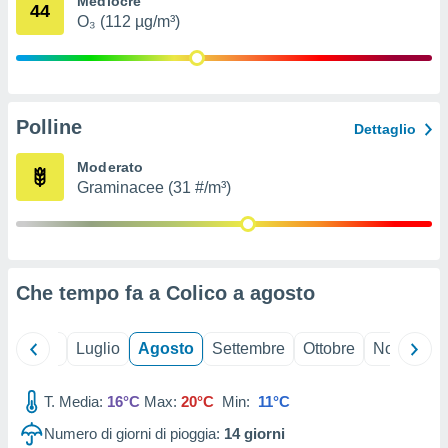
Mediocre
44
ioni
" o
O₃ (112 µg/m³)
tra
sui cookie
o sito
Polline
nostri
Dettaglio
mo il
Moderato
te
Graminacee (31 #/m³)
ento dei
re
ioni su
vo e/o
Che tempo fa a Colico a
agosto
i,
 dati
er la
Giugno
Luglio
Agosto
Settembre
Ottobre
Novembre
 della
à, creare
r la
T. Media:
16°C
Max:
20°C
Min:
11°C
à
Numero di giorni di pioggia:
14
giorni
izzata,