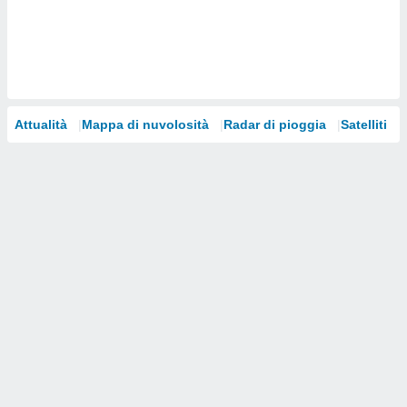
i nostri
artner
Attualità
Mappa di nuvolosità
Radar di pioggia
Satelliti