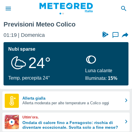
Previsioni Meteo Colico
tiva
rivacy
01:19
Domenica
...
ti di
net
Nubi sparse
net)
24°
i
 da
nisti per
Luna calante
 che le
Temp. percepita 24°
Illuminata:
15%
ioni
iano di
È
Allerta gialla
 a
Allerta moderata per alte temperature a Colico oggi
ito Web
do le
Ultim'ora.
opzioni:
Ondata di calore fino a Ferragosto: rischia di
diventare eccezionale. Svolta solo a fine mese?
 i