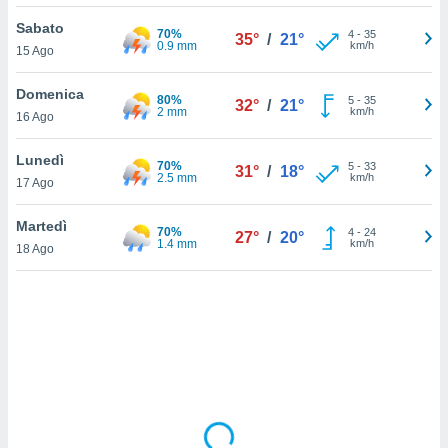
Sabato
sui cookie
70%
4
-
35
35°
/
21°
0.9 mm
km/h
15 Ago
e il tuo
 in
Domenica
80%
5
-
35
32°
/
21°
o
2 mm
km/h
16 Ago
 il
Lunedì
70%
azioni
5
-
33
31°
/
18°
2.5 mm
km/h
17 Ago
kie
re
le a piè
Martedì
70%
4
-
24
27°
/
20°
 del
1.4 mm
km/h
18 Ago
to web.
ATIVA,
e
gie
i cookie
ccetti
zione dei