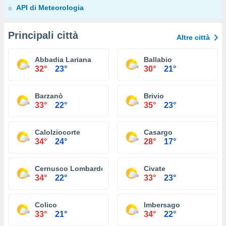
API di Meteorologia
Principali città
Altre città
Abbadia Lariana
Ballabio
32°
23°
30°
21°
Barzanò
Brivio
33°
22°
35°
23°
Calolziocorte
Casargo
34°
24°
28°
17°
Cernusco Lombardone
Civate
34°
22°
33°
23°
Colico
Imbersago
33°
21°
34°
22°