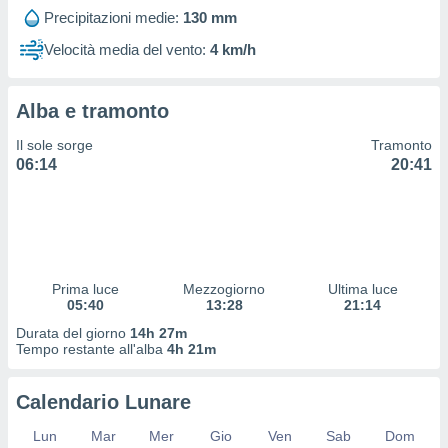
 profili
Precipitazioni medie:
130 mm
lezione
cità
Velocità media del vento:
4 km/h
izzata,
fili per
Alba e tramonto
izzazione
nuti,
Il sole sorge
Tramonto
 profili
06:14
20:41
lezione
uti
zzati,
 le
ni degli
 misurare
Prima luce
Mezzogiorno
Ultima luce
zioni dei
05:40
13:28
21:14
,
ere il
Durata del giorno
14h 27m
Tempo restante all'alba
4h 21m
so
he o la
Calendario Lunare
ione di
enienti
Lun
Mar
Mer
Gio
Ven
Sab
Dom
diverse,