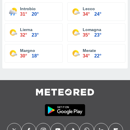
Introbio
Lecco
31°
20°
34°
24°
Lierna
Lomagna
32°
23°
35°
23°
Margno
Merate
30°
18°
34°
22°