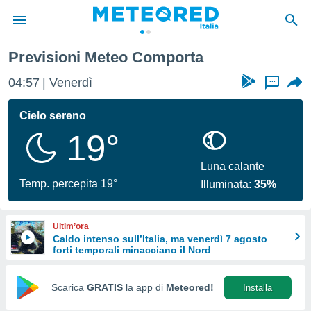
Previsioni Meteo Comporta
tiva
rivacy
04:57
Venerdì
...
ti di
net
Cielo sereno
net)
19°
i
 da
nisti per
Luna calante
 che le
Temp. percepita 19°
Illuminata:
35%
ioni
iano di
È
Ultim’ora
Caldo intenso sull’Italia, ma venerdì 7 agosto
 a
forti temporali minacciano il Nord
ito Web
do le
opzioni:
Scarica
GRATIS
la app di
Meteored!
Installa
 i