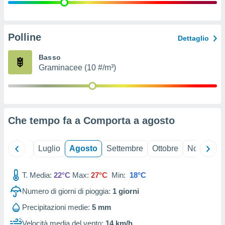
ioni
" o
tra
sui cookie
o sito
Polline
Dettaglio
Basso
nostri
Graminacee (10 #/m³)
mo il
te
ento dei
Che tempo fa a Comporta a
agosto
re
ioni su
vo e/o
Giugno
Luglio
Agosto
Settembre
Ottobre
Novembre
i,
 dati
er la
T. Media:
22°C
Max:
27°C
Min:
18°C
 della
Numero di giorni di pioggia:
1
giorni
à, creare
r la
Precipitazioni medie:
5 mm
à
izzata,
Velocità media del vento:
14 km/h