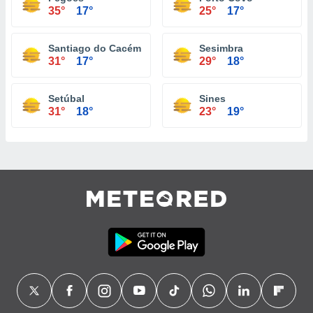
35°
17°
25°
17°
Santiago do Cacém
Sesimbra
31°
17°
29°
18°
Setúbal
Sines
31°
18°
23°
19°