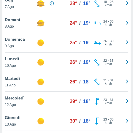
a", è
18
-
25
28°
/
18°
km/h
7 Ago
al sito
ettando
Domani
24
-
36
24°
/
19°
zione di
km/h
8 Ago
okie,
dei nostri
Domenica
26
-
39
che ci
25°
/
19°
km/h
9 Ago
no di
 e
e il
Lunedì
22
-
35
26°
/
19°
amento
km/h
10 Ago
 Web,
i
Martedì
21
-
31
re un
26°
/
18°
km/h
11 Ago
pecifico
arti la
Mercoledì
à o
23
-
31
29°
/
18°
km/h
i
12 Ago
zzati
 di esso.
Giovedi
23
-
35
sultare
30°
/
18°
km/h
13 Ago
oni nella