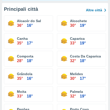
Principali città
Altre città
Alcacér do Sal
Alcochete
36°
16°
30°
19°
Canha
Caparica
35°
17°
33°
19°
Comporta
Costa Da Caparica
28°
18°
32°
18°
Grândola
Melides
35°
16°
30°
17°
Moita
Palmela
33°
18°
32°
19°
Pegões
Porto Covo