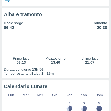
 profili
lezione
cità
Alba e tramonto
izzata,
fili per
Il sole sorge
Tramonto
06:42
20:38
izzazione
nuti,
 profili
lezione
uti
zzati,
Prima luce
Mezzogiorno
Ultima luce
 le
06:13
13:40
21:07
ni degli
 misurare
Durata del giorno
13h 56m
zioni dei
Tempo restante all'alba
1h 16m
,
ere il
Calendario Lunare
so
Lun
Mar
Mer
Gio
Ven
Sab
Dom
he o la
ione di
7
8
9
enienti
diverse,