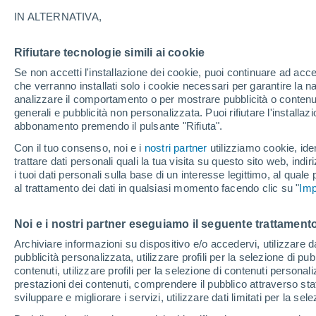
11°
IN ALTERNATIVA,
Rifiutare tecnologie simili ai cookie
Luna calan
Se non accetti l'installazione dei cookie, puoi continuare ad acc
Illuminata:
Temp. percepita 11°
che verranno installati solo i cookie necessari per garantire la n
analizzare il comportamento o per mostrare pubblicità o contenut
generali e pubblicità non personalizzata. Puoi rifiutare l'install
abbonamento premendo il pulsante "Rifiuta".
Ultim'ora.
Meteo, tendenza di lungo termine: arrivano
Con il tuo consenso, noi e i
nostri partner
utilizziamo cookie, iden
conferme, la svolta dopo Ferragosto
trattare dati personali quali la tua visita su questo sito web, indiri
i tuoi dati personali sulla base di un interesse legittimo, al quale
Il Meteo 1 - 7
Attualità
Mappa di nuvolosità
Radar 
al trattamento dei dati in qualsiasi momento facendo clic su "
Imp
Noi e i nostri partner eseguiamo il seguente trattamento
Domani
Martedì
M
Oggi
Archiviare informazioni su dispositivo e/o accedervi, utilizzare dati
pubblicità personalizzata, utilizzare profili per la selezione di pu
10 Ago
11 Ago
9 Ago
contenuti, utilizzare profili per la selezione di contenuti personal
prestazioni dei contenuti, comprendere il pubblico attraverso stat
sviluppare e migliorare i servizi, utilizzare dati limitati per la sel
30%
40%