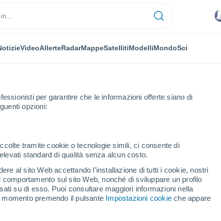
Notizie
Video
Allerte
Radar
Mappe
Satelliti
Modelli
Mondo
Sci
fessionisti per garantire che le informazioni offerte siano di
guenti opzioni:
ccolte tramite cookie o tecnologie simili, ci consente di
n elevati standard di qualità senza alcun costo.
umazá
re al sito Web accettando l'installazione di tutti i cookie, nostri
 il comportamento sul sito Web, nonché di sviluppare un profilo
...
asati su di esso. Puoi consultare maggiori informazioni nella
si momento premendo il pulsante
Impostazioni cookie
che appare
Per ora
Intervalli nuvolosi nelle prossime
ore