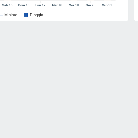
Sab
15
Dom
16
Lun
17
Mar
18
Mer
19
Gio
20
Ven
21
Minimo
Pioggia