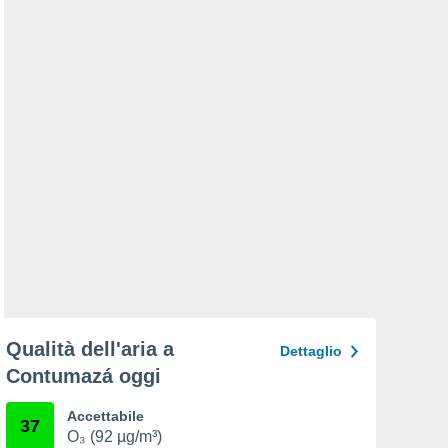
Qualità dell'aria a
Dettaglio
Contumazá oggi
Accettabile
37
O₃ (92 µg/m³)