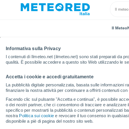
Il Meteo
Informativa sulla Privacy
I contenuti di Ilmeteo.net (ilmeteo.net) sono stati preparati da pro
qualità. È possibile accedere a questo sito Web utilizzando le se
Accetta i cookie e accedi gratuitamente
Home
Perù
Cajamarca
Contumazá
La pubblicità digitale personalizzata, basata sulle informazioni ra
finanziare la nostra attività per continuare a offrirti contenuti co
Previsioni Meteo Cont
Facendo clic sul pulsante "Accetta e continua", è possibile accede
o dei nostri partner, che ci consentono di tracciare e analizzare
03:07
Domenica
specifico per mostrarti la pubblicità o contenuti personalizzati b
nostra
Politica sui cookie
e revocare il tuo consenso in qualsia
disponibile a piè di pagina del nostro sito web.
Nubi sparse