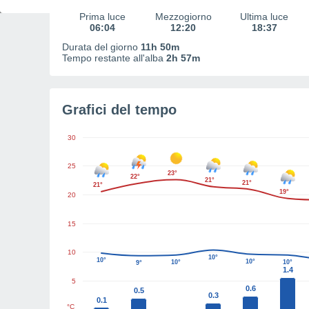
Prima luce
Mezzogiorno
Ultima luce
06:04
12:20
18:37
Durata del giorno
11h 50m
Tempo restante all'alba
2h 57m
Grafici del tempo
30
25
23°
22°
21°
21°
21°
19°
20
15
10
10°
10°
10°
10°
10°
9°
1.4
5
0.6
0.5
0.3
0.1
°C