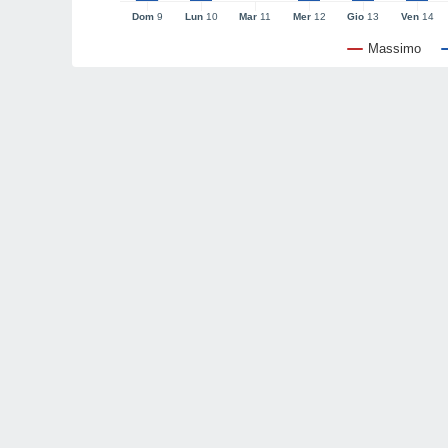
Dom
9
Lun
10
Mar
11
Mer
12
Gio
13
Ven
14
Massimo