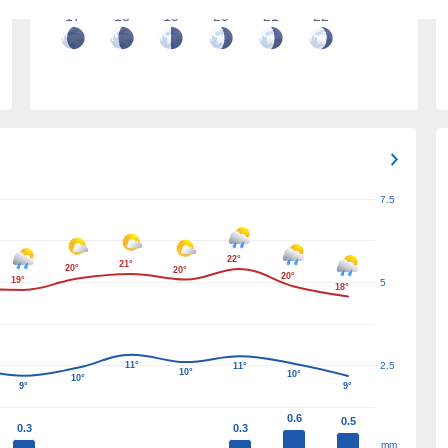
17
18
19
20
21
22
7.5
22°
21°
20°
20°
20°
19°
5
18°
11°
2.5
11°
10°
10°
10°
9°
9°
0.6
0.5
0.3
0.3
mm