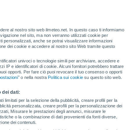
te
edere al nostro sito web ilmeteo.net. In questo caso ti informiamo
13%
avigazione nel sito, ma non verranno utilizzati cookie per
i personalizzati, anche se potrai visualizzare informazioni
azione dei cookie e accedere al nostro sito Web tramite questo
tificatori univoci o tecnologie simili per archiviare, accedere e
zzi IP e identificatori di cookie. Alcuni fornitori potrebbero trattare
 puoi opporti. Per fare ciò puoi revocare il tuo consenso o opporti
di pioggia
Satelliti
Modelli
ostazioni
" o nella nostra
Politica sui cookie
su questo sito web.
 dei dati:
ercoledì
Giovedi
Venerdì
Sabato
 limitati per la selezione della pubblicità, creare profili per la
bblicità personalizzata, creare profili per la personalizzazione dei
12 Ago
13 Ago
14 Ago
15 Ago
izzati, Misurare le prestazioni degli annunci, misurare le
istiche o la combinazione di dati provenienti da fonti diverse,
ezione dei contenuti.
30%
70%
80%
70%