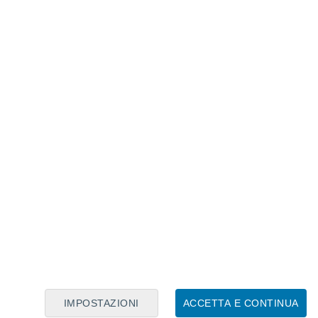
Calendario Lunare
Lun
Mar
Mer
Gio
Ven
Sab
Dom
9
10
11
12
13
14
15
16
IMPOSTAZIONI
ACCETTA E CONTINUA