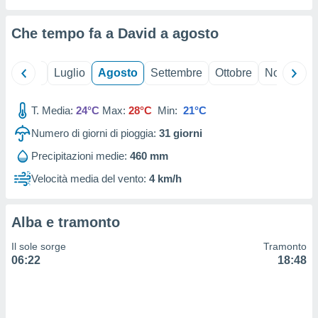
ioni
" o
tra
Che tempo fa a David a
agosto
sui cookie
o sito
Giugno
Luglio
Agosto
Settembre
Ottobre
Novembre
nostri
T. Media:
24°C
Max:
28°C
Min:
21°C
mo il
te
Numero di giorni di pioggia:
31
giorni
ento dei
Precipitazioni medie:
460 mm
re
Velocità media del vento:
4 km/h
ioni su
vo e/o
i,
Alba e tramonto
 dati
er la
Il sole sorge
Tramonto
 della
06:22
18:48
à, creare
r la
à
izzata,