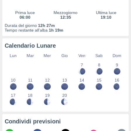
 profili
lezione
Prima luce
Mezzogiorno
Ultima luce
cità
06:00
12:35
19:10
izzata,
fili per
Durata del giorno
12h 27m
Tempo restante all'alba
1h 19m
izzazione
nuti,
Calendario Lunare
 profili
lezione
Lun
Mar
Mer
Gio
Ven
Sab
Dom
uti
zzati,
7
8
9
 le
ni degli
10
11
12
13
14
15
16
 misurare
zioni dei
,
17
18
19
20
ere il
so
he o la
ione di
Condividi previsioni
enienti
diverse,