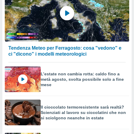
Tendenza Meteo per Ferragosto: cosa "vedono" e
ci "dicono" i modelli meteorologici
L’estate non cambia rotta: caldo fino a
metà agosto, svolta possibile solo a fine
mese
Il cioccolato termoresistente sarà realtà?
Scienziati al lavoro su ciccolatini che non
si sciolgono neanche in estate