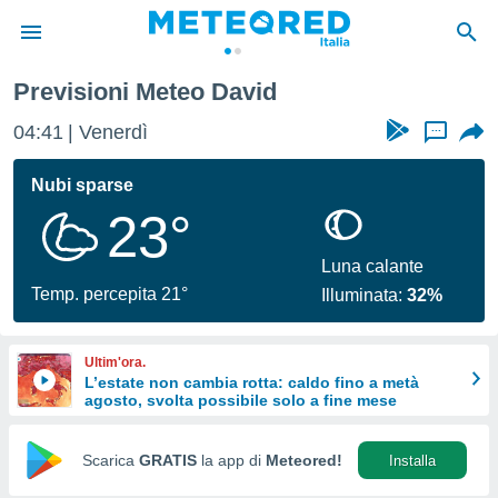
Previsioni Meteo David
tiva
rivacy
04:41
Venerdì
...
ti di
net
Nubi sparse
net)
23°
i
 da
nisti per
Luna calante
 che le
Temp. percepita 21°
Illuminata:
32%
ioni
iano di
È
Ultim'ora.
L’estate non cambia rotta: caldo fino a metà
 a
agosto, svolta possibile solo a fine mese
ito Web
do le
opzioni:
Scarica
GRATIS
la app di
Meteored!
Installa
 i