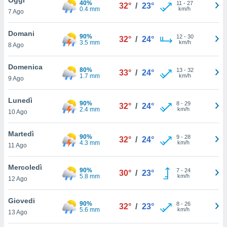
40%
a", è
11
-
27
32°
/
23°
0.4 mm
km/h
7 Ago
al sito
ettando
Domani
90%
12
-
30
32°
/
24°
zione di
3.5 mm
km/h
8 Ago
okie,
dei nostri
Domenica
80%
13
-
32
che ci
33°
/
24°
1.7 mm
km/h
9 Ago
no di
 e
e il
Lunedì
90%
8
-
29
32°
/
24°
amento
2.4 mm
km/h
10 Ago
 Web,
i
Martedì
90%
9
-
28
re un
32°
/
24°
4.3 mm
km/h
11 Ago
pecifico
arti la
Mercoledì
à o
90%
7
-
24
30°
/
23°
5.8 mm
km/h
i
12 Ago
zzati
 di esso.
Giovedi
90%
8
-
26
sultare
32°
/
23°
5.6 mm
km/h
13 Ago
oni nella