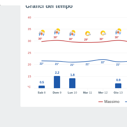
Grafici del tempo
40
35
30°
30°
30°
30°
30°
29°
30
25
22°
22°
21°
20
21°
21°
21°
2.2
1.8
15
0.9
0.5
°C
Sab
8
Dom
9
Lun
10
Mar
11
Mer
12
Gio
13
Massimo