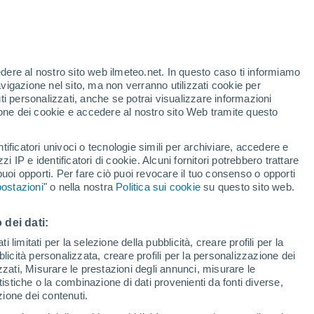
Allerta arancione
Allerta importante per alte
temperature a Delianuova oggi
edere al nostro sito web ilmeteo.net. In questo caso ti informiamo
h
avigazione nel sito, ma non verranno utilizzati cookie per
i personalizzati, anche se potrai visualizzare informazioni
azione dei cookie e accedere al nostro sito Web tramite questo
tificatori univoci o tecnologie simili per archiviare, accedere e
e?
zzi IP e identificatori di cookie. Alcuni fornitori potrebbero trattare
 puoi opporti. Per fare ciò puoi revocare il tuo consenso o opporti
di pioggia
Satelliti
Modelli
ostazioni
" o nella nostra
Politica sui cookie
su questo sito web.
 dei dati:
Martedì
Mercoledì
Giovedi
Venerdì
 limitati per la selezione della pubblicità, creare profili per la
bblicità personalizzata, creare profili per la personalizzazione dei
11 Ago
12 Ago
13 Ago
14 Ago
izzati, Misurare le prestazioni degli annunci, misurare le
istiche o la combinazione di dati provenienti da fonti diverse,
ezione dei contenuti.
80%
80%