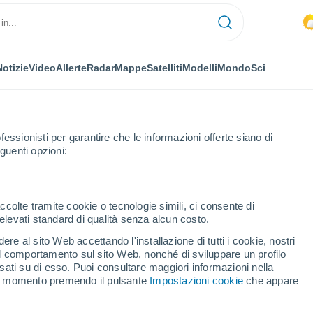
Notizie
Video
Allerte
Radar
Mappe
Satelliti
Modelli
Mondo
Sci
fessionisti per garantire che le informazioni offerte siano di
guenti opzioni:
nuova
ccolte tramite cookie o tecnologie simili, ci consente di
n elevati standard di qualità senza alcun costo.
nuova
re al sito Web accettando l'installazione di tutti i cookie, nostri
 il comportamento sul sito Web, nonché di sviluppare un profilo
...
asati su di esso. Puoi consultare maggiori informazioni nella
si momento premendo il pulsante
Impostazioni cookie
che appare
Per ora
Intervalli nuvolosi nelle prossime
ore