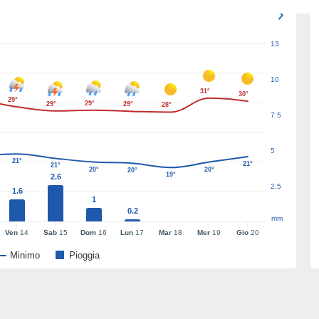
13
10
31°
30°
29°
29°
29°
29°
28°
7.5
5
21°
21°
21°
20°
20°
20°
19°
2.6
2.5
1.6
1
0.2
mm
Ven
14
Sab
15
Dom
16
Lun
17
Mar
18
Mer
19
Gio
20
Minimo
Pioggia