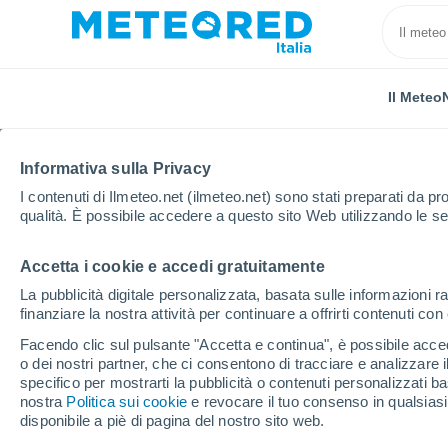
Il Meteo
Informativa sulla Privacy
I contenuti di Ilmeteo.net (ilmeteo.net) sono stati preparati da pro
qualità. È possibile accedere a questo sito Web utilizzando le se
Accetta i cookie e accedi gratuitamente
Home
Città metropolitana di Reggio Calabria
Delia
La pubblicità digitale personalizzata, basata sulle informazioni ra
finanziare la nostra attività per continuare a offrirti contenuti co
Previsioni Meteo Delia
Facendo clic sul pulsante "Accetta e continua", è possibile accede
o dei nostri partner, che ci consentono di tracciare e analizzare
16:33
Sabato
specifico per mostrarti la pubblicità o contenuti personalizzati b
nostra
Politica sui cookie
e revocare il tuo consenso in qualsia
disponibile a piè di pagina del nostro sito web.
Nubi sparse