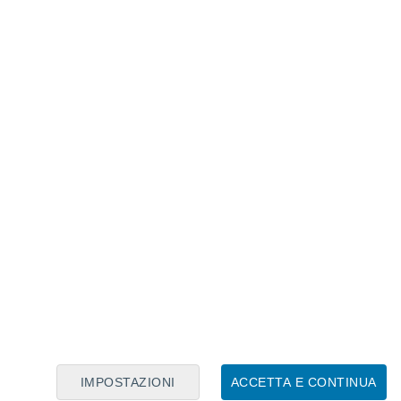
Calendario Lunare
Lun
Mar
Mer
Gio
Ven
Sab
Dom
8
9
10
11
12
13
14
15
16
17
18
19
20
21
IMPOSTAZIONI
ACCETTA E CONTINUA