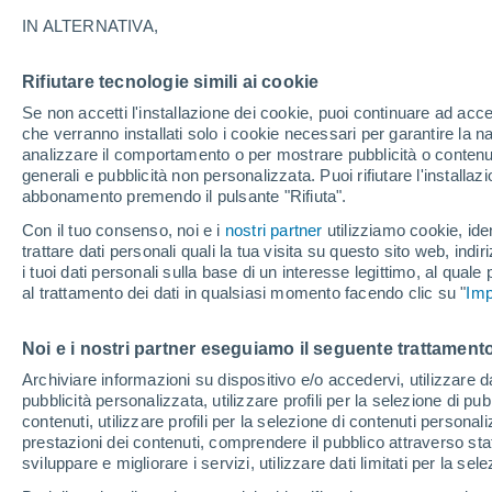
27°
IN ALTERNATIVA,
Rifiutare tecnologie simili ai cookie
Nord
Se non accetti l'installazione dei cookie, puoi continuare ad acc
Temp. percepita 29°
7
-
25 km/
che verranno installati solo i cookie necessari per garantire la n
analizzare il comportamento o per mostrare pubblicità o contenut
generali e pubblicità non personalizzata. Puoi rifiutare l'install
abbonamento premendo il pulsante "Rifiuta".
Ultim'ora.
Ondata di calore fino a Ferragosto: rischia di
Con il tuo consenso, noi e i
nostri partner
utilizziamo cookie, iden
diventare eccezionale. Svolta solo a fine mes
trattare dati personali quali la tua visita su questo sito web, indiri
i tuoi dati personali sulla base di un interesse legittimo, al quale
Il Meteo 1 - 7
Attualità
Mappa di nuvolosità
Radar 
al trattamento dei dati in qualsiasi momento facendo clic su "
Imp
Noi e i nostri partner eseguiamo il seguente trattamento
Domani
Lunedì
Oggi
Archiviare informazioni su dispositivo e/o accedervi, utilizzare dati
pubblicità personalizzata, utilizzare profili per la selezione di pu
9 Ago
10 Ago
8 Ago
contenuti, utilizzare profili per la selezione di contenuti personal
prestazioni dei contenuti, comprendere il pubblico attraverso stat
sviluppare e migliorare i servizi, utilizzare dati limitati per la sel
50%
50%
50%