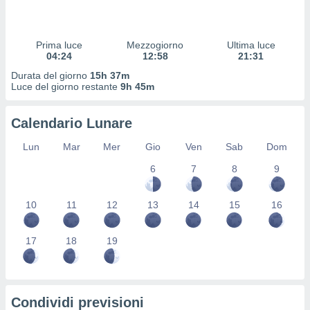
 profili
lezione
cità
Prima luce
Mezzogiorno
Ultima luce
izzata,
04:24
12:58
21:31
fili per
Durata del giorno
15h 37m
izzazione
Luce del giorno restante
9h 45m
nuti,
 profili
Calendario Lunare
lezione
uti
Lun
Mar
Mer
Gio
Ven
Sab
Dom
zzati,
 le
6
7
8
9
ni degli
 misurare
zioni dei
10
11
12
13
14
15
16
,
ere il
17
18
19
so
he o la
ione di
enienti
Condividi previsioni
diverse,