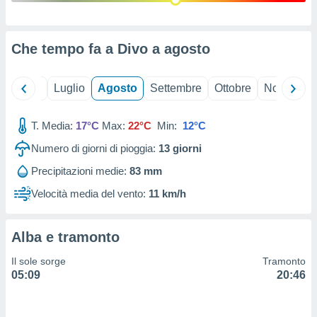
ioni
" o
tra
sui cookie
Che tempo fa a Divo a
agosto
o sito
Giugno
Luglio
Agosto
Settembre
Ottobre
Novembre
nostri
mo il
T. Media:
17°C
Max:
22°C
Min:
12°C
te
ento dei
Numero di giorni di pioggia:
13
giorni
Precipitazioni medie:
83 mm
re
ioni su
Velocità media del vento:
11 km/h
vo e/o
i,
 dati
Alba e tramonto
er la
 della
Il sole sorge
Tramonto
à, creare
05:09
20:46
r la
à
izzata,