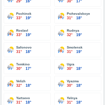
29°
16°
30°
17°
Pochinok
Przhevalskoye
33°
19°
31°
18°
Roslavl
Rudnya
33°
19°
32°
19°
Safonovo
Smolensk
31°
18°
31°
19°
Temkino
Ugra
30°
17°
30°
18°
Velizh
Vyazma
32°
18°
30°
18°
Yartsevo
Yelnya
31°
18°
31°
18°