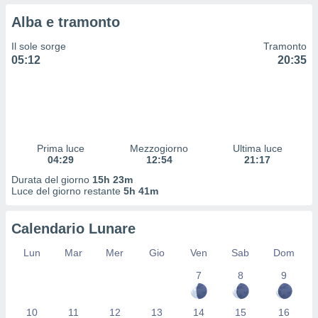
 profili
Alba e tramonto
lezione
cità
Il sole sorge
Tramonto
izzata,
05:12
20:35
fili per
izzazione
nuti,
 profili
lezione
uti
Prima luce
Mezzogiorno
Ultima luce
zzati,
04:29
12:54
21:17
 le
Durata del giorno
15h 23m
ni degli
Luce del giorno restante
5h 41m
 misurare
zioni dei
,
Calendario Lunare
ere il
Lun
Mar
Mer
Gio
Ven
Sab
Dom
so
7
8
9
he o la
ione di
enienti
10
11
12
13
14
15
16
diverse,