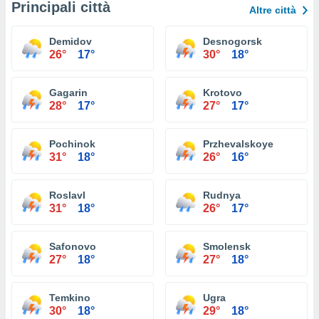
Principali città
Altre città
Demidov
Desnogorsk
26°
17°
30°
18°
Gagarin
Krotovo
28°
17°
27°
17°
Pochinok
Przhevalskoye
31°
18°
26°
16°
Roslavl
Rudnya
31°
18°
26°
17°
Safonovo
Smolensk
27°
18°
27°
18°
Temkino
Ugra
30°
18°
29°
18°