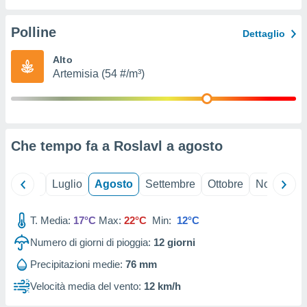
ioni
" o
tra
Polline
Dettaglio
sui cookie
o sito
Alto
Artemisia (54 #/m³)
nostri
mo il
te
ento dei
Che tempo fa a Roslavl a
agosto
re
ioni su
Giugno
Luglio
Agosto
Settembre
Ottobre
Novembre
vo e/o
i,
T. Media:
17°C
Max:
22°C
Min:
12°C
 dati
er la
Numero di giorni di pioggia:
12
giorni
 della
à, creare
Precipitazioni medie:
76 mm
r la
Velocità media del vento:
12 km/h
à
izzata,