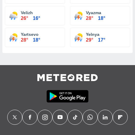
Velizh
Vyazma
26°
16°
28°
18°
Yartsevo
Yelnya
28°
18°
29°
17°