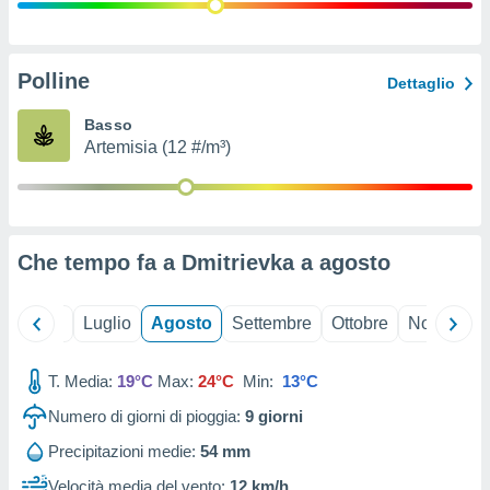
ioni
" o
tra
sui cookie
o sito
Polline
Dettaglio
Basso
nostri
Artemisia (12 #/m³)
mo il
te
ento dei
Che tempo fa a Dmitrievka a
agosto
re
ioni su
vo e/o
Giugno
Luglio
Agosto
Settembre
Ottobre
Novembre
i,
 dati
er la
T. Media:
19°C
Max:
24°C
Min:
13°C
 della
Numero di giorni di pioggia:
9
giorni
à, creare
r la
Precipitazioni medie:
54 mm
à
izzata,
Velocità media del vento:
12 km/h