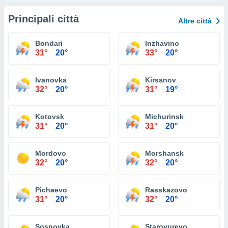
Principali città
Altre città
Bondari
Inzhavino
31°
20°
33°
20°
Ivanovka
Kirsanov
32°
20°
31°
19°
Kotovsk
Michurinsk
31°
20°
31°
20°
Mordovo
Morshansk
32°
20°
32°
20°
Pichaevo
Rasskazovo
31°
20°
32°
20°
Sosnovka
Staroyurevo