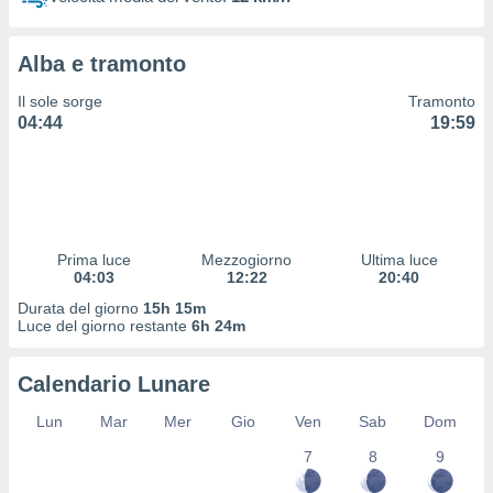
 profili
lezione
cità
Alba e tramonto
izzata,
fili per
Il sole sorge
Tramonto
04:44
19:59
izzazione
nuti,
 profili
lezione
uti
zzati,
Prima luce
Mezzogiorno
Ultima luce
 le
04:03
12:22
20:40
ni degli
 misurare
Durata del giorno
15h 15m
zioni dei
Luce del giorno restante
6h 24m
,
ere il
Calendario Lunare
so
Lun
Mar
Mer
Gio
Ven
Sab
Dom
he o la
ione di
7
8
9
enienti
diverse,