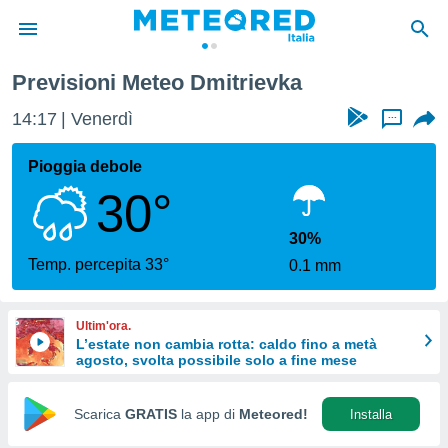
Previsioni Meteo Dmitrievka
tiva
rivacy
14:17
Venerdì
...
ti di
net
Pioggia debole
net)
30°
i
 da
nisti per
30%
 che le
Temp. percepita 33°
0.1 mm
ioni
iano di
È
Ultim'ora.
L’estate non cambia rotta: caldo fino a metà
 a
agosto, svolta possibile solo a fine mese
ito Web
do le
opzioni:
Scarica
GRATIS
la app di
Meteored!
Installa
 i