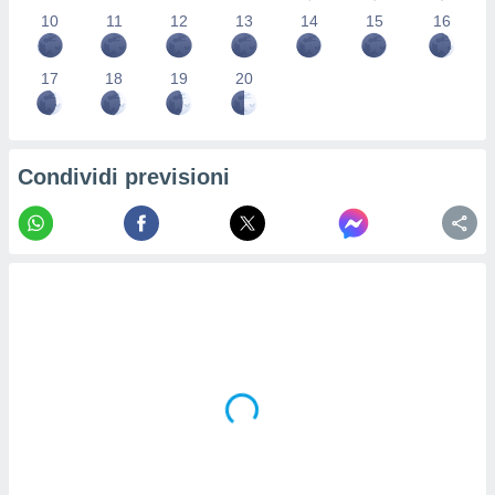
re e
10
11
12
13
14
15
16
e i
tilizzare
17
18
19
20
ati per la
e dei
.
Condividi previsioni
izzazione
azione
o la
e del
vo,
à e
i
zzati,
one delle
ni dei
 e degli
 ricerche
ico,
di