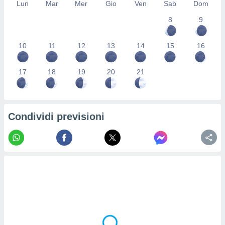
Lun
Mar
Mer
Gio
Ven
Sab
Dom
re e
e i
8
9
tilizzare
ati per la
10
11
12
13
14
15
16
e dei
.
17
18
19
20
21
izzazione
azione
o la
Condividi previsioni
e del
vo,
à e
i
zzati,
one delle
ni dei
 e degli
 ricerche
ico,
di