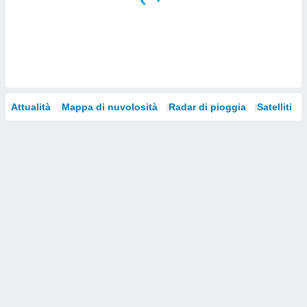
i nostri
artner
Attualità
Mappa di nuvolosità
Radar di pioggia
Satelliti