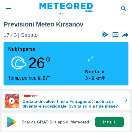
Previsioni Meteo Kirsanov
tiva
rivacy
17:43
Sabato
...
ti di
net
Nubi sparse
net)
26°
i
 da
nisti per
Nord-est
 che le
Temp. percepita 27°
3
9 km/h
ioni
iano di
È
Ultim'ora.
Ondata di calore fino a Ferragosto: rischia di
 a
diventare eccezionale. Svolta solo a fine mese?
ito Web
do le
opzioni:
Scarica
GRATIS
la app di
Meteored!
Installa
 i