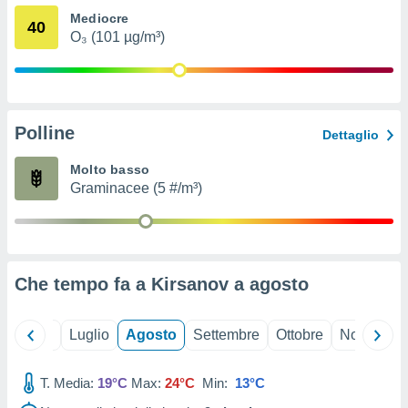
ioni
" o
Mediocre
40
tra
O₃ (101 µg/m³)
sui cookie
o sito
nostri
Polline
Dettaglio
mo il
te
Molto basso
ento dei
Graminacee (5 #/m³)
re
ioni su
vo e/o
i,
Che tempo fa a Kirsanov a
agosto
 dati
er la
 della
Giugno
Luglio
Agosto
Settembre
Ottobre
Novembre
à, creare
r la
à
T. Media:
19°C
Max:
24°C
Min:
13°C
izzata,