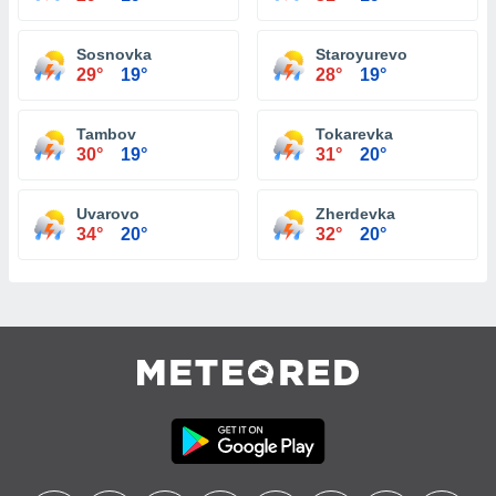
Sosnovka
Staroyurevo
29°
19°
28°
19°
Tambov
Tokarevka
30°
19°
31°
20°
Uvarovo
Zherdevka
34°
20°
32°
20°