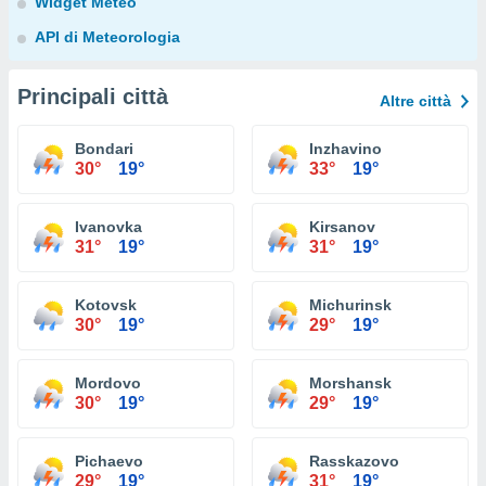
Widget Meteo
API di Meteorologia
Principali città
Altre città
Bondari
Inzhavino
30°
19°
33°
19°
Ivanovka
Kirsanov
31°
19°
31°
19°
Kotovsk
Michurinsk
30°
19°
29°
19°
Mordovo
Morshansk
30°
19°
29°
19°
Pichaevo
Rasskazovo
29°
19°
31°
19°