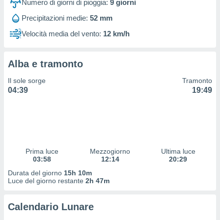
Numero di giorni di pioggia:
9
giorni
 profili
lezione
Precipitazioni medie:
52 mm
cità
izzata,
Velocità media del vento:
12 km/h
fili per
izzazione
Alba e tramonto
nuti,
 profili
Il sole sorge
Tramonto
lezione
04:39
19:49
uti
zzati,
 le
ni degli
 misurare
zioni dei
Prima luce
Mezzogiorno
Ultima luce
,
03:58
12:14
20:29
ere il
Durata del giorno
15h 10m
Luce del giorno restante
2h 47m
so
he o la
ione di
Calendario Lunare
enienti
diverse,