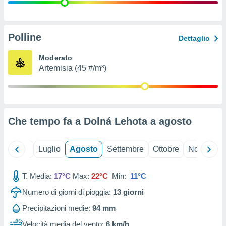
ioni
" o
tra
sui cookie
o sito
Polline
Dettaglio
Moderato
nostri
Artemisia (45 #/m³)
mo il
te
ento dei
Che tempo fa a Dolná Lehota a
agosto
re
ioni su
vo e/o
Giugno
Luglio
Agosto
Settembre
Ottobre
Novembre
i,
 dati
er la
T. Media:
17°C
Max:
22°C
Min:
11°C
 della
Numero di giorni di pioggia:
13
giorni
à, creare
r la
Precipitazioni medie:
94 mm
à
izzata,
Velocità media del vento:
6 km/h