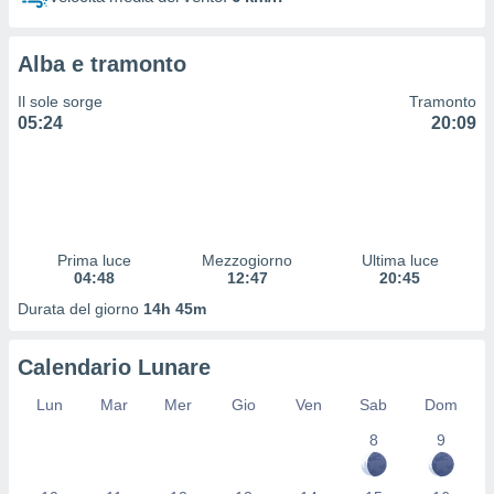
 profili
lezione
cità
Alba e tramonto
izzata,
fili per
Il sole sorge
Tramonto
05:24
20:09
izzazione
nuti,
 profili
lezione
uti
zzati,
Prima luce
Mezzogiorno
Ultima luce
 le
04:48
12:47
20:45
ni degli
 misurare
Durata del giorno
14h 45m
zioni dei
,
Calendario Lunare
ere il
Lun
Mar
Mer
Gio
Ven
Sab
Dom
so
he o la
8
9
ione di
enienti
diverse,