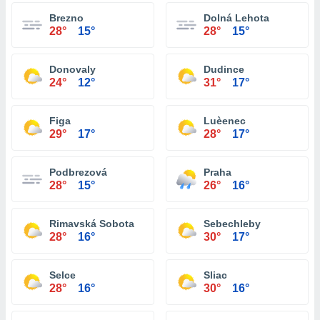
Brezno
Dolná Lehota
28°
15°
28°
15°
Donovaly
Dudince
24°
12°
31°
17°
Figa
Luèenec
29°
17°
28°
17°
Podbrezová
Praha
28°
15°
26°
16°
Rimavská Sobota
Sebechleby
28°
16°
30°
17°
Selce
Sliac
28°
16°
30°
16°