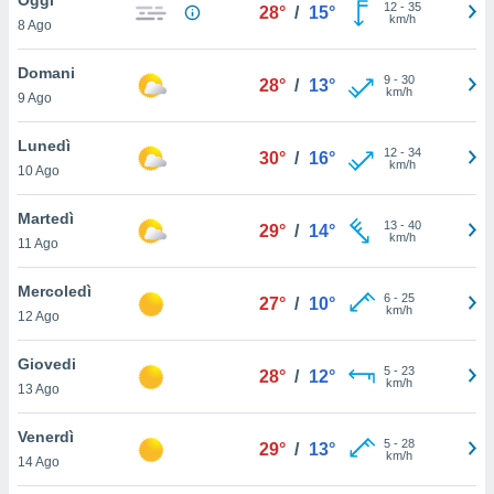
a", è
12
-
35
28°
/
15°
km/h
8 Ago
al sito
ettando
Domani
9
-
30
28°
/
13°
zione di
km/h
9 Ago
okie,
dei nostri
Lunedì
12
-
34
che ci
30°
/
16°
km/h
10 Ago
no di
 e
e il
Martedì
13
-
40
29°
/
14°
amento
km/h
11 Ago
 Web,
i
Mercoledì
6
-
25
re un
27°
/
10°
km/h
12 Ago
pecifico
arti la
Giovedi
à o
5
-
23
28°
/
12°
km/h
i
13 Ago
zzati
 di esso.
Venerdì
5
-
28
sultare
29°
/
13°
km/h
14 Ago
oni nella