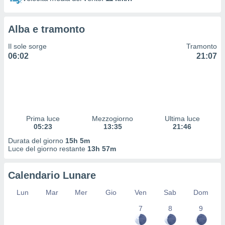
 profili
lezione
cità
Alba e tramonto
izzata,
fili per
Il sole sorge
Tramonto
06:02
21:07
izzazione
nuti,
 profili
lezione
uti
zzati,
Prima luce
Mezzogiorno
Ultima luce
 le
05:23
13:35
21:46
ni degli
 misurare
Durata del giorno
15h 5m
zioni dei
Luce del giorno restante
13h 57m
,
ere il
Calendario Lunare
so
Lun
Mar
Mer
Gio
Ven
Sab
Dom
he o la
ione di
7
8
9
enienti
diverse,