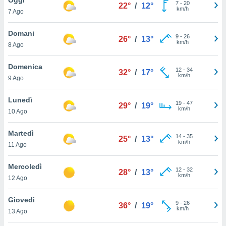
a", è
7
-
20
22°
/
12°
km/h
7 Ago
al sito
ettando
Domani
9
-
26
26°
/
13°
zione di
km/h
8 Ago
okie,
dei nostri
Domenica
12
-
34
che ci
32°
/
17°
km/h
9 Ago
no di
 e
e il
Lunedì
19
-
47
29°
/
19°
amento
km/h
10 Ago
 Web,
i
Martedì
14
-
35
re un
25°
/
13°
km/h
11 Ago
pecifico
arti la
Mercoledì
à o
12
-
32
28°
/
13°
km/h
i
12 Ago
zzati
 di esso.
Giovedi
9
-
26
sultare
36°
/
19°
km/h
13 Ago
oni nella