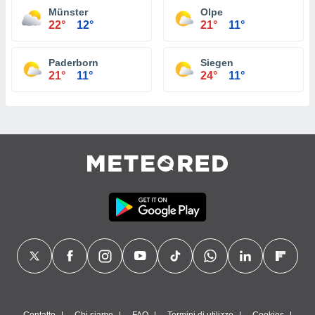
Münster
Olpe
22°
12°
21°
11°
Paderborn
Siegen
21°
11°
24°
11°