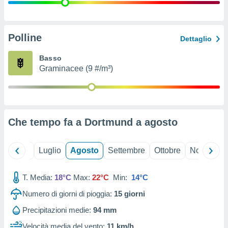
ioni
" o
tra
sui cookie
o sito
Polline
Dettaglio
Basso
nostri
Graminacee (9 #/m³)
mo il
te
ento dei
Che tempo fa a Dortmund a
agosto
re
ioni su
vo e/o
Giugno
Luglio
Agosto
Settembre
Ottobre
Novembre
i,
 dati
er la
T. Media:
18°C
Max:
22°C
Min:
14°C
 della
Numero di giorni di pioggia:
15
giorni
à, creare
r la
Precipitazioni medie:
94 mm
à
izzata,
Velocità media del vento:
11 km/h