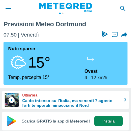
d
Previsioni Meteo Dortmund
tiva
rivacy
07:50
Venerdì
...
ti di
net
Nubi sparse
net)
15°
i
 da
nisti per
Ovest
 che le
Temp. percepita 15°
4
12 km/h
ioni
iano di
È
Ultim’ora
Caldo intenso sull’Italia, ma venerdì 7 agosto
 a
forti temporali minacciano il Nord
ito Web
do le
opzioni:
Scarica
GRATIS
la app di
Meteored!
Installa
 i