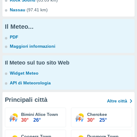
Rock Sound
(83.09 km)
Nassau
(97.41 km)
Il Meteo...
PDF
Maggiori informazioni
Il Meteo sul tuo sito Web
Widget Meteo
API di Meteorologia
Principali città
Altre città
Bimini Alice Town
Cherokee
30°
26°
30°
25°
Coopers Town
Dunmore Town