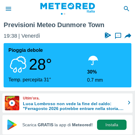
Previsioni Meteo Dunmore Town
tiva
rivacy
19:38
Venerdì
...
ti di
net
Pioggia debole
net)
28°
i
 da
nisti per
30%
 che le
Temp. percepita 31°
0.7 mm
ioni
iano di
È
Ultim'ora.
Luca Lombroso non vede la fine del caldo:
 a
"Ferragosto 2026 potrebbe entrare nella storia.
ito Web
Ecco perché."
do le
opzioni:
Scarica
GRATIS
la app di
Meteored!
Installa
 i