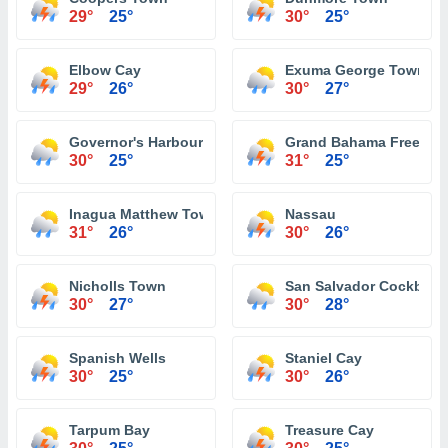
29°
25°
30°
25°
Elbow Cay
Exuma George Town
29°
26°
30°
27°
Governor's Harbour
Grand Bahama Freeport
30°
25°
31°
25°
Inagua Matthew Town
Nassau
31°
26°
30°
26°
Nicholls Town
San Salvador Cockbur
30°
27°
30°
28°
Spanish Wells
Staniel Cay
30°
25°
30°
26°
Tarpum Bay
Treasure Cay