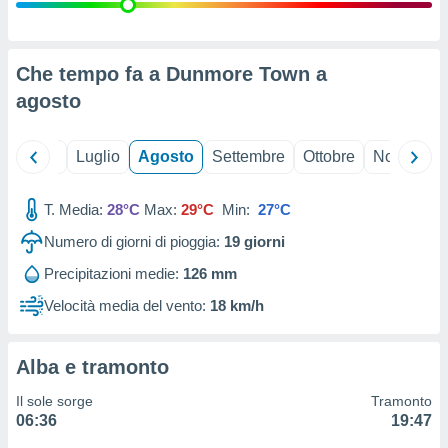
ioni
" o
tra
sui cookie
o sito
Che tempo fa a Dunmore Town a
agosto
nostri
Giugno
Luglio
Agosto
Settembre
Ottobre
Novembre
mo il
te
ento dei
T. Media:
28°C
Max:
29°C
Min:
27°C
Numero di giorni di pioggia:
19
giorni
re
ioni su
Precipitazioni medie:
126 mm
vo e/o
Velocità media del vento:
18 km/h
i,
 dati
er la
 della
Alba e tramonto
à, creare
r la
Il sole sorge
Tramonto
à
06:36
19:47
izzata,