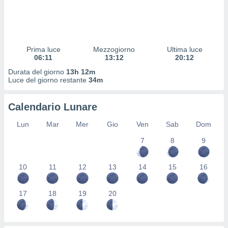
 profili
lezione
cità
izzata,
fili per
Prima luce
Mezzogiorno
Ultima luce
06:11
13:12
20:12
izzazione
Durata del giorno
13h 12m
nuti,
Luce del giorno restante
34m
 profili
lezione
uti
Calendario Lunare
zzati,
 le
Lun
Mar
Mer
Gio
Ven
Sab
Dom
ni degli
 misurare
7
8
9
zioni dei
,
10
11
12
13
14
15
16
ere il
so
17
18
19
20
he o la
ione di
enienti
diverse,