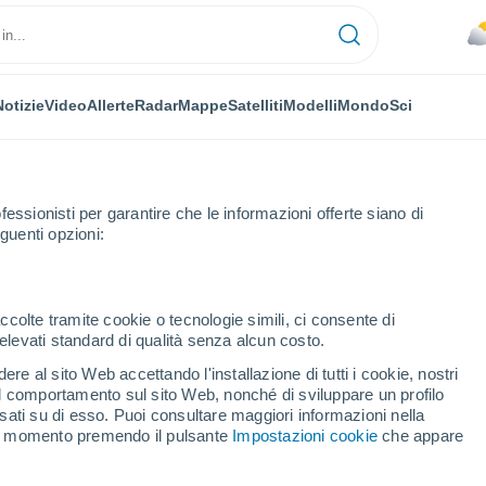
Notizie
Video
Allerte
Radar
Mappe
Satelliti
Modelli
Mondo
Sci
fessionisti per garantire che le informazioni offerte siano di
guenti opzioni:
edt
ccolte tramite cookie o tecnologie simili, ci consente di
n elevati standard di qualità senza alcun costo.
nstedt
re al sito Web accettando l'installazione di tutti i cookie, nostri
 il comportamento sul sito Web, nonché di sviluppare un profilo
...
asati su di esso. Puoi consultare maggiori informazioni nella
si momento premendo il pulsante
Impostazioni cookie
che appare
Per ora
Cielo coperto nelle prossime ore