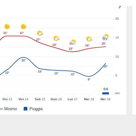
20
31°
31°
15
27°
25°
24°
24°
22°
10
20°
16°
14°
13°
13°
12°
5
9°
0.6
mm
Gio
13
Ven
14
Sab
15
Dom
16
Lun
17
Mar
18
Mer
19
Minimo
Pioggia