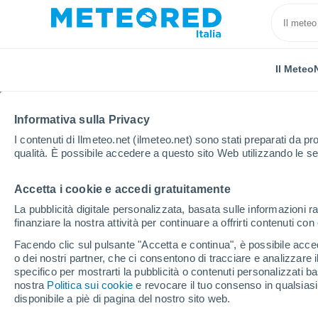
Il Meteo
Informativa sulla Privacy
I contenuti di Ilmeteo.net (ilmeteo.net) sono stati preparati da pro
qualità. È possibile accedere a questo sito Web utilizzando le se
Accetta i cookie e accedi gratuitamente
Home
Germania
Città-land di Amburgo
Duvenst
La pubblicità digitale personalizzata, basata sulle informazioni ra
finanziare la nostra attività per continuare a offrirti contenuti co
Previsioni Meteo Duve
Facendo clic sul pulsante "Accetta e continua", è possibile accede
o dei nostri partner, che ci consentono di tracciare e analizzare
05:15
Venerdì
specifico per mostrarti la pubblicità o contenuti personalizzati b
nostra
Politica sui cookie
e revocare il tuo consenso in qualsia
disponibile a piè di pagina del nostro sito web.
Parzialmente nuvoloso