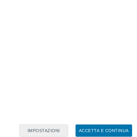
Calendario Lunare
Lun
Mar
Mer
Gio
Ven
Sab
Dom
7
8
9
10
11
12
13
14
15
16
17
18
19
20
IMPOSTAZIONI
ACCETTA E CONTINUA