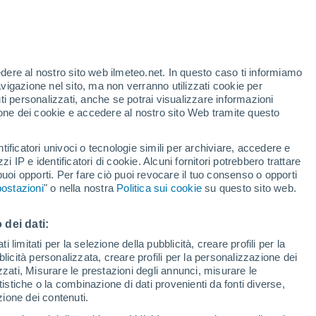
edere al nostro sito web ilmeteo.net. In questo caso ti informiamo
/h
avigazione nel sito, ma non verranno utilizzati cookie per
i personalizzati, anche se potrai visualizzare informazioni
azione dei cookie e accedere al nostro sito Web tramite questo
forti
tificatori univoci o tecnologie simili per archiviare, accedere e
zzi IP e identificatori di cookie. Alcuni fornitori potrebbero trattare
 puoi opporti. Per fare ciò puoi revocare il tuo consenso o opporti
pioggia
Satelliti
Modelli
ostazioni
" o nella nostra
Politica sui cookie
su questo sito web.
 dei dati:
Lunedì
Martedì
Mercoledì
Giovedi
 limitati per la selezione della pubblicità, creare profili per la
bblicità personalizzata, creare profili per la personalizzazione dei
10 Ago
11 Ago
12 Ago
13 Ago
izzati, Misurare le prestazioni degli annunci, misurare le
istiche o la combinazione di dati provenienti da fonti diverse,
ezione dei contenuti.
50%