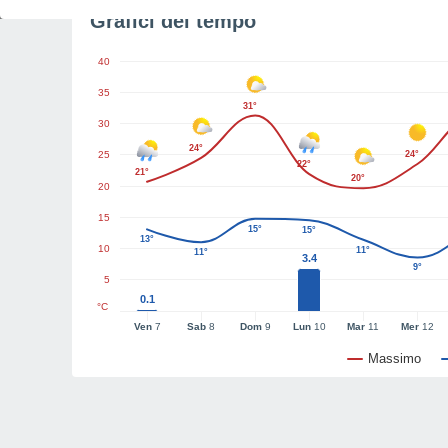
Grafici del tempo
40
35
31°
30
24°
25
24°
22°
21°
20°
20
15
15°
15°
13°
10
11°
11°
3.4
9°
5
0.1
°C
Ven
7
Sab
8
Dom
9
Lun
10
Mar
11
Mer
12
Massimo