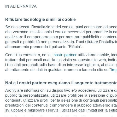
14°
IN ALTERNATIVA,
Rifiutare tecnologie simili ai cookie
Ovest
Se non accetti l'installazione dei cookie, puoi continuare ad acc
Temp. percepita 14°
10
-
19 km
che verranno installati solo i cookie necessari per garantire la n
analizzare il comportamento o per mostrare pubblicità o contenut
generali e pubblicità non personalizzata. Puoi rifiutare l'install
abbonamento premendo il pulsante "Rifiuta".
Ultim’ora
Caldo intenso sull’Italia, ma venerdì 7 agosto 
Con il tuo consenso, noi e i
nostri partner
utilizziamo cookie, iden
temporali minacciano il Nord
trattare dati personali quali la tua visita su questo sito web, indiri
i tuoi dati personali sulla base di un interesse legittimo, al quale
Il Meteo 1 - 7
Attualità
Mappa di pioggia
Radar di 
al trattamento dei dati in qualsiasi momento facendo clic su "
Imp
Noi e i nostri partner eseguiamo il seguente trattamento
Domani
Domenica
Oggi
Archiviare informazioni su dispositivo e/o accedervi, utilizzare dati
pubblicità personalizzata, utilizzare profili per la selezione di pu
8 Ago
9 Ago
7 Ago
contenuti, utilizzare profili per la selezione di contenuti personal
prestazioni dei contenuti, comprendere il pubblico attraverso stat
sviluppare e migliorare i servizi, utilizzare dati limitati per la sel
30%