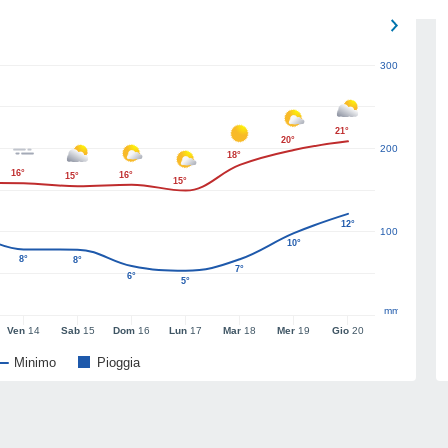
300
21°
20°
200
18°
16°
16°
15°
15°
12°
100
10°
8°
8°
7°
6°
5°
mm
Ven
14
Sab
15
Dom
16
Lun
17
Mar
18
Mer
19
Gio
20
Minimo
Pioggia