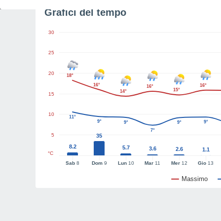
Grafici del tempo
30
25
20
18°
16°
16°
16°
15°
14°
15
10
11°
9°
9°
9°
9°
7°
5
35
8.2
5.7
3.6
2.6
1.1
°C
Sab
8
Dom
9
Lun
10
Mar
11
Mer
12
Gio
13
Massimo