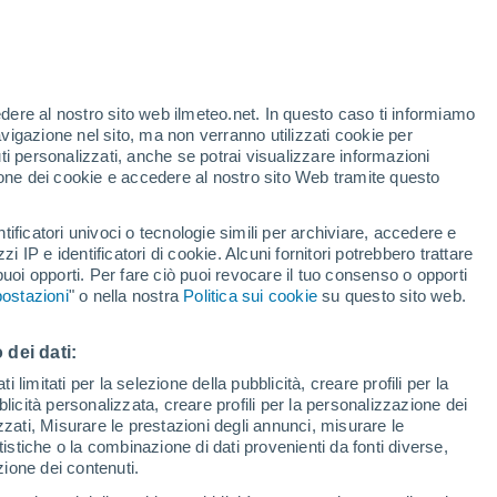
Si attendono piogge moderate
Domani all'alba
edere al nostro sito web ilmeteo.net. In questo caso ti informiamo
avigazione nel sito, ma non verranno utilizzati cookie per
i personalizzati, anche se potrai visualizzare informazioni
azione dei cookie e accedere al nostro sito Web tramite questo
tificatori univoci o tecnologie simili per archiviare, accedere e
e?
zzi IP e identificatori di cookie. Alcuni fornitori potrebbero trattare
 puoi opporti. Per fare ciò puoi revocare il tuo consenso o opporti
pioggia
Satelliti
Modelli
ostazioni
" o nella nostra
Politica sui cookie
su questo sito web.
 dei dati:
Martedì
Mercoledì
Giovedi
Venerdì
 limitati per la selezione della pubblicità, creare profili per la
bblicità personalizzata, creare profili per la personalizzazione dei
11 Ago
12 Ago
13 Ago
14 Ago
izzati, Misurare le prestazioni degli annunci, misurare le
istiche o la combinazione di dati provenienti da fonti diverse,
ezione dei contenuti.
90%
90%
90%