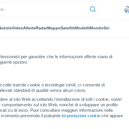
Notizie
Video
Allerte
Radar
Mappe
Satelliti
Modelli
Mondo
Sci
fessionisti per garantire che le informazioni offerte siano di
guenti opzioni:
h
ccolte tramite cookie o tecnologie simili, ci consente di
n elevati standard di qualità senza alcun costo.
urgh - SA
re al sito Web accettando l'installazione di tutti i cookie, nostri
 il comportamento sul sito Web, nonché di sviluppare un profilo
...
asati su di esso. Puoi consultare maggiori informazioni nella
si momento premendo il pulsante
Impostazioni cookie
che appare
Per ora
Piogge moderate nelle prossime
ore