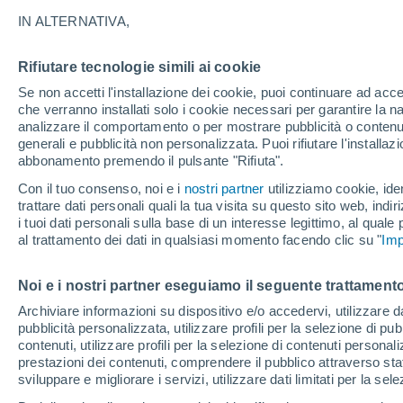
12°
IN ALTERNATIVA,
Rifiutare tecnologie simili ai cookie
90%
Se non accetti l'installazione dei cookie, puoi continuare ad acc
Temp. percepita 12°
0.7 mm
che verranno installati solo i cookie necessari per garantire la n
analizzare il comportamento o per mostrare pubblicità o contenut
generali e pubblicità non personalizzata. Puoi rifiutare l'install
abbonamento premendo il pulsante "Rifiuta".
Ultim'ora.
Ondata di calore fino a Ferragosto: rischia di
Con il tuo consenso, noi e i
nostri partner
utilizziamo cookie, iden
diventare eccezionale. Svolta solo a fine mes
trattare dati personali quali la tua visita su questo sito web, indiri
i tuoi dati personali sulla base di un interesse legittimo, al quale
Il Meteo 1 - 7
Radar di pioggia
Attualità
Mappa di 
al trattamento dei dati in qualsiasi momento facendo clic su "
Imp
Noi e i nostri partner eseguiamo il seguente trattamento
Domani
Lunedì
Oggi
Archiviare informazioni su dispositivo e/o accedervi, utilizzare dati
pubblicità personalizzata, utilizzare profili per la selezione di pu
9 Ago
10 Ago
8 Ago
contenuti, utilizzare profili per la selezione di contenuti personal
prestazioni dei contenuti, comprendere il pubblico attraverso stat
sviluppare e migliorare i servizi, utilizzare dati limitati per la sel
90%
90%
90%