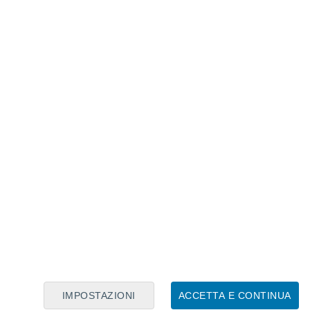
Calendario Lunare
Lun
Mar
Mer
Gio
Ven
Sab
Dom
8
9
10
11
12
13
14
15
16
17
18
19
20
21
IMPOSTAZIONI
ACCETTA E CONTINUA