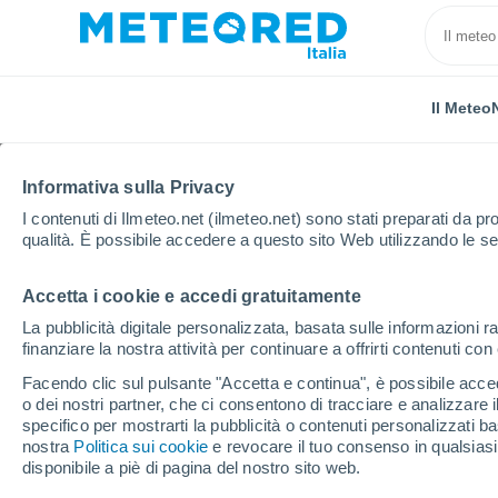
Il Meteo
Informativa sulla Privacy
I contenuti di Ilmeteo.net (ilmeteo.net) sono stati preparati da pro
qualità. È possibile accedere a questo sito Web utilizzando le se
Accetta i cookie e accedi gratuitamente
Home
Australia
Australia Meridionale
Edinburg
La pubblicità digitale personalizzata, basata sulle informazioni ra
finanziare la nostra attività per continuare a offrirti contenuti co
Previsioni Meteo Edinb
Facendo clic sul pulsante "Accetta e continua", è possibile accede
o dei nostri partner, che ci consentono di tracciare e analizzare
22:05
Sabato
specifico per mostrarti la pubblicità o contenuti personalizzati b
nostra
Politica sui cookie
e revocare il tuo consenso in qualsia
disponibile a piè di pagina del nostro sito web.
Pioggia debole