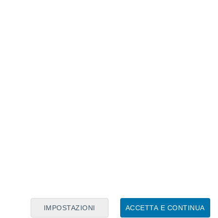
Calendario Lunare
Lun
Mar
Mer
Gio
Ven
Sab
Dom
8
9
10
11
12
13
14
15
16
17
18
19
20
21
IMPOSTAZIONI
ACCETTA E CONTINUA