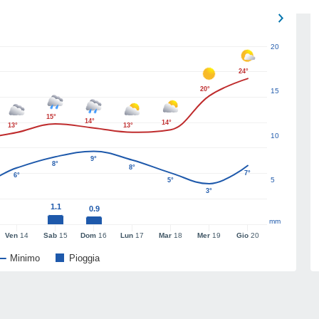
20
24°
20°
15
15°
14°
14°
13°
13°
10
9°
8°
8°
7°
6°
5
5°
3°
1.1
0.9
mm
Ven
14
Sab
15
Dom
16
Lun
17
Mar
18
Mer
19
Gio
20
Minimo
Pioggia