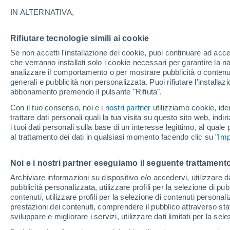
12°
IN ALTERNATIVA,
Rifiutare tecnologie simili ai cookie
Sud-oves
Se non accetti l'installazione dei cookie, puoi continuare ad acc
Temp. percepita 12°
27
-
55 km
che verranno installati solo i cookie necessari per garantire la n
analizzare il comportamento o per mostrare pubblicità o contenut
generali e pubblicità non personalizzata. Puoi rifiutare l'install
abbonamento premendo il pulsante "Rifiuta".
Ultim'ora.
Ondata di calore fino a Ferragosto: rischia di
Con il tuo consenso, noi e i
nostri partner
utilizziamo cookie, iden
diventare eccezionale. Svolta solo a fine mes
trattare dati personali quali la tua visita su questo sito web, indiri
i tuoi dati personali sulla base di un interesse legittimo, al quale
Il Meteo 1 - 7
Attualità
Mappa del vento
Radar di 
al trattamento dei dati in qualsiasi momento facendo clic su "
Imp
Noi e i nostri partner eseguiamo il seguente trattamento
Domenica
Lunedì
Sabato
Archiviare informazioni su dispositivo e/o accedervi, utilizzare dati
pubblicità personalizzata, utilizzare profili per la selezione di pu
16 Ago
17 Ago
15 Ago
contenuti, utilizzare profili per la selezione di contenuti personal
prestazioni dei contenuti, comprendere il pubblico attraverso stat
sviluppare e migliorare i servizi, utilizzare dati limitati per la sel
60%
70%