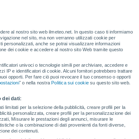
t
edere al nostro sito web ilmeteo.net. In questo caso ti informiamo
/h
avigazione nel sito, ma non verranno utilizzati cookie per
i personalizzati, anche se potrai visualizzare informazioni
azione dei cookie e accedere al nostro sito Web tramite questo
tificatori univoci o tecnologie simili per archiviare, accedere e
e?
zzi IP e identificatori di cookie. Alcuni fornitori potrebbero trattare
 puoi opporti. Per fare ciò puoi revocare il tuo consenso o opporti
pioggia
Satelliti
Modelli
ostazioni
" o nella nostra
Politica sui cookie
su questo sito web.
 dei dati:
Martedì
Mercoledì
Giovedi
Venerdì
 limitati per la selezione della pubblicità, creare profili per la
bblicità personalizzata, creare profili per la personalizzazione dei
18 Ago
19 Ago
20 Ago
21 Ago
izzati, Misurare le prestazioni degli annunci, misurare le
istiche o la combinazione di dati provenienti da fonti diverse,
ezione dei contenuti.