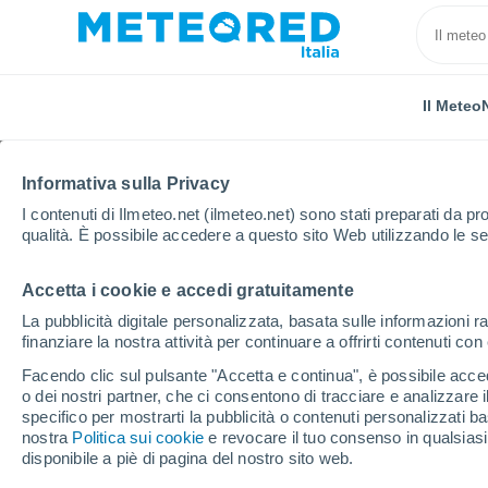
Il Meteo
Informativa sulla Privacy
I contenuti di Ilmeteo.net (ilmeteo.net) sono stati preparati da pro
qualità. È possibile accedere a questo sito Web utilizzando le se
Accetta i cookie e accedi gratuitamente
Home
Argentina
La Pampa
Eduardo Castex
La pubblicità digitale personalizzata, basata sulle informazioni ra
finanziare la nostra attività per continuare a offrirti contenuti co
Previsioni Meteo Eduard
Facendo clic sul pulsante "Accetta e continua", è possibile accede
o dei nostri partner, che ci consentono di tracciare e analizzare
12:37
Sabato
specifico per mostrarti la pubblicità o contenuti personalizzati b
nostra
Politica sui cookie
e revocare il tuo consenso in qualsia
disponibile a piè di pagina del nostro sito web.
Sereno