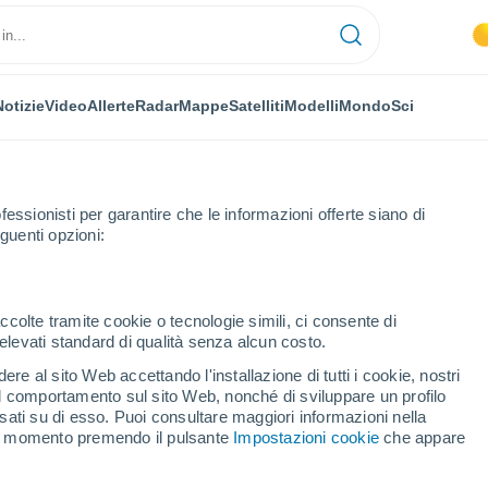
Notizie
Video
Allerte
Radar
Mappe
Satelliti
Modelli
Mondo
Sci
fessionisti per garantire che le informazioni offerte siano di
guenti opzioni:
Prossima Settimana
ccolte tramite cookie o tecnologie simili, ci consente di
n elevati standard di qualità senza alcun costo.
o Castex fra 8 - 14 giorni
re al sito Web accettando l'installazione di tutti i cookie, nostri
 il comportamento sul sito Web, nonché di sviluppare un profilo
...
asati su di esso. Puoi consultare maggiori informazioni nella
si momento premendo il pulsante
Impostazioni cookie
che appare
Per ora
Cielo sereno nelle prossime ore