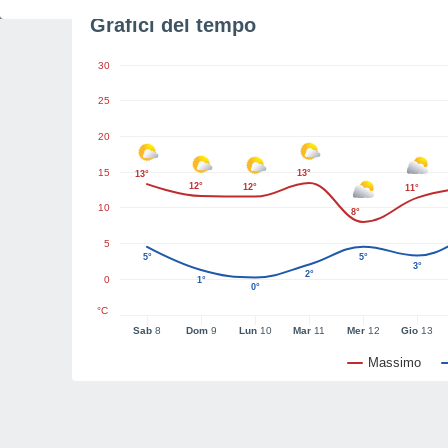
Grafici del tempo
30
25
20
15
13°
13°
12°
12°
11°
10
8°
5
5°
5°
3°
2°
0
1°
0°
°C
Sab
8
Dom
9
Lun
10
Mar
11
Mer
12
Gio
13
Massimo