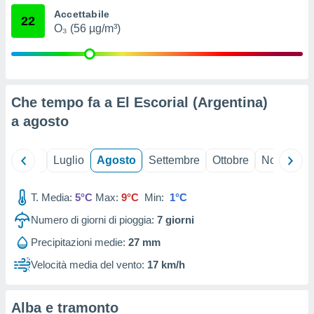
ioni
" o
Accettabile
22
tra
O₃ (56 µg/m³)
sui cookie
o sito
nostri
Che tempo fa a El Escorial (Argentina)
mo il
a
agosto
te
ento dei
Giugno
Luglio
Agosto
Settembre
Ottobre
Novembre
re
ioni su
T. Media:
5°C
Max:
9°C
Min:
1°C
vo e/o
i,
Numero di giorni di pioggia:
7
giorni
 dati
er la
Precipitazioni medie:
27 mm
 della
Velocità media del vento:
17 km/h
à, creare
r la
à
Alba e tramonto
izzata,