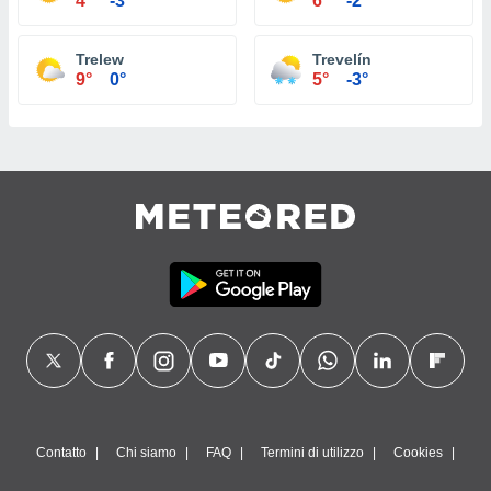
4°
-3°
6°
-2°
Trelew
Trevelín
9°
0°
5°
-3°
Contatto
Chi siamo
FAQ
Termini di utilizzo
Cookies