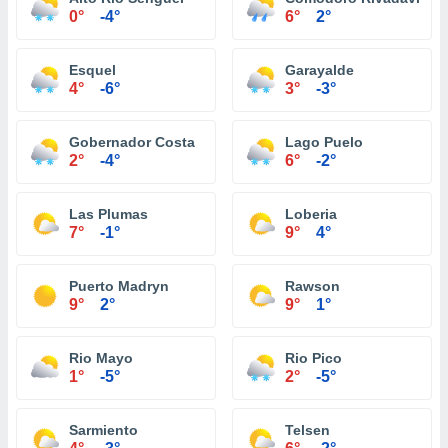
0°
-4°
6°
2°
Esquel
Garayalde
4°
-6°
3°
-3°
Gobernador Costa
Lago Puelo
2°
-4°
6°
-2°
Las Plumas
Loberia
7°
-1°
9°
4°
Puerto Madryn
Rawson
9°
2°
9°
1°
Rio Mayo
Rio Pico
1°
-5°
2°
-5°
Sarmiento
Telsen