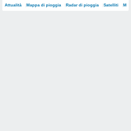
Attualità
Mappa di pioggia
Radar di pioggia
Satelliti
Mod
i nostri
artner