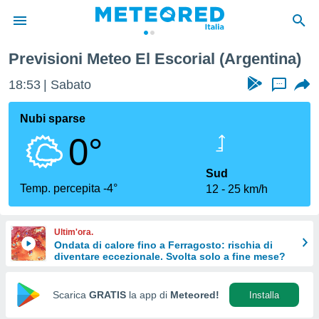
Previsioni Meteo El Escorial (Argentina)
tiva
rivacy
18:53
Sabato
...
ti di
net
Nubi sparse
net)
0°
i
 da
nisti per
Sud
 che le
Temp. percepita -4°
12
25 km/h
ioni
iano di
È
Ultim'ora.
Ondata di calore fino a Ferragosto: rischia di
 a
diventare eccezionale. Svolta solo a fine mese?
ito Web
do le
opzioni:
Scarica
GRATIS
la app di
Meteored!
Installa
 i