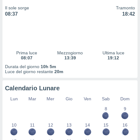
 profili
Il sole sorge
Tramonto
lezione
08:37
18:42
cità
izzata,
fili per
izzazione
nuti,
 profili
Prima luce
Mezzogiorno
Ultima luce
lezione
08:07
13:39
19:12
uti
Durata del giorno
10h 5m
zzati,
Luce del giorno restante
20m
 le
ni degli
 misurare
Calendario Lunare
zioni dei
,
Lun
Mar
Mer
Gio
Ven
Sab
Dom
ere il
8
9
so
he o la
10
11
12
13
14
15
16
ione di
enienti
diverse,