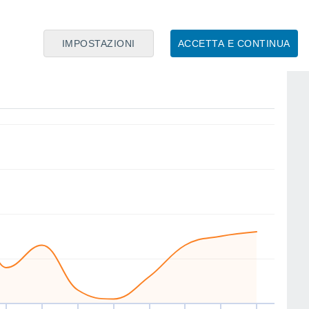
IMPOSTAZIONI
ACCETTA E CONTINUA
NE
SE
NE
E
E
E
E
E
io
13
Ven
14
Sab
15
Dom
16
Lun
17
Mar
18
Mer
19
Gio
20
nto
Velocitá media del vento