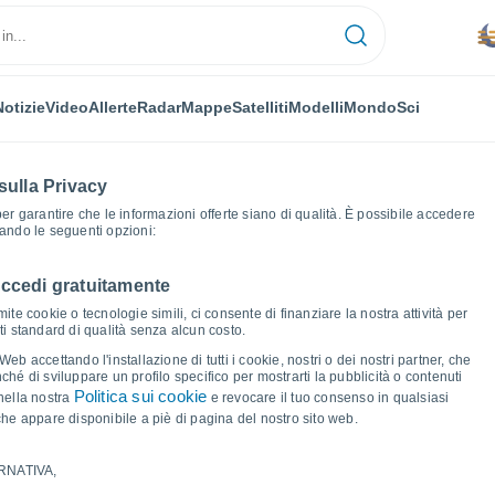
Notizie
Video
Allerte
Radar
Mappe
Satelliti
Modelli
Mondo
Sci
sulla Privacy
 per garantire che le informazioni offerte siano di qualità. È possibile accedere
zando le seguenti opzioni:
accedi gratuitamente
afici del tempo
ite cookie o tecnologie simili, ci consente di finanziare la nostra attività per
ati standard di qualità senza alcun costo.
b accettando l'installazione di tutti i cookie, nostri o dei nostri partner, che
hé di sviluppare un profilo specifico per mostrarti la pubblicità o contenuti
Politica sui cookie
nella nostra
e revocare il tuo consenso in qualsiasi
he appare disponibile a piè di pagina del nostro sito web.
RNATIVA,
ma e punto di rugiada per i prossimi 14 giorni