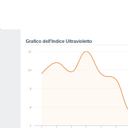
10
km/h
E
NE
NE
NE
NE
NE
Ven
7
Sab
8
Dom
9
Lun
10
Mar
11
Mer
12
G
Raffiche massime di ve
Grafico dell'Indice Ultravioletto
11
10
9
8
7