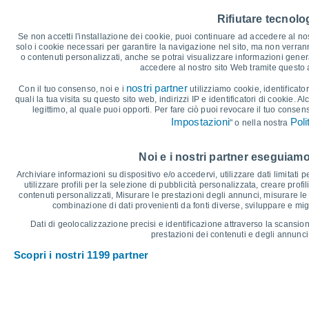
30
29°
Rifiutare tecnolog
28°
28°
28°
Se non accetti l'installazione dei cookie, puoi continuare ad accedere al nos
27°
27°
solo i cookie necessari per garantire la navigazione nel sito, ma non verran
o contenuti personalizzati, anche se potrai visualizzare informazioni general
accedere al nostro sito Web tramite questo
25°
25
24°
24°
24°
24°
nostri partner
Con il tuo consenso, noi e i
utilizziamo cookie, identificator
24°
quali la tua visita su questo sito web, indirizzi IP e identificatori di cookie. A
legittimo, al quale puoi opporti. Per fare ciò puoi revocare il tuo consen
Impostazioni
Poli
" o nella nostra
°C
Noi e i nostri partner eseguiamo
Ven
7
Sab
8
Dom
9
Lun
10
Mar
11
Mer
12
G
Archiviare informazioni su dispositivo e/o accedervi, utilizzare dati limitati p
Temperatura massima
T
utilizzare profili per la selezione di pubblicità personalizzata, creare profil
contenuti personalizzati, Misurare le prestazioni degli annunci, misurare le 
combinazione di dati provenienti da fonti diverse, sviluppare e miglio
Grafico delle Precipitazioni e Nuvolosità
Dati di geolocalizzazione precisi e identificazione attraverso la scansion
prestazioni dei contenuti e degli annunci,
Pioggia, neve e nuvol
Scopri i nostri 1199 partner
10
1014
1014