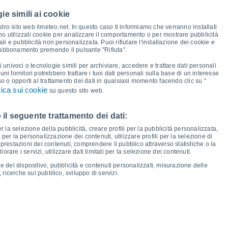
29°
ie simili ai cookie
29°
28°
28°
28°
tro sito web ilmeteo.net. In questo caso ti informiamo che verranno installati
27°
27°
no utilizzati cookie per analizzare il comportamento o per mostrare pubblicità
i e pubblicità non personalizzata. Puoi rifiutare l'installazione dei cookie e
26°
 abbonamento premendo il pulsante "Rifiuta".
24°
24°
24°
i univoci o tecnologie simili per archiviare, accedere e trattare dati personali
24°
24°
24°
24°
lcuni fornitori potrebbero trattare i tuoi dati personali sulla base di un interesse
23°
so o opporti al trattamento dei dati in qualsiasi momento facendo clic su "
tica sui cookie
su questo sito web.
 il seguente trattamento dei dati:
io
13
Ven
14
Sab
15
Dom
16
Lun
17
Mar
18
Mer
19
Gio
20
er la selezione della pubblicità, creare profili per la pubblicità personalizzata,
emperatura minima
Punto di rugiada
i per la personalizzazione dei contenuti, utilizzare profili per la selezione di
prestazioni dei contenuti, comprendere il pubblico attraverso statistiche o la
rare i servizi, utilizzare dati limitati per la selezione dei contenuti.
e del dispositivo, pubblicità e contenuti personalizzati, misurazione delle
 ricerche sul pubblico, sviluppo di servizi.
osità per i prossimi 14 giorni
100
1014
75