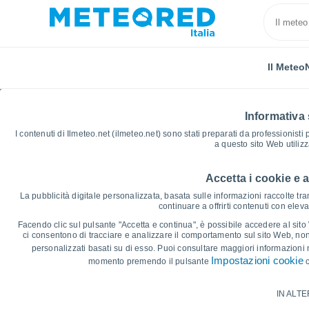
Il Meteo
Informativa 
I contenuti di Ilmeteo.net (ilmeteo.net) sono stati preparati da professionisti
a questo sito Web utiliz
Accetta i cookie e 
Home
Venezuela
Stato di Sucre
El Morro
Gr
La pubblicità digitale personalizzata, basata sulle informazioni raccolte tram
continuare a offrirti contenuti con elev
Grafici Meteo El Morro
Facendo clic sul pulsante "Accetta e continua", è possibile accedere al sito We
ci consentono di tracciare e analizzare il comportamento sul sito Web, nonc
personalizzati basati su di esso. Puoi consultare maggiori informazioni 
14 giorni
7 giorni
Impostazioni cookie
momento premendo il pulsante
c
Grafico delle Temperature
IN ALTE
Temperatura massima, temperatura mini