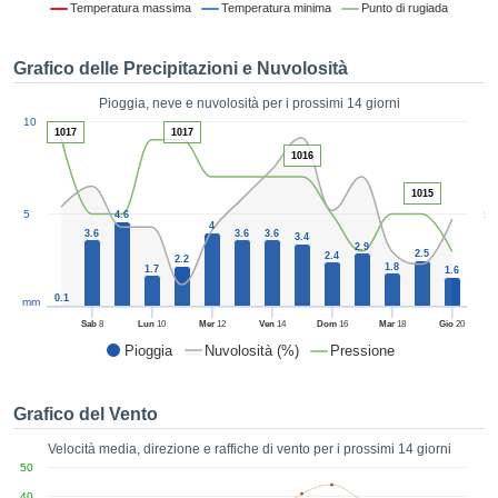
Temperatura massima
Temperatura minima
Punto di rugiada
ie e
edi
tamente
Grafico delle Precipitazioni e Nuvolosità
blicità
Pioggia, neve e nuvolosità per i prossimi 14 giorni
tale
1
10
lizzata,
1017
1017
ACCETTA
 sulle
1016
E
azioni
CONTINUA
 tramite
1015
5
5
ie o
4.6
4
3.6
3.6
3.6
e simili,
IMPOSTAZIONI
3.4
2.9
2.5
2.4
ente di
2.2
1.8
1.7
1.6
iare la
0.1
tività per
mm
uare a
Sab
8
Lun
10
Mer
12
Ven
14
Dom
16
Mar
18
Gio
20
contenuti
Pioggia
Nuvolosità (%)
Pressione
levati
ard di
à senza
Grafico del Vento
costo.
Velocità media, direzione e raffiche di vento per i prossimi 14 giorni
clic sul
50
 "Accetta
40