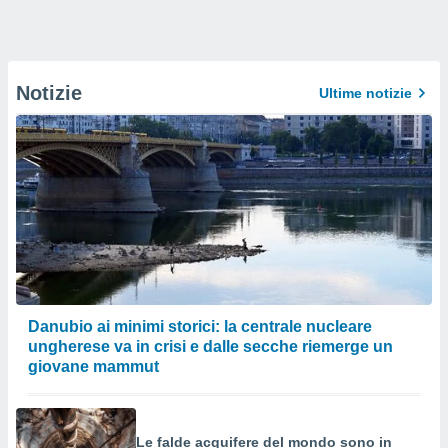
Notizie
Ultime notizie
Danubio ai minimi storici: la centrale nucleare
ungherese va in crisi e dalle secche riemerge un
giovane mammut
Le falde acquifere del mondo sono in