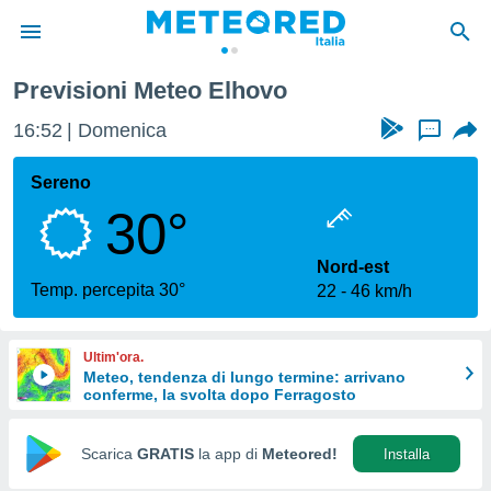
Previsioni Meteo Elhovo
tiva
rivacy
16:52
Domenica
...
ti di
net
Sereno
net)
30°
i
 da
nisti per
Nord-est
 che le
Temp. percepita 30°
22
46 km/h
ioni
iano di
È
Ultim'ora.
Meteo, tendenza di lungo termine: arrivano
 a
conferme, la svolta dopo Ferragosto
ito Web
do le
opzioni:
Scarica
GRATIS
la app di
Meteored!
Installa
 i