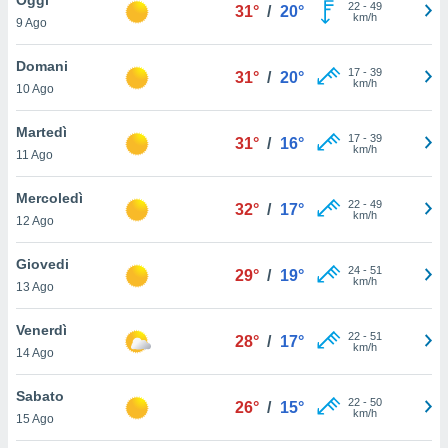
a", è
22
-
49
31°
/
20°
km/h
9 Ago
al sito
ettando
Domani
17
-
39
31°
/
20°
zione di
km/h
10 Ago
okie,
dei nostri
Martedì
17
-
39
che ci
31°
/
16°
km/h
11 Ago
no di
 e
e il
Mercoledì
22
-
49
32°
/
17°
amento
km/h
12 Ago
 Web,
i
Giovedi
24
-
51
re un
29°
/
19°
km/h
13 Ago
pecifico
arti la
Venerdì
à o
22
-
51
28°
/
17°
km/h
i
14 Ago
zzati
 di esso.
Sabato
22
-
50
sultare
26°
/
15°
km/h
15 Ago
oni nella