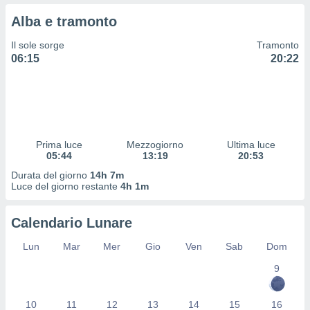
 profili
Alba e tramonto
lezione
cità
Il sole sorge
Tramonto
izzata,
06:15
20:22
fili per
izzazione
nuti,
 profili
lezione
uti
Prima luce
Mezzogiorno
Ultima luce
zzati,
05:44
13:19
20:53
 le
Durata del giorno
14h 7m
ni degli
Luce del giorno restante
4h 1m
 misurare
zioni dei
,
Calendario Lunare
ere il
Lun
Mar
Mer
Gio
Ven
Sab
Dom
so
9
he o la
ione di
enienti
10
11
12
13
14
15
16
diverse,