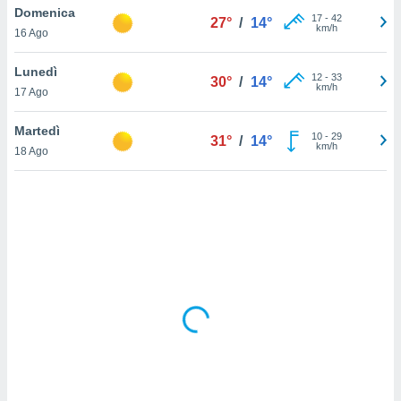
Domenica
17
-
42
27°
/
14°
km/h
sui cookie
16 Ago
e il tuo
 in
Lunedì
12
-
33
30°
/
14°
km/h
17 Ago
o
 il
Martedì
10
-
29
31°
/
14°
km/h
azioni
18 Ago
kie
re
le a piè
 del
to web.
ATIVA,
e
gie
i cookie
ccetti
zione dei