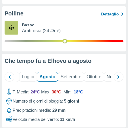
ioni
" o
tra
Polline
Dettaglio
sui cookie
o sito
Basso
Ambrosia (24 #/m³)
nostri
mo il
te
ento dei
Che tempo fa a Elhovo a
agosto
re
ioni su
Giugno
Luglio
Agosto
Settembre
Ottobre
Novembre
vo e/o
i,
T. Media:
24°C
Max:
30°C
Min:
18°C
 dati
er la
Numero di giorni di pioggia:
5
giorni
 della
à, creare
Precipitazioni medie:
29 mm
r la
Velocità media del vento:
11 km/h
à
izzata,