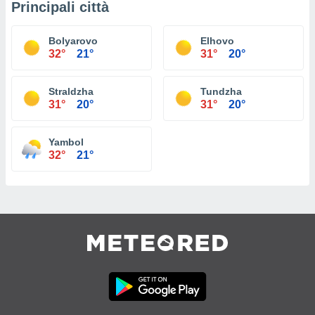
Principali città
Bolyarovo
Elhovo
32°
21°
31°
20°
Straldzha
Tundzha
31°
20°
31°
20°
Yambol
32°
21°