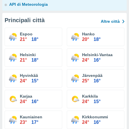
API di Meteorologia
Principali città
Altre città
Espoo
Hanko
21°
18°
20°
18°
Helsinki
Helsinki-Vantaa
21°
18°
24°
16°
Hyvinkää
Järvenpää
24°
15°
25°
16°
Karjaa
Karkkila
24°
16°
24°
15°
Kauniainen
Kirkkonummi
23°
17°
24°
16°