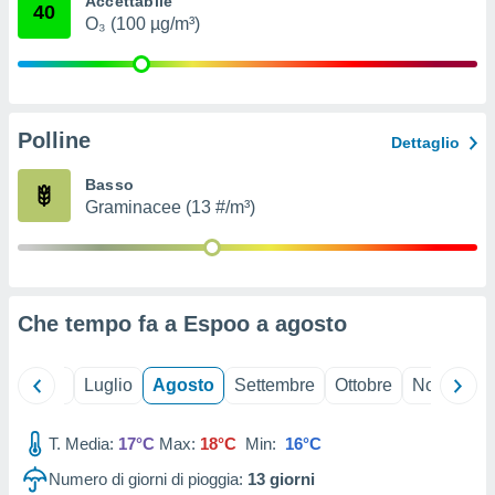
Accettabile
40
ioni
" o
O₃ (100 µg/m³)
tra
sui cookie
o sito
Polline
nostri
Dettaglio
mo il
Basso
te
Graminacee (13 #/m³)
ento dei
re
ioni su
vo e/o
Che tempo fa a Espoo a
agosto
i,
 dati
er la
Giugno
Luglio
Agosto
Settembre
Ottobre
Novembre
 della
à, creare
r la
T. Media:
17°C
Max:
18°C
Min:
16°C
à
Numero di giorni di pioggia:
13
giorni
izzata,