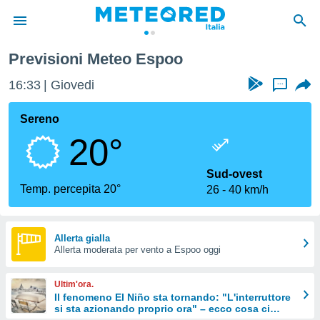
Previsioni Meteo Espoo
tiva
rivacy
16:33
Giovedi
...
ti di
net
Sereno
net)
20°
i
 da
nisti per
Sud-ovest
 che le
Temp. percepita 20°
26
40 km/h
ioni
iano di
È
Allerta gialla
 a
Allerta moderata per vento a Espoo oggi
ito Web
do le
Ultim'ora.
opzioni:
Il fenomeno El Niño sta tornando: "L'interruttore
si sta azionando proprio ora" – ecco cosa ci
 i