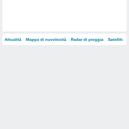
i nostri
artner
Attualità
Mappa di nuvolosità
Radar di pioggia
Satelliti