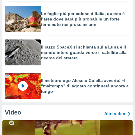
Le faglie più pericolose d’Italia, questa è
l’area dove sarà più probabile un forte
terremoto nei prossimi anni
Il razzo SpaceX si schianta sulla Luna e il
mondo intero guarda verso il satellite alla
ricerca del cratere
Il meteorologo Alessio Colella avverte: «Il
“maltempo” di agosto continuerà ancora a
lungo»
Video
Altri video