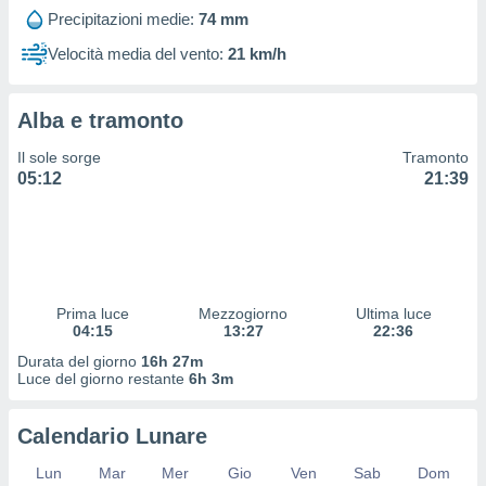
 profili
Precipitazioni medie:
74 mm
lezione
cità
Velocità media del vento:
21 km/h
izzata,
fili per
Alba e tramonto
izzazione
nuti,
Il sole sorge
Tramonto
 profili
05:12
21:39
lezione
uti
zzati,
 le
ni degli
 misurare
Prima luce
Mezzogiorno
Ultima luce
zioni dei
04:15
13:27
22:36
,
ere il
Durata del giorno
16h 27m
Luce del giorno restante
6h 3m
so
he o la
Calendario Lunare
ione di
enienti
Lun
Mar
Mer
Gio
Ven
Sab
Dom
diverse,