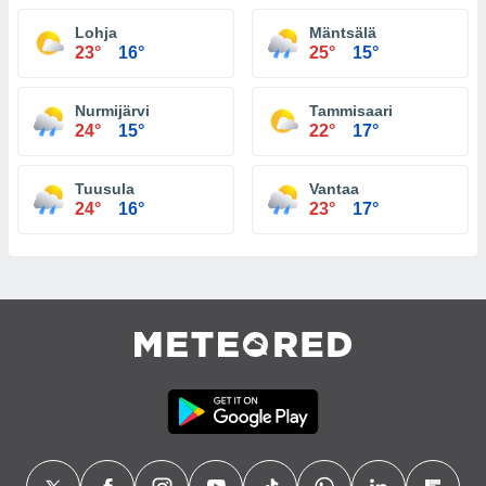
Lohja
Mäntsälä
23°
16°
25°
15°
Nurmijärvi
Tammisaari
24°
15°
22°
17°
Tuusula
Vantaa
24°
16°
23°
17°