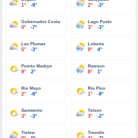
1°
-9°
2°
-3°
Gobernador Costa
Lago Puelo
0°
-7°
3°
-3°
Las Plumas
Loberia
5°
-3°
9°
4°
Puerto Madryn
Rawson
9°
2°
8°
1°
Rio Mayo
Rio Pico
2°
-8°
1°
-9°
Sarmiento
Telsen
3°
-3°
3°
-2°
Trelew
Trevelín