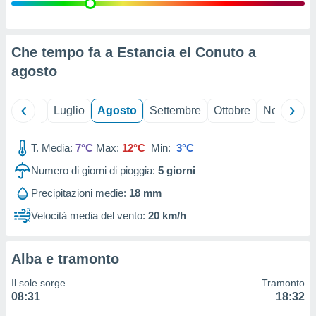
ioni
" o
tra
sui cookie
o sito
Che tempo fa a Estancia el Conuto a
agosto
nostri
Giugno
Luglio
Agosto
Settembre
Ottobre
Novembre
mo il
te
ento dei
T. Media:
7°C
Max:
12°C
Min:
3°C
Numero di giorni di pioggia:
5
giorni
re
ioni su
Precipitazioni medie:
18 mm
vo e/o
Velocità media del vento:
20 km/h
i,
 dati
er la
 della
Alba e tramonto
à, creare
r la
Il sole sorge
Tramonto
à
08:31
18:32
izzata,