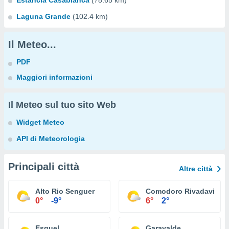
Estancia Casablanca
(78.65 km)
Laguna Grande
(102.4 km)
Il Meteo...
PDF
Maggiori informazioni
Il Meteo sul tuo sito Web
Widget Meteo
API di Meteorologia
Principali città
Altre città
Alto Rio Senguer
Comodoro Rivadavia
0°
-9°
6°
2°
Esquel
Garayalde