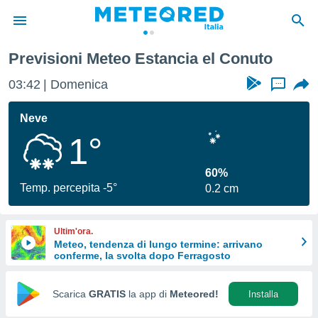
Previsioni Meteo Estancia el Conuto
tiva
rivacy
03:42
Domenica
...
ti di
net
Neve
net)
1°
i
 da
nisti per
60%
 che le
Temp. percepita -5°
0.2 cm
ioni
iano di
È
Ultim'ora.
Meteo, tendenza di lungo termine: arrivano
 a
conferme, la svolta dopo Ferragosto
ito Web
do le
opzioni:
Scarica
GRATIS
la app di
Meteored!
Installa
 i