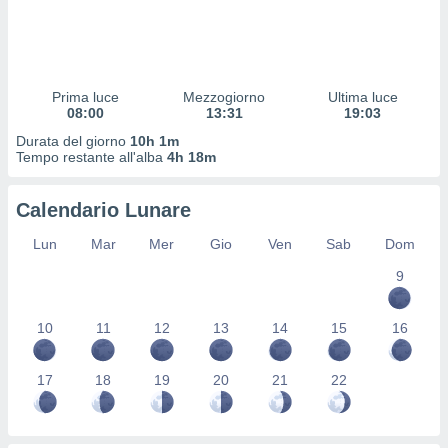
 profili
lezione
cità
izzata,
fili per
Prima luce
Mezzogiorno
Ultima luce
08:00
13:31
19:03
izzazione
Durata del giorno
10h 1m
nuti,
Tempo restante all'alba
4h 18m
 profili
lezione
uti
Calendario Lunare
zzati,
 le
Lun
Mar
Mer
Gio
Ven
Sab
Dom
ni degli
 misurare
9
zioni dei
,
10
11
12
13
14
15
16
ere il
so
17
18
19
20
21
22
he o la
ione di
enienti
diverse,