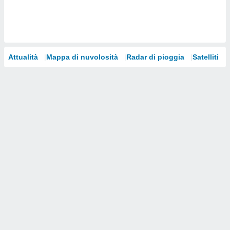
i nostri
artner
Attualità
Mappa di nuvolosità
Radar di pioggia
Satelliti