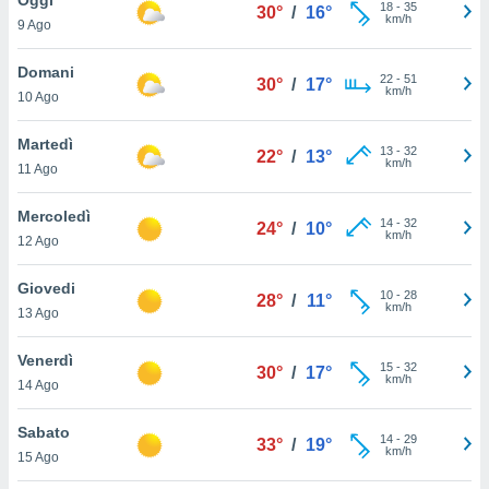
a", è
18
-
35
30°
/
16°
km/h
9 Ago
al sito
ettando
Domani
22
-
51
30°
/
17°
zione di
km/h
10 Ago
okie,
dei nostri
Martedì
13
-
32
che ci
22°
/
13°
km/h
11 Ago
no di
 e
e il
Mercoledì
14
-
32
24°
/
10°
amento
km/h
12 Ago
 Web,
i
Giovedi
10
-
28
re un
28°
/
11°
km/h
13 Ago
pecifico
arti la
Venerdì
à o
15
-
32
30°
/
17°
km/h
i
14 Ago
zzati
 di esso.
Sabato
14
-
29
sultare
33°
/
19°
km/h
15 Ago
oni nella