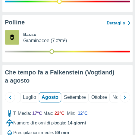
ioni
" o
tra
sui cookie
o sito
Polline
Dettaglio
Basso
nostri
Graminacee (7 #/m³)
mo il
te
ento dei
Che tempo fa a Falkenstein (Vogtland)
re
a
agosto
ioni su
vo e/o
i,
Giugno
Luglio
Agosto
Settembre
Ottobre
Novembre
 dati
er la
 della
T. Media:
17°C
Max:
22°C
Min:
12°C
à, creare
r la
Numero di giorni di pioggia:
14
giorni
à
izzata,
Precipitazioni medie:
89 mm