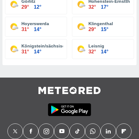
Görlitz
Hohenstein-Ernstthal
29°
12°
32°
17°
Hoyerswerda
Klingenthal
31°
14°
29°
15°
Königstein/sächsische Schweiz
Leisnig
31°
14°
32°
14°