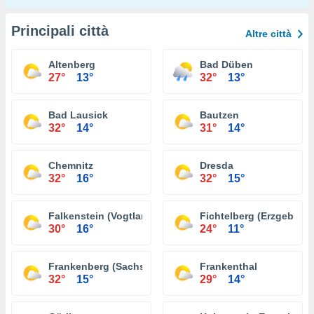
Principali città
Altre città
Altenberg
Bad Düben
27°
13°
32°
13°
Bad Lausick
Bautzen
32°
14°
31°
14°
Chemnitz
Dresda
32°
16°
32°
15°
Falkenstein (Vogtland)
Fichtelberg (Erzgebirge
30°
16°
24°
11°
Frankenberg (Sachsen)
Frankenthal
32°
15°
29°
14°