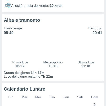
 profili
Velocità media del vento:
10 km/h
lezione
cità
izzata,
Alba e tramonto
fili per
Il sole sorge
Tramonto
izzazione
05:49
20:41
nuti,
 profili
lezione
uti
zzati,
 le
ni degli
Prima luce
Mezzogiorno
Ultima luce
 misurare
05:12
13:16
21:18
zioni dei
Durata del giorno
14h 52m
,
Luce del giorno restante
7h 22m
ere il
so
Calendario Lunare
he o la
ione di
Lun
Mar
Mer
Gio
Ven
Sab
Dom
enienti
9
diverse,