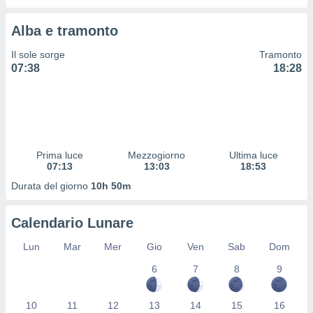
 profili
lezione
Alba e tramonto
cità
izzata,
Il sole sorge
Tramonto
fili per
07:38
18:28
izzazione
nuti,
 profili
lezione
uti
zzati,
Prima luce
Mezzogiorno
Ultima luce
 le
07:13
13:03
18:53
ni degli
Durata del giorno
10h 50m
 misurare
zioni dei
,
Calendario Lunare
ere il
Lun
Mar
Mer
Gio
Ven
Sab
Dom
so
6
7
8
9
he o la
ione di
enienti
10
11
12
13
14
15
16
diverse,