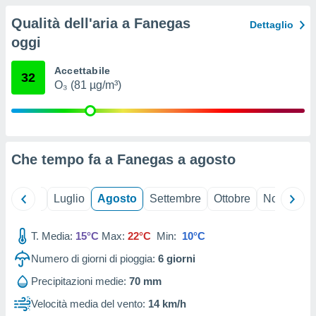
ioni
" o
Qualità dell'aria a Fanegas
tra
Dettaglio
sui cookie
oggi
o sito
Accettabile
32
O₃ (81 µg/m³)
nostri
mo il
te
ento dei
Che tempo fa a Fanegas a
agosto
re
ioni su
Giugno
Luglio
Agosto
Settembre
Ottobre
Novembre
vo e/o
i,
 dati
T. Media:
15°C
Max:
22°C
Min:
10°C
er la
 della
Numero di giorni di pioggia:
6
giorni
à, creare
Precipitazioni medie:
70 mm
r la
à
Velocità media del vento:
14 km/h
izzata,