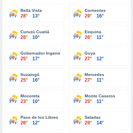
Bella Vista
Corrientes
28°
13°
29°
16°
Curuzú Cuatiá
Esquina
26°
10°
26°
11°
Gobernador Ingeniero Valentin Virasoro
Goya
25°
17°
27°
12°
Ituzaingó
Mercedes
25°
16°
27°
11°
Mocoreta
Monte Caseros
23°
10°
25°
11°
Paso de los Libres
Saladas
26°
12°
29°
14°