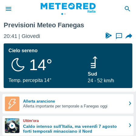
Previsioni Meteo Fanegas
tiva
rivacy
20:41
Giovedi
...
ti di
net
Cielo sereno
net)
14°
i
 da
nisti per
Sud
 che le
Temp. percepita 14°
24
52 km/h
ioni
iano di
È
Allerta arancione
 a
Allerta importante per temporale a Fanegas oggi
ito Web
do le
Ultim’ora
opzioni:
Caldo intenso sull’Italia, ma venerdì 7 agosto
forti temporali minacciano il Nord
 i