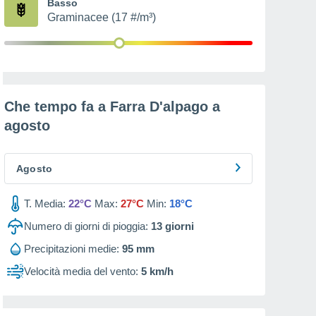
Basso
Graminacee (17 #/m³)
Che tempo fa a Farra D'alpago a
agosto
Agosto
T. Media:
22°C
Max:
27°C
Min:
18°C
Numero di giorni di pioggia:
13
giorni
Precipitazioni medie:
95 mm
Velocità media del vento:
5 km/h