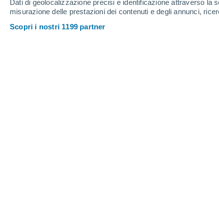
Dati di geolocalizzazione precisi e identificazione attraverso la s
8
-
30
km/h
6
-
28
km/h
6
7
-
30
km/h
misurazione delle prestazioni dei contenuti e degli annunci, ricer
Scopri i nostri 1199 partner
Meteo Farra D'alpago oggi
, 8 agosto
Sereno
22°
10:00
T. Percepita
25°
Sereno
23°
11:00
T. Percepita
25°
Pioggia debole
30%
24°
12:00
0.2 mm
T. Percepita
25°
Pioggia debole
30%
24°
13:00
0.5 mm
T. Percepita
25°
Pioggia debole
30%
24°
14:00
0.8 mm
T. Percepita
25°