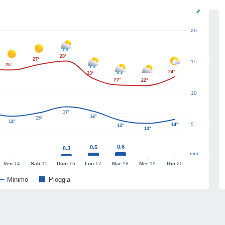
20
28°
27°
15
25°
24°
23°
22°
22°
10
17°
16°
15°
14°
5
14°
13°
13°
0.6
0.5
0.3
mm
Ven
14
Sab
15
Dom
16
Lun
17
Mar
18
Mer
19
Gio
20
Minimo
Pioggia