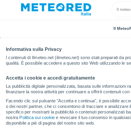
Il Meteo
Informativa sulla Privacy
I contenuti di Ilmeteo.net (ilmeteo.net) sono stati preparati da pro
qualità. È possibile accedere a questo sito Web utilizzando le se
Accetta i cookie e accedi gratuitamente
Home
Provincia di Belluno
Farra D'alpago
La pubblicità digitale personalizzata, basata sulle informazioni ra
finanziare la nostra attività per continuare a offrirti contenuti co
Previsioni Meteo Farra
Facendo clic sul pulsante "Accetta e continua", è possibile accede
o dei nostri partner, che ci consentono di tracciare e analizzare
09:42
Sabato
specifico per mostrarti la pubblicità o contenuti personalizzati b
nostra
Politica sui cookie
e revocare il tuo consenso in qualsia
disponibile a piè di pagina del nostro sito web.
Sereno