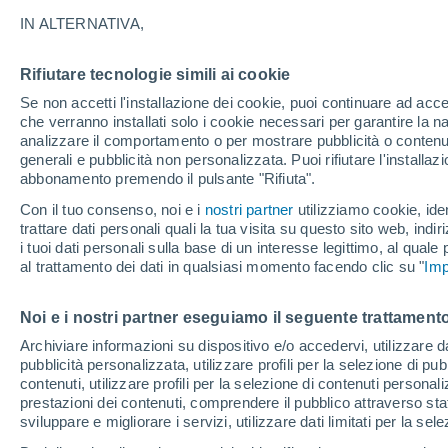
22°
IN ALTERNATIVA,
Rifiutare tecnologie simili ai cookie
Est
Se non accetti l'installazione dei cookie, puoi continuare ad acc
Temp. percepita 25°
5
-
21 km/
che verranno installati solo i cookie necessari per garantire la n
analizzare il comportamento o per mostrare pubblicità o contenut
generali e pubblicità non personalizzata. Puoi rifiutare l'install
abbonamento premendo il pulsante "Rifiuta".
Il Meteo 1 - 7
Attualità
Mappa di pioggia
Radar di 
Con il tuo consenso, noi e i
nostri partner
utilizziamo cookie, iden
trattare dati personali quali la tua visita su questo sito web, indiri
i tuoi dati personali sulla base di un interesse legittimo, al quale
al trattamento dei dati in qualsiasi momento facendo clic su "
Imp
Domani
Lunedì
Oggi
9 Ago
10 Ago
8 Ago
Noi e i nostri partner eseguiamo il seguente trattamento
Archiviare informazioni su dispositivo e/o accedervi, utilizzare dati
pubblicità personalizzata, utilizzare profili per la selezione di pu
70%
80%
contenuti, utilizzare profili per la selezione di contenuti personal
0.6 mm
3.8 mm
prestazioni dei contenuti, comprendere il pubblico attraverso stat
26°
/
16°
27°
/
18°
26°
/
17°
sviluppare e migliorare i servizi, utilizzare dati limitati per la sel