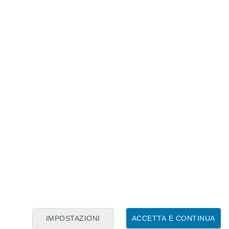
Calendario Lunare
Lun
Mar
Mer
Gio
Ven
Sab
Dom
8
9
10
11
12
13
14
15
16
17
18
19
20
21
IMPOSTAZIONI
ACCETTA E CONTINUA