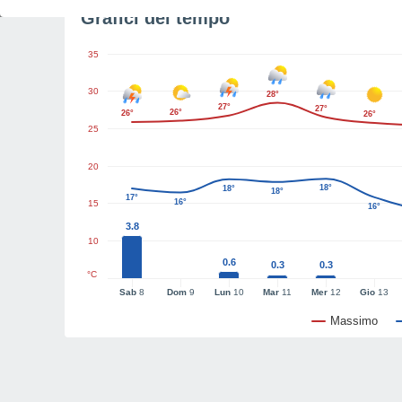
Grafici del tempo
35
30
28°
27°
27°
26°
26°
26°
25
20
18°
18°
18°
17°
16°
15
16°
3.8
10
0.6
0.3
0.3
°C
Sab
8
Dom
9
Lun
10
Mar
11
Mer
12
Gio
13
Massimo