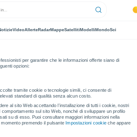
Notizie
Video
Allerte
Radar
Mappe
Satelliti
Modelli
Mondo
Sci
fessionisti per garantire che le informazioni offerte siano di
guenti opzioni:
ccolte tramite cookie o tecnologie simili, ci consente di
n elevati standard di qualità senza alcun costo.
 D'alpago
re al sito Web accettando l'installazione di tutti i cookie, nostri
 il comportamento sul sito Web, nonché di sviluppare un profilo
...
asati su di esso. Puoi consultare maggiori informazioni nella
si momento premendo il pulsante
Impostazioni cookie
che appare
Per ora
Piogge deboli nelle prossime ore