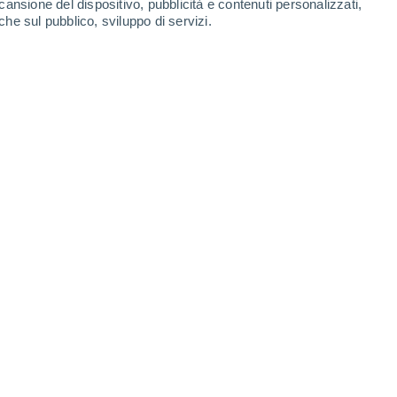
cansione del dispositivo, pubblicità e contenuti personalizzati,
-
26
km/h
6
-
29
km/h
6
-
26
km/h
7
-
25
km/h
che sul pubblico, sviluppo di servizi.
Est
4 Medio
5
-
21 km/h
FPS:
6-10
Sud-est
5 Medio
5
-
23 km/h
FPS:
6-10
Sud-est
7 Alto
5
-
25 km/h
FPS:
15-25
Sud-est
7 Alto
5
-
26 km/h
FPS:
15-25
Sud-est
6 Alto
5
-
26 km/h
FPS:
15-25