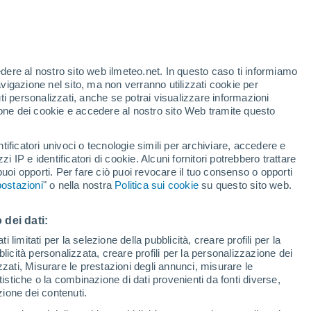
edere al nostro sito web ilmeteo.net. In questo caso ti informiamo
h
avigazione nel sito, ma non verranno utilizzati cookie per
i personalizzati, anche se potrai visualizzare informazioni
azione dei cookie e accedere al nostro sito Web tramite questo
pioggia
Satelliti
Modelli
tificatori univoci o tecnologie simili per archiviare, accedere e
zzi IP e identificatori di cookie. Alcuni fornitori potrebbero trattare
 puoi opporti. Per fare ciò puoi revocare il tuo consenso o opporti
ostazioni
" o nella nostra
Politica sui cookie
su questo sito web.
Martedì
Mercoledì
Giovedi
Venerdì
11 Ago
12 Ago
13 Ago
14 Ago
 dei dati:
 limitati per la selezione della pubblicità, creare profili per la
bblicità personalizzata, creare profili per la personalizzazione dei
50%
50%
izzati, Misurare le prestazioni degli annunci, misurare le
0.3 mm
0.3 mm
istiche o la combinazione di dati provenienti da fonti diverse,
28°
/
18°
27°
/
18°
26°
/
16°
25°
/
14°
ezione dei contenuti.