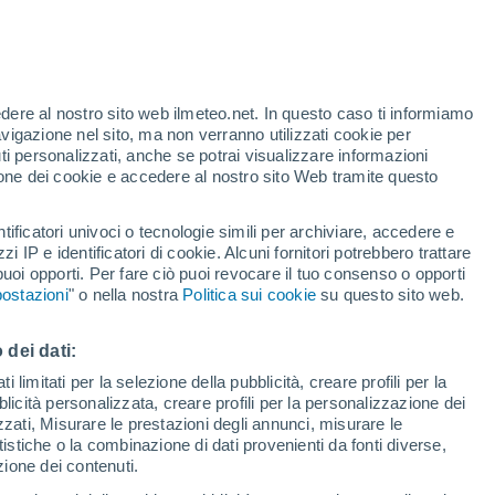
edere al nostro sito web ilmeteo.net. In questo caso ti informiamo
avigazione nel sito, ma non verranno utilizzati cookie per
i personalizzati, anche se potrai visualizzare informazioni
azione dei cookie e accedere al nostro sito Web tramite questo
tificatori univoci o tecnologie simili per archiviare, accedere e
zzi IP e identificatori di cookie. Alcuni fornitori potrebbero trattare
 puoi opporti. Per fare ciò puoi revocare il tuo consenso o opporti
di pioggia
Satelliti
Modelli
ostazioni
" o nella nostra
Politica sui cookie
su questo sito web.
 dei dati:
ercoledì
Giovedi
Venerdì
Sabato
 limitati per la selezione della pubblicità, creare profili per la
bblicità personalizzata, creare profili per la personalizzazione dei
12 Ago
13 Ago
14 Ago
15 Ago
izzati, Misurare le prestazioni degli annunci, misurare le
istiche o la combinazione di dati provenienti da fonti diverse,
ezione dei contenuti.
60%