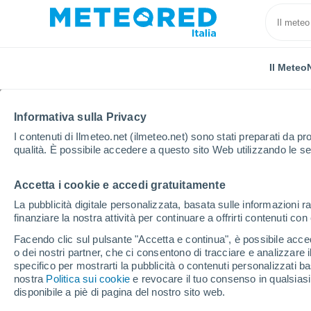
Il Meteo
Informativa sulla Privacy
I contenuti di Ilmeteo.net (ilmeteo.net) sono stati preparati da pro
qualità. È possibile accedere a questo sito Web utilizzando le se
Accetta i cookie e accedi gratuitamente
Home
Russia
Oblast di Volgograd
Fastov
La pubblicità digitale personalizzata, basata sulle informazioni ra
finanziare la nostra attività per continuare a offrirti contenuti co
Previsioni Meteo Fasto
Facendo clic sul pulsante "Accetta e continua", è possibile accede
o dei nostri partner, che ci consentono di tracciare e analizzare
12:54
Domenica
specifico per mostrarti la pubblicità o contenuti personalizzati b
nostra
Politica sui cookie
e revocare il tuo consenso in qualsia
disponibile a piè di pagina del nostro sito web.
Nubi sparse