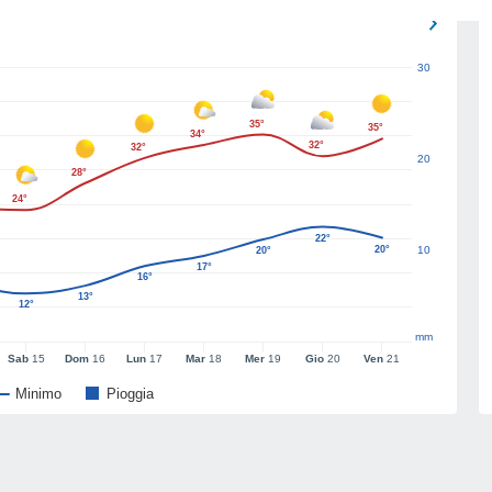
30
35°
35°
34°
32°
32°
20
28°
24°
22°
20°
10
20°
17°
16°
13°
12°
mm
Sab
15
Dom
16
Lun
17
Mar
18
Mer
19
Gio
20
Ven
21
Minimo
Pioggia