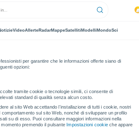
Notizie
Video
Allerte
Radar
Mappe
Satelliti
Modelli
Mondo
Sci
fessionisti per garantire che le informazioni offerte siano di
guenti opzioni:
ccolte tramite cookie o tecnologie simili, ci consente di
n elevati standard di qualità senza alcun costo.
v
re al sito Web accettando l'installazione di tutti i cookie, nostri
 il comportamento sul sito Web, nonché di sviluppare un profilo
...
asati su di esso. Puoi consultare maggiori informazioni nella
si momento premendo il pulsante
Impostazioni cookie
che appare
Per ora
Intervalli nuvolosi nelle prossime
ore