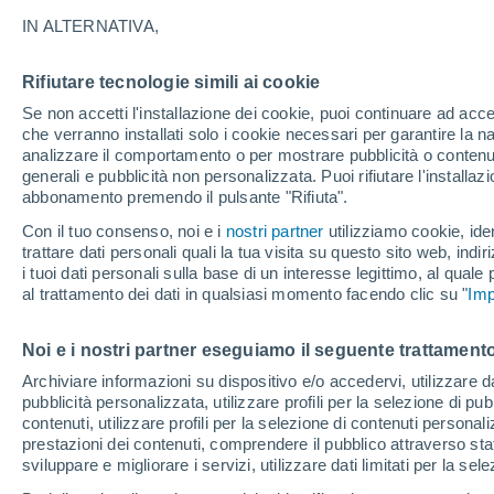
37°
IN ALTERNATIVA,
Rifiutare tecnologie simili ai cookie
UV
6 Alto
Se non accetti l'installazione dei cookie, puoi continuare ad acc
Temp. percepita 35°
FPS
15-25
che verranno installati solo i cookie necessari per garantire la n
analizzare il comportamento o per mostrare pubblicità o contenut
generali e pubblicità non personalizzata. Puoi rifiutare l'install
abbonamento premendo il pulsante "Rifiuta".
Ultim'ora.
Meteo, tendenza di lungo termine: arrivano
Con il tuo consenso, noi e i
nostri partner
utilizziamo cookie, iden
conferme, la svolta dopo Ferragosto
trattare dati personali quali la tua visita su questo sito web, indiri
i tuoi dati personali sulla base di un interesse legittimo, al quale
Il Meteo 1 - 7
Attualità
Mappa di nuvolosità
Radar 
al trattamento dei dati in qualsiasi momento facendo clic su "
Imp
Noi e i nostri partner eseguiamo il seguente trattamento
Domani
Martedì
M
Oggi
Archiviare informazioni su dispositivo e/o accedervi, utilizzare dati
pubblicità personalizzata, utilizzare profili per la selezione di pu
10 Ago
11 Ago
9 Ago
contenuti, utilizzare profili per la selezione di contenuti personal
prestazioni dei contenuti, comprendere il pubblico attraverso stat
sviluppare e migliorare i servizi, utilizzare dati limitati per la sel