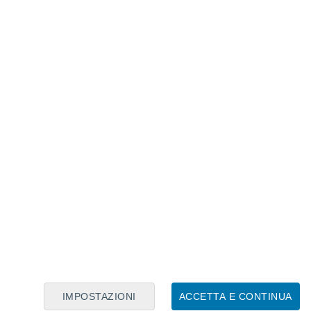
Calendario Lunare
Lun
Mar
Mer
Gio
Ven
Sab
Dom
9
10
11
12
13
14
15
16
17
18
19
20
21
22
IMPOSTAZIONI
ACCETTA E CONTINUA