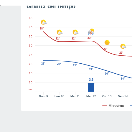
Grafici del tempo
45
40
38°
35
33°
32°
32°
30
27°
25°
25
22°
20
22°
21°
19°
15
16°
14°
3.6
10
°C
Dom
9
Lun
10
Mar
11
Mer
12
Gio
13
Ven
14
Massimo