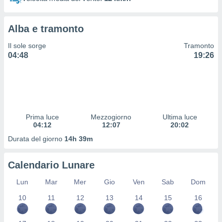
 profili
lezione
cità
Alba e tramonto
izzata,
fili per
Il sole sorge
Tramonto
04:48
19:26
izzazione
nuti,
 profili
lezione
uti
zzati,
Prima luce
Mezzogiorno
Ultima luce
 le
04:12
12:07
20:02
ni degli
 misurare
Durata del giorno
14h 39m
zioni dei
,
Calendario Lunare
ere il
Lun
Mar
Mer
Gio
Ven
Sab
Dom
so
he o la
10
11
12
13
14
15
16
ione di
enienti
diverse,