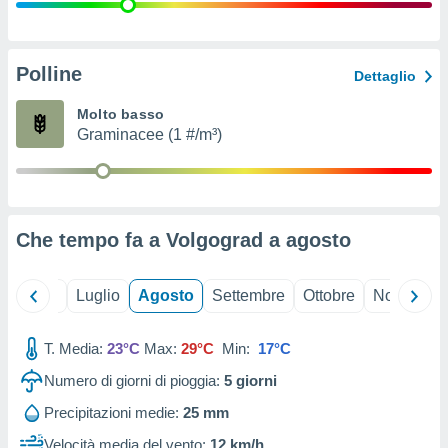
ioni
" o
tra
sui cookie
o sito
Polline
Dettaglio
Molto basso
nostri
Graminacee (1 #/m³)
mo il
te
ento dei
Che tempo fa a Volgograd a
agosto
re
ioni su
vo e/o
Giugno
Luglio
Agosto
Settembre
Ottobre
Novembre
i,
 dati
er la
T. Media:
23°C
Max:
29°C
Min:
17°C
 della
Numero di giorni di pioggia:
5
giorni
à, creare
r la
Precipitazioni medie:
25 mm
à
izzata,
Velocità media del vento:
12 km/h