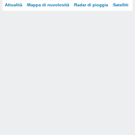
Attualità
Mappa di nuvolosità
Radar di pioggia
Satelliti
i nostri
artner