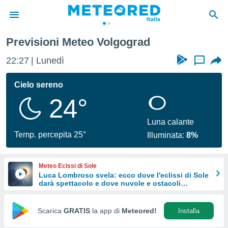
Previsioni Meteo Volgograd
tiva
rivacy
22:27
Lunedì
...
ti di
net
Cielo sereno
net)
24°
i
 da
nisti per
Luna calante
 che le
Temp. percepita 25°
Illuminata:
8%
ioni
iano di
È
Meteo Ecissi di Sole
Luca Lombroso svela: ecco dove l'eclissi di Sole
 a
darà spettacolo e dove nuvole e ostacoli
ito Web
potrebbero rovinare tutto
do le
opzioni:
Scarica
GRATIS
la app di
Meteored!
Installa
 i