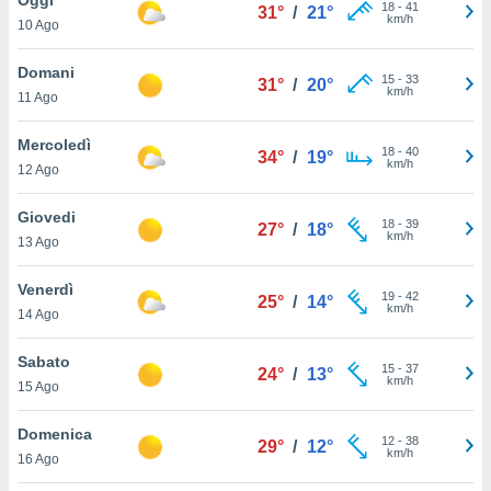
a", è
18
-
41
31°
/
21°
km/h
10 Ago
al sito
ettando
Domani
15
-
33
31°
/
20°
zione di
km/h
11 Ago
okie,
dei nostri
Mercoledì
18
-
40
che ci
34°
/
19°
km/h
12 Ago
no di
 e
e il
Giovedi
18
-
39
27°
/
18°
amento
km/h
13 Ago
 Web,
i
Venerdì
19
-
42
re un
25°
/
14°
km/h
14 Ago
pecifico
arti la
Sabato
à o
15
-
37
24°
/
13°
km/h
i
15 Ago
zzati
 di esso.
Domenica
12
-
38
sultare
29°
/
12°
km/h
16 Ago
oni nella