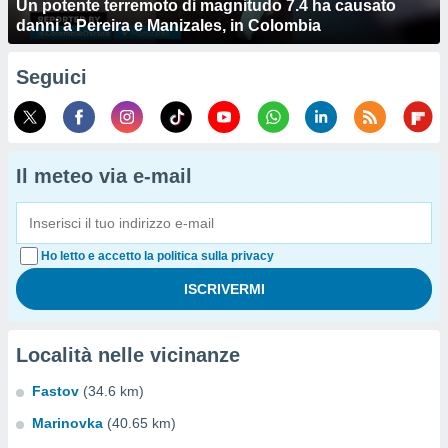
Un potente terremoto di magnitudo 7.4 ha causato
danni a Pereira e Manizales, in Colombia
Seguici
Il meteo via e-mail
Ho letto e accetto la politica sulla privacy
Località nelle vicinanze
Fastov
(34.6 km)
Marinovka
(40.65 km)