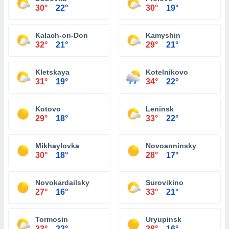
30°
22°
30°
19°
Kalach-on-Don
Kamyshin
32°
21°
29°
21°
Kletskaya
Kotelnikovo
31°
19°
34°
22°
Kotovo
Leninsk
29°
18°
33°
22°
Mikhaylovka
Novoanninsky
30°
18°
28°
17°
Novokardailsky
Surovikino
27°
16°
33°
21°
Tormosin
Uryupinsk
33°
22°
28°
16°